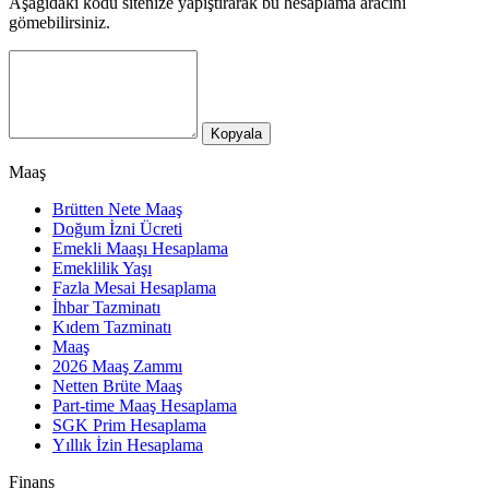
Aşağıdaki kodu sitenize yapıştırarak bu hesaplama aracını
gömebilirsiniz.
Kopyala
Maaş
Brütten Nete Maaş
Doğum İzni Ücreti
Emekli Maaşı Hesaplama
Emeklilik Yaşı
Fazla Mesai Hesaplama
İhbar Tazminatı
Kıdem Tazminatı
Maaş
2026 Maaş Zammı
Netten Brüte Maaş
Part-time Maaş Hesaplama
SGK Prim Hesaplama
Yıllık İzin Hesaplama
Finans