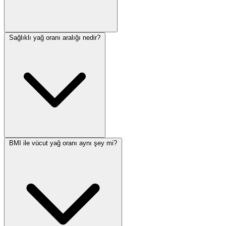
icin iletisim formunu kullanabilirsiniz. Hesaplama araclarimiz
Turkiye mevzuatına uygun olarak hazirlaniyor ve duzenli
guncelleniyor.
Sağlıklı yağ oranı aralığı nedir?
BMI ile vücut yağ oranı aynı şey mi?