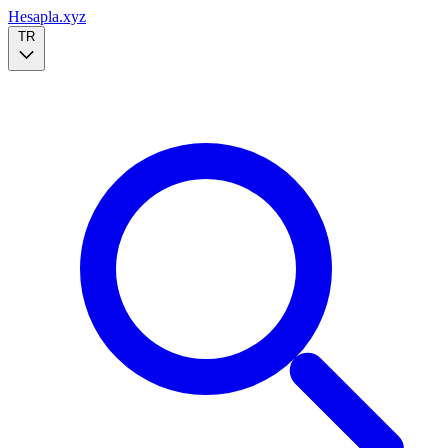
Hesapla.xyz
TR