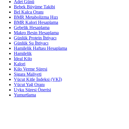
Adet Günü
Bebek Büyüme Takibi
Bel Kalça Oranı
BMR Metabolizma Hızı
BMR Kalori Hesaplama
Gebelik Hesaplama
Makro Besin Hesaplama
Günlük Protein İhtiyacı
Günlük Su İhtiyacı
Hamilelik Haftası Hesaplama
Hamilelik
İdeal Kilo
Kalori
Kilo Verme Süresi
Sigara Maliyeti
Vücut Kitle İndeksi (VKİ)
Vücut Yağ Oranı
Uyku Süresi Önerisi
Yumurtlama