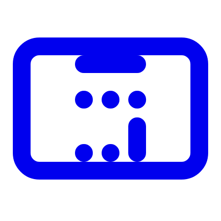
trimesterini hesaplayin.
Hesaplayicimizi kullanmak cok basittir. Ilgili alanlara gerekli
degerleri girin ve hesapla butonuna basin. Sonuclar aninda ekranda
gosterilir. Farkli senaryolari karsilastirmak icin degerleri degistirerek
yeniden hesaplayabilirsiniz.
Sikca Sorulan Sorular
Soru
Yanit
Standart formul ve 2025 mevzuatına gore
Sonuclar ne
hesaplanmaktadir. Bireysel durumlar farklilik
kadar dogru?
gosterebilir.
Hesaplayici
Evet, tamamen ucretsiz ve kayit gerektirmez.
ucretsiz mi?
Kesin sonuc
Kesin bilgi icin ilgili kurum, uzman veya resmi
icin ne
kaynaga basvurunuz.
yapmaliyim?
Mobil
cihazlarda
Evet, tum cihazlarda sorunsuz calisir.