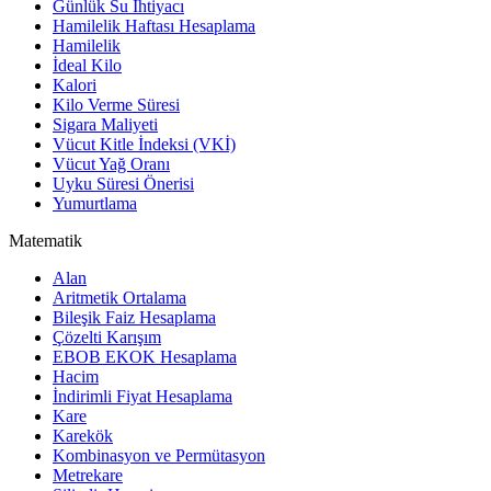
Günlük Su İhtiyacı
Hamilelik Haftası Hesaplama
Hamilelik
İdeal Kilo
Kalori
Kilo Verme Süresi
Sigara Maliyeti
Vücut Kitle İndeksi (VKİ)
Vücut Yağ Oranı
Uyku Süresi Önerisi
Yumurtlama
Matematik
Alan
Aritmetik Ortalama
Bileşik Faiz Hesaplama
Çözelti Karışım
EBOB EKOK Hesaplama
Hacim
İndirimli Fiyat Hesaplama
Kare
Karekök
Kombinasyon ve Permütasyon
Metrekare