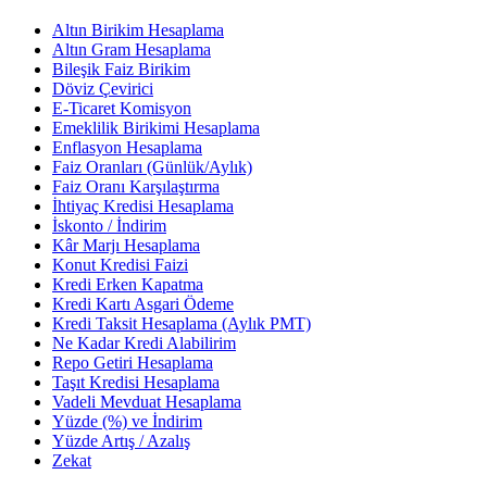
Altın Birikim Hesaplama
Altın Gram Hesaplama
Bileşik Faiz Birikim
Döviz Çevirici
E-Ticaret Komisyon
Emeklilik Birikimi Hesaplama
Enflasyon Hesaplama
Faiz Oranları (Günlük/Aylık)
Faiz Oranı Karşılaştırma
İhtiyaç Kredisi Hesaplama
İskonto / İndirim
Kâr Marjı Hesaplama
Konut Kredisi Faizi
Kredi Erken Kapatma
Kredi Kartı Asgari Ödeme
Kredi Taksit Hesaplama (Aylık PMT)
Ne Kadar Kredi Alabilirim
Repo Getiri Hesaplama
Taşıt Kredisi Hesaplama
Vadeli Mevduat Hesaplama
Yüzde (%) ve İndirim
Yüzde Artış / Azalış
Zekat