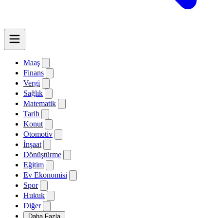
Maaş
Finans
Vergi
Sağlık
Matematik
Tarih
Konut
Otomotiv
İnşaat
Dönüştürme
Eğitim
Ev Ekonomisi
Spor
Hukuk
Diğer
Daha Fazla