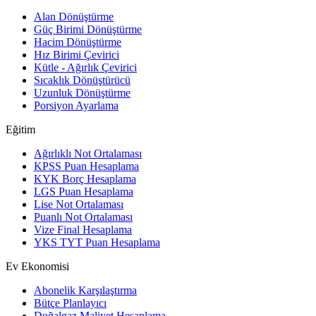
Alan Dönüştürme
Güç Birimi Dönüştürme
Hacim Dönüştürme
Hız Birimi Çevirici
Kütle - Ağırlık Çevirici
Sıcaklık Dönüştürücü
Uzunluk Dönüştürme
Porsiyon Ayarlama
Eğitim
Ağırlıklı Not Ortalaması
KPSS Puan Hesaplama
KYK Borç Hesaplama
LGS Puan Hesaplama
Lise Not Ortalaması
Puanlı Not Ortalaması
Vize Final Hesaplama
YKS TYT Puan Hesaplama
Ev Ekonomisi
Abonelik Karşılaştırma
Bütçe Planlayıcı
Doğalgaz Maliyet Hesaplama