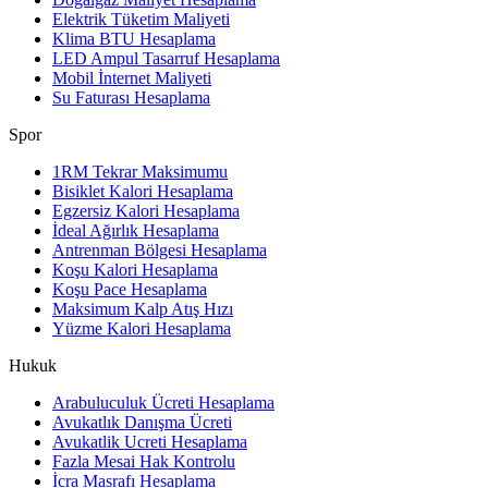
Elektrik Tüketim Maliyeti
Klima BTU Hesaplama
LED Ampul Tasarruf Hesaplama
Mobil İnternet Maliyeti
Su Faturası Hesaplama
Spor
1RM Tekrar Maksimumu
Bisiklet Kalori Hesaplama
Egzersiz Kalori Hesaplama
İdeal Ağırlık Hesaplama
Antrenman Bölgesi Hesaplama
Koşu Kalori Hesaplama
Koşu Pace Hesaplama
Maksimum Kalp Atış Hızı
Yüzme Kalori Hesaplama
Hukuk
Arabuluculuk Ücreti Hesaplama
Avukatlık Danışma Ücreti
Avukatlik Ucreti Hesaplama
Fazla Mesai Hak Kontrolu
İcra Masrafı Hesaplama