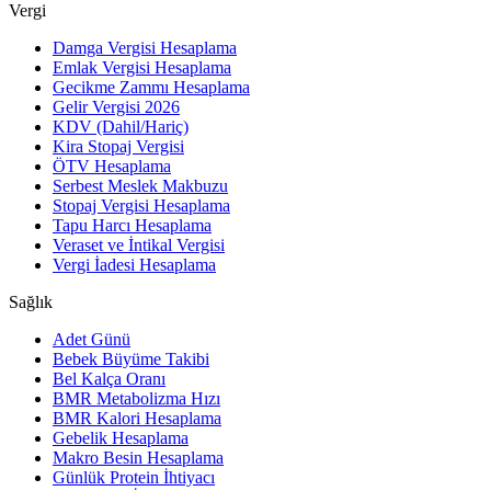
Vergi
Damga Vergisi Hesaplama
Emlak Vergisi Hesaplama
Gecikme Zammı Hesaplama
Gelir Vergisi 2026
KDV (Dahil/Hariç)
Kira Stopaj Vergisi
ÖTV Hesaplama
Serbest Meslek Makbuzu
Stopaj Vergisi Hesaplama
Tapu Harcı Hesaplama
Veraset ve İntikal Vergisi
Vergi İadesi Hesaplama
Sağlık
Adet Günü
Bebek Büyüme Takibi
Bel Kalça Oranı
BMR Metabolizma Hızı
BMR Kalori Hesaplama
Gebelik Hesaplama
Makro Besin Hesaplama
Günlük Protein İhtiyacı