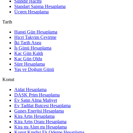
Silindir Hacmi
Standart Sapma Hesaplama
Üçgen Hesaplama
Tarih
Hangi Gün Hesaplama
Hicri Takvim Çevirme
İki Tarih Arası
İş Günü Hesaplama
Kaç Gün Kaldı
Kaç Gün Oldu
Süre Hesaplama
Yaş ve Doğum Günü
Konut
Aidat Hesaplama
DASK Prim Hesaplama
Ev Satın Alma Maliyet
Ev Tadilat Butcesi Hesaplama
Gunes Enerjisi Hesaplama
Kira Artış Hesaplama
Kira Artış Oranı Hesaplama
Kira mı Alım mı Hesaplama
Konut Kredisi Ek Odeme Hesaplama