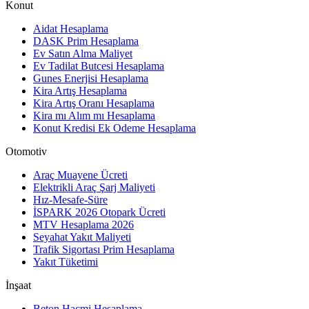
Konut
Aidat Hesaplama
DASK Prim Hesaplama
Ev Satın Alma Maliyet
Ev Tadilat Butcesi Hesaplama
Gunes Enerjisi Hesaplama
Kira Artış Hesaplama
Kira Artış Oranı Hesaplama
Kira mı Alım mı Hesaplama
Konut Kredisi Ek Odeme Hesaplama
Otomotiv
Araç Muayene Ücreti
Elektrikli Araç Şarj Maliyeti
Hız-Mesafe-Süre
İSPARK 2026 Otopark Ücreti
MTV Hesaplama 2026
Seyahat Yakıt Maliyeti
Trafik Sigortası Prim Hesaplama
Yakıt Tüketimi
İnşaat
Beton Hacmi Hesaplama