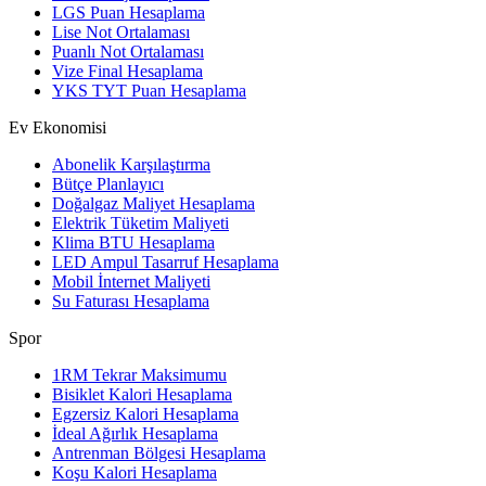
LGS Puan Hesaplama
Lise Not Ortalaması
Puanlı Not Ortalaması
Vize Final Hesaplama
YKS TYT Puan Hesaplama
Ev Ekonomisi
Abonelik Karşılaştırma
Bütçe Planlayıcı
Doğalgaz Maliyet Hesaplama
Elektrik Tüketim Maliyeti
Klima BTU Hesaplama
LED Ampul Tasarruf Hesaplama
Mobil İnternet Maliyeti
Su Faturası Hesaplama
Spor
1RM Tekrar Maksimumu
Bisiklet Kalori Hesaplama
Egzersiz Kalori Hesaplama
İdeal Ağırlık Hesaplama
Antrenman Bölgesi Hesaplama
Koşu Kalori Hesaplama