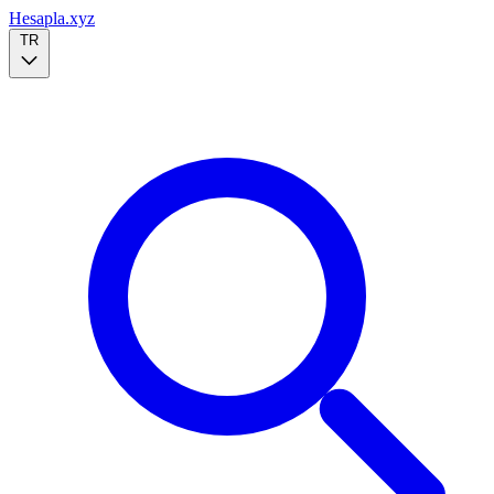
Hesapla.xyz
TR