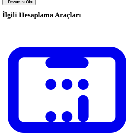
↓ Devamını Oku
Aktiviteye Gore Ek Su Ihtiyaci
İlgili Hesaplama Araçları
Her 30 dakika yoğun egzersiz icin +500 ml
Sicak/nemli hava: +300-500 ml ek
Hamile kadinlar: +300 ml fazladan
Emziren anneler: +500-700 ml fazladan
Dehidrasyon Belirtileri
Koyu sari idrar (acik sari = iyi hidrasyon)
Bas agrisi, yorgunluk, konsantrasyon guclugu
Kuru agiz ve deri
Az idrar cikisi
Besinlerden Gelen Su