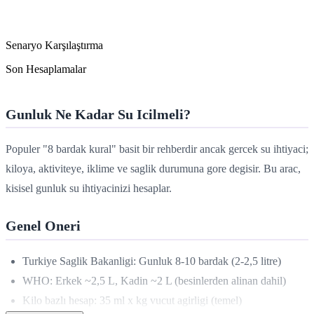
Senaryo Karşılaştırma
Son Hesaplamalar
Gunluk Ne Kadar Su Icilmeli?
Populer "8 bardak kural" basit bir rehberdir ancak gercek su ihtiyaci;
kiloya, aktiviteye, iklime ve saglik durumuna gore degisir. Bu arac,
kisisel gunluk su ihtiyacinizi hesaplar.
Genel Oneri
Turkiye Saglik Bakanligi: Gunluk 8-10 bardak (2-2,5 litre)
WHO: Erkek ~2,5 L, Kadin ~2 L (besinlerden alinan dahil)
Kilo bazlı hesap: 35 ml x kg vucut agirligi (temel)