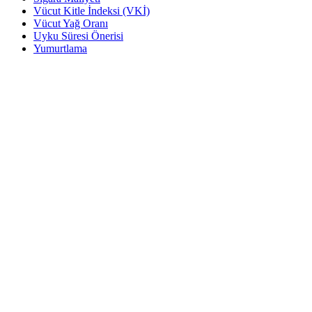
Vücut Kitle İndeksi (VKİ)
Vücut Yağ Oranı
Uyku Süresi Önerisi
Yumurtlama