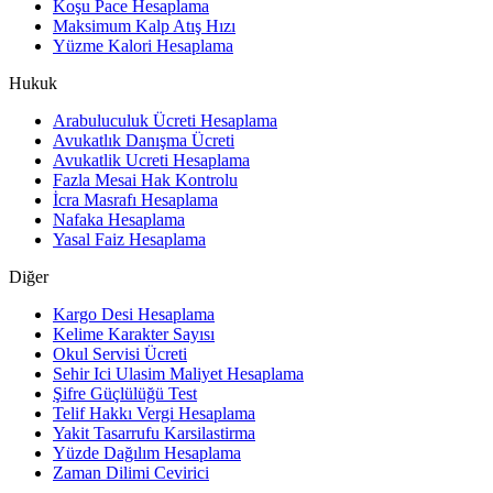
Koşu Pace Hesaplama
Maksimum Kalp Atış Hızı
Yüzme Kalori Hesaplama
Hukuk
Arabuluculuk Ücreti Hesaplama
Avukatlık Danışma Ücreti
Avukatlik Ucreti Hesaplama
Fazla Mesai Hak Kontrolu
İcra Masrafı Hesaplama
Nafaka Hesaplama
Yasal Faiz Hesaplama
Diğer
Kargo Desi Hesaplama
Kelime Karakter Sayısı
Okul Servisi Ücreti
Sehir Ici Ulasim Maliyet Hesaplama
Şifre Güçlülüğü Test
Telif Hakkı Vergi Hesaplama
Yakit Tasarrufu Karsilastirma
Yüzde Dağılım Hesaplama
Zaman Dilimi Cevirici