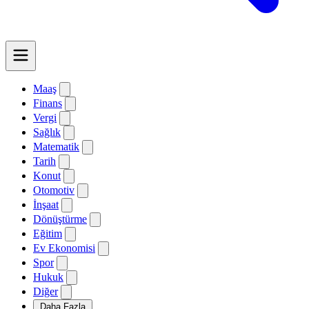
Maaş
Finans
Vergi
Sağlık
Matematik
Tarih
Konut
Otomotiv
İnşaat
Dönüştürme
Eğitim
Ev Ekonomisi
Spor
Hukuk
Diğer
Daha Fazla