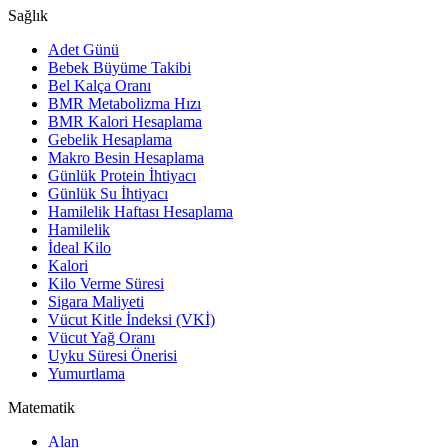
Sağlık
Adet Günü
Bebek Büyüme Takibi
Bel Kalça Oranı
BMR Metabolizma Hızı
BMR Kalori Hesaplama
Gebelik Hesaplama
Makro Besin Hesaplama
Günlük Protein İhtiyacı
Günlük Su İhtiyacı
Hamilelik Haftası Hesaplama
Hamilelik
İdeal Kilo
Kalori
Kilo Verme Süresi
Sigara Maliyeti
Vücut Kitle İndeksi (VKİ)
Vücut Yağ Oranı
Uyku Süresi Önerisi
Yumurtlama
Matematik
Alan