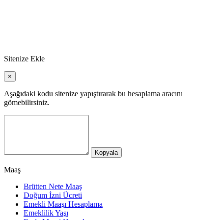
Sitenize Ekle
×
Aşağıdaki kodu sitenize yapıştırarak bu hesaplama aracını
gömebilirsiniz.
Kopyala
Maaş
Brütten Nete Maaş
Doğum İzni Ücreti
Emekli Maaşı Hesaplama
Emeklilik Yaşı