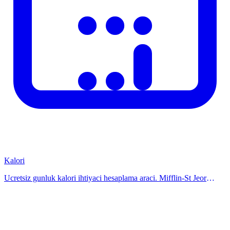
Soru
Yanit
Standart formul ve 2025 mevzuatına gore
Sonuclar ne
hesaplanmaktadir. Bireysel durumlar farklilik
kadar dogru?
gosterebilir.
Hesaplayici
Evet, tamamen ucretsiz ve kayit gerektirmez.
ucretsiz mi?
Kesin sonuc
Kesin bilgi icin ilgili kurum, uzman veya resmi
icin ne
kaynaga basvurunuz.
yapmaliyim?
Mobil
cihazlarda
Evet, tum cihazlarda sorunsuz calisir.
calisir mi?
Kalori
Onemli Notlar
Ucretsiz gunluk kalori ihtiyaci hesaplama araci. Mifflin-St Jeor
formuluyle TDEE hesaplayin; kilo verme, alma veya koruma icin
Bu hesaplayici yalnizca bilgi amaclidir. Hukuki, finansal veya saglik
gunluk kalori hedefini ogrenin.
kararlari icin mutlaka yetkili uzmanlardan destek alinmasi tavsiye
edilir. Hesaplama sonuclari resmi belge niteligi tasimaz. Mevzuat