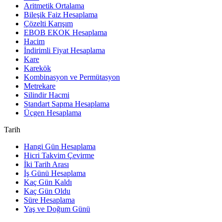
Aritmetik Ortalama
Bileşik Faiz Hesaplama
Çözelti Karışım
EBOB EKOK Hesaplama
Hacim
İndirimli Fiyat Hesaplama
Kare
Karekök
Kombinasyon ve Permütasyon
Metrekare
Silindir Hacmi
Standart Sapma Hesaplama
Üçgen Hesaplama
Tarih
Hangi Gün Hesaplama
Hicri Takvim Çevirme
İki Tarih Arası
İş Günü Hesaplama
Kaç Gün Kaldı
Kaç Gün Oldu
Süre Hesaplama
Yaş ve Doğum Günü