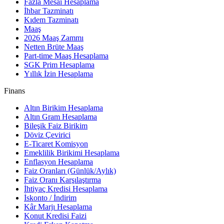
Fazla Mesai Hesaplama
İhbar Tazminatı
Kıdem Tazminatı
Maaş
2026 Maaş Zammı
Netten Brüte Maaş
Part-time Maaş Hesaplama
SGK Prim Hesaplama
Yıllık İzin Hesaplama
Finans
Altın Birikim Hesaplama
Altın Gram Hesaplama
Bileşik Faiz Birikim
Döviz Çevirici
E-Ticaret Komisyon
Emeklilik Birikimi Hesaplama
Enflasyon Hesaplama
Faiz Oranları (Günlük/Aylık)
Faiz Oranı Karşılaştırma
İhtiyaç Kredisi Hesaplama
İskonto / İndirim
Kâr Marjı Hesaplama
Konut Kredisi Faizi