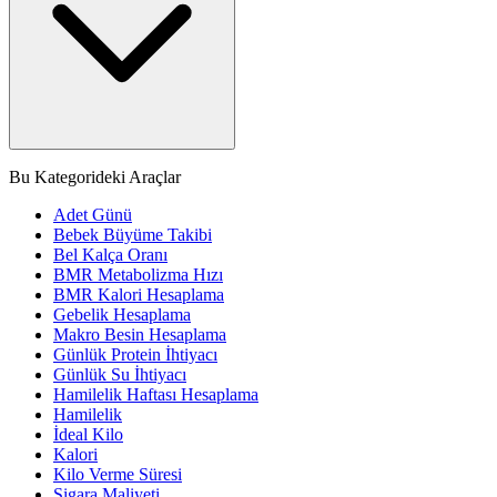
Bu Kategorideki Araçlar
Adet Günü
Bebek Büyüme Takibi
Bel Kalça Oranı
BMR Metabolizma Hızı
BMR Kalori Hesaplama
Gebelik Hesaplama
Makro Besin Hesaplama
Günlük Protein İhtiyacı
Günlük Su İhtiyacı
Hamilelik Haftası Hesaplama
Hamilelik
İdeal Kilo
Kalori
Kilo Verme Süresi
Sigara Maliyeti