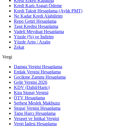
Kredi Erken Kapatma
Kredi Kartı Asgari Ödeme
Kredi Taksit Hesaplama (Aylık PMT)
Ne Kadar Kredi Alabilirim
Repo Getiri Hesaplama
Taşıt Kredisi Hesaplama
Vadeli Mevduat Hesaplama
Yüzde (%) ve İndirim
Yüzde Artış / Azalış
Zekat
Vergi
Damga Vergisi Hesaplama
Emlak Vergisi Hesaplama
Gecikme Zammı Hesaplama
Gelir Vergisi 2026
KDV (Dahil/Hariç)
Kira Stopaj Vergisi
ÖTV Hesaplama
Serbest Meslek Makbuzu
Stopaj Vergisi Hesaplama
Tapu Harcı Hesaplama
Veraset ve İntikal Vergisi
Vergi İadesi Hesaplama