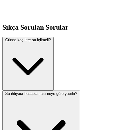
degisiklikleri hesaplama sonuclari etkileyebilir; en guncel bilgi icin
ilgili kurumun resmi internet sitesini ziyaret ediniz. Hesaplayicimiz
duzenli olarak guncellenmektedir.
Sıkça Sorulan Sorular
Ilgili Konular
Günde kaç litre su içilmeli?
Benzeri finansal ve pratik hesaplamalar icin sitemizdeki diger
araclara da goz atiniz. Kategori sayfalarinda ilgili tum
hesaplamacilarimizi bulabilirsiniz. Onerileriniz ve geri bildirimleriniz
icin iletisim formunu kullanabilirsiniz. Hesaplama araclarimiz
Turkiye mevzuatına uygun olarak hazirlaniyor ve duzenli
guncelleniyor.
Su ihtiyacı hesaplaması neye göre yapılır?