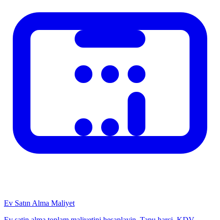
Fiyat
Daha pahali
Daha ucuz
Az ışikta performans
İyi
Orta
Omur
25-30 yil
20-25 yil
Sistem Bakimi
Panelleri yillik 1-2 kez temizleyin (toz ve is birikimi verimi
dusurir)
İnverter garantisi genelde 5-10 yil; yedek maliyeti hesaba katin
Yıldırıma karsi koruma sistemi gerekmektedir
Devlet Tesvikleri
Turkiye'de 10 kWp altındaki sistemler icin net olcüm sistemi
uygulanmakta; fazla uretilen enerji sebekey satilabilmekte ya da
Ev Satın Alma Maliyet
mahsup edilebilmektedir. Guncel tesvikler EPDK ve Enerji
Ev satin alma toplam maliyetini hesaplayin. Tapu harci, KDV,