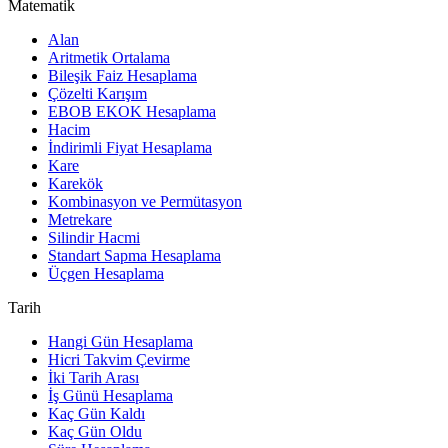
Matematik
Alan
Aritmetik Ortalama
Bileşik Faiz Hesaplama
Çözelti Karışım
EBOB EKOK Hesaplama
Hacim
İndirimli Fiyat Hesaplama
Kare
Karekök
Kombinasyon ve Permütasyon
Metrekare
Silindir Hacmi
Standart Sapma Hesaplama
Üçgen Hesaplama
Tarih
Hangi Gün Hesaplama
Hicri Takvim Çevirme
İki Tarih Arası
İş Günü Hesaplama
Kaç Gün Kaldı
Kaç Gün Oldu