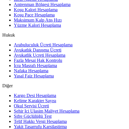
Antrenman Bölgesi Hesaplama
Koşu Kalori Hesaplama
Koşu Pace Hesaplama
Maksimum Kalp Atış Hızı
Yüzme Kalori Hesaplama
Hukuk
Arabuluculuk Ücreti Hesaplama
Avukatlık Danışma Ücreti
Avukatlik Ucreti Hesaplama
Fazla Mesai Hak Kontrolu
İcra Masrafı Hesaplama
Nafaka Hesaplama
Yasal Faiz Hesaplama
Diğer
Kargo Desi Hesaplama
Kelime Karakter Sayısı
Okul Servisi Ücreti
Sehir Ici Ulasim Maliyet Hesaplama
Şifre Güçlülüğü Test
Telif Hakkı Vergi Hesaplama
Yakit Tasarrufu Karsilastirma