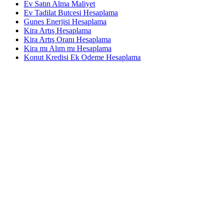
Ev Satın Alma Maliyet
Ev Tadilat Butcesi Hesaplama
Gunes Enerjisi Hesaplama
Kira Artış Hesaplama
Kira Artış Oranı Hesaplama
Kira mı Alım mı Hesaplama
Konut Kredisi Ek Odeme Hesaplama