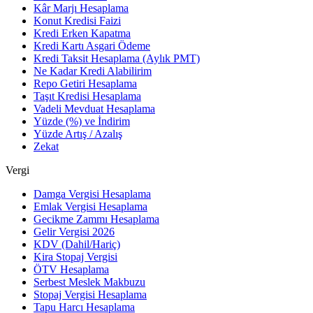
Kâr Marjı Hesaplama
Konut Kredisi Faizi
Kredi Erken Kapatma
Kredi Kartı Asgari Ödeme
Kredi Taksit Hesaplama (Aylık PMT)
Ne Kadar Kredi Alabilirim
Repo Getiri Hesaplama
Taşıt Kredisi Hesaplama
Vadeli Mevduat Hesaplama
Yüzde (%) ve İndirim
Yüzde Artış / Azalış
Zekat
Vergi
Damga Vergisi Hesaplama
Emlak Vergisi Hesaplama
Gecikme Zammı Hesaplama
Gelir Vergisi 2026
KDV (Dahil/Hariç)
Kira Stopaj Vergisi
ÖTV Hesaplama
Serbest Meslek Makbuzu
Stopaj Vergisi Hesaplama
Tapu Harcı Hesaplama