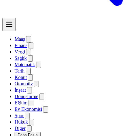
Maaş
Finans
Vergi
Sağlık
Matematik
Tarih
Konut
Otomotiv
İnşaat
Dönüştürme
Eğitim
Ev Ekonomisi
Spor
Hukuk
Diğer
Daha Fazla