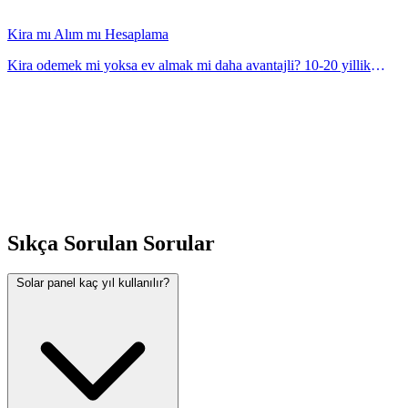
Kira mı Alım mı Hesaplama
Kira odemek mi yoksa ev almak mi daha avantajli? 10-20 yillik
maliyet karsilastirmasi ve basa baskasa analizi. Hesaplayicimiz ile
kolayca ogrenin. Anında hesapl
Sıkça Sorulan Sorular
Solar panel kaç yıl kullanılır?