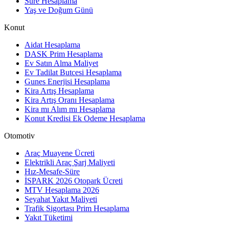
Süre Hesaplama
Yaş ve Doğum Günü
Konut
Aidat Hesaplama
DASK Prim Hesaplama
Ev Satın Alma Maliyet
Ev Tadilat Butcesi Hesaplama
Gunes Enerjisi Hesaplama
Kira Artış Hesaplama
Kira Artış Oranı Hesaplama
Kira mı Alım mı Hesaplama
Konut Kredisi Ek Odeme Hesaplama
Otomotiv
Araç Muayene Ücreti
Elektrikli Araç Şarj Maliyeti
Hız-Mesafe-Süre
İSPARK 2026 Otopark Ücreti
MTV Hesaplama 2026
Seyahat Yakıt Maliyeti
Trafik Sigortası Prim Hesaplama
Yakıt Tüketimi