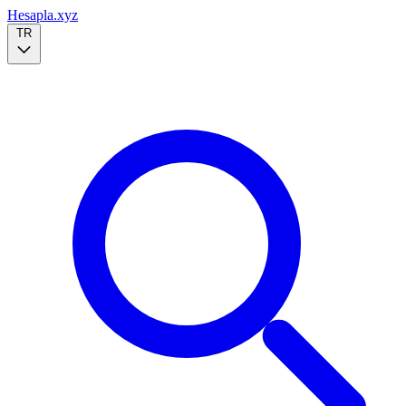
Hesapla.xyz
TR