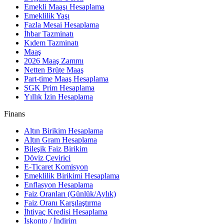
Emekli Maaşı Hesaplama
Emeklilik Yaşı
Fazla Mesai Hesaplama
İhbar Tazminatı
Kıdem Tazminatı
Maaş
2026 Maaş Zammı
Netten Brüte Maaş
Part-time Maaş Hesaplama
SGK Prim Hesaplama
Yıllık İzin Hesaplama
Finans
Altın Birikim Hesaplama
Altın Gram Hesaplama
Bileşik Faiz Birikim
Döviz Çevirici
E-Ticaret Komisyon
Emeklilik Birikimi Hesaplama
Enflasyon Hesaplama
Faiz Oranları (Günlük/Aylık)
Faiz Oranı Karşılaştırma
İhtiyaç Kredisi Hesaplama
İskonto / İndirim