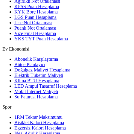
Ağırlıklı Not Ortalaması
KPSS Puan Hesaplama
KYK Borç Hesaplama
LGS Puan Hesaplama
Lise Not Ortalaması
Puanlı Not Ortalaması
Vize Final Hesaplama
YKS TYT Puan Hesaplama
Ev Ekonomisi
Abonelik Karşılaştırma
Bütçe Planlayıcı
Doğalgaz Maliyet Hesaplama
Elektrik Tüketim Maliyeti
Klima BTU Hesaplama
LED Ampul Tasarruf Hesaplama
Mobil İnternet Maliyeti
Su Faturası Hesaplama
Spor
1RM Tekrar Maksimumu
Bisiklet Kalori Hesaplama
Egzersiz Kalori Hesaplama
İdeal Ağırlık Hesaplama