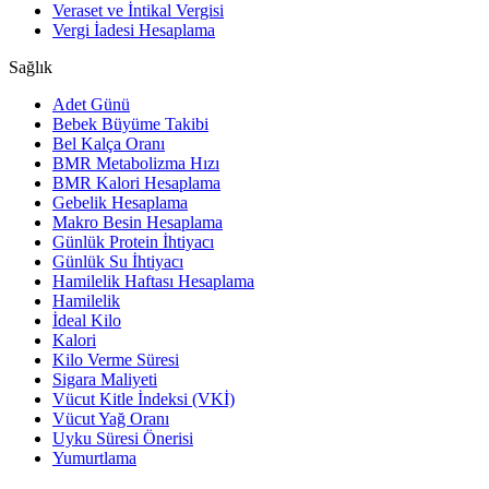
Veraset ve İntikal Vergisi
Vergi İadesi Hesaplama
Sağlık
Adet Günü
Bebek Büyüme Takibi
Bel Kalça Oranı
BMR Metabolizma Hızı
BMR Kalori Hesaplama
Gebelik Hesaplama
Makro Besin Hesaplama
Günlük Protein İhtiyacı
Günlük Su İhtiyacı
Hamilelik Haftası Hesaplama
Hamilelik
İdeal Kilo
Kalori
Kilo Verme Süresi
Sigara Maliyeti
Vücut Kitle İndeksi (VKİ)
Vücut Yağ Oranı
Uyku Süresi Önerisi
Yumurtlama