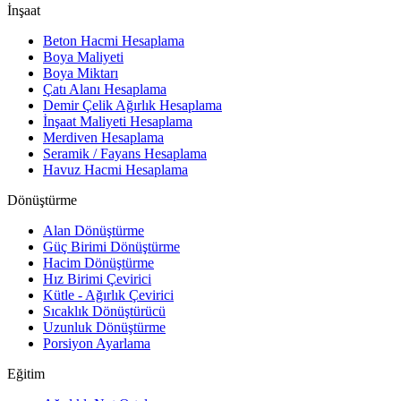
İnşaat
Beton Hacmi Hesaplama
Boya Maliyeti
Boya Miktarı
Çatı Alanı Hesaplama
Demir Çelik Ağırlık Hesaplama
İnşaat Maliyeti Hesaplama
Merdiven Hesaplama
Seramik / Fayans Hesaplama
Havuz Hacmi Hesaplama
Dönüştürme
Alan Dönüştürme
Güç Birimi Dönüştürme
Hacim Dönüştürme
Hız Birimi Çevirici
Kütle - Ağırlık Çevirici
Sıcaklık Dönüştürücü
Uzunluk Dönüştürme
Porsiyon Ayarlama
Eğitim