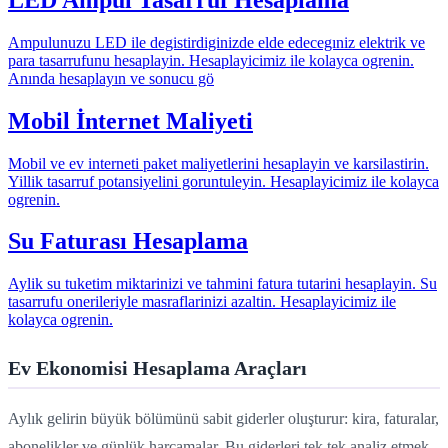
Ampulunuzu LED ile degistirdiginizde elde edecegıniz elektrik ve
para tasarrufunu hesaplayin. Hesaplayicimiz ile kolayca ogrenin.
Anında hesaplayın ve sonucu gö
Mobil İnternet Maliyeti
Mobil ve ev interneti paket maliyetlerini hesaplayin ve karsilastirin.
Yillik tasarruf potansiyelini goruntuleyin. Hesaplayicimiz ile kolayca
ogrenin.
Su Faturası Hesaplama
Aylik su tuketim miktarinizi ve tahmini fatura tutarini hesaplayin. Su
tasarrufu onerileriyle masraflarinizi azaltin. Hesaplayicimiz ile
kolayca ogrenin.
Ev Ekonomisi Hesaplama Araçları
Aylık gelirin büyük bölümünü sabit giderler oluşturur: kira, faturalar,
abonelikler ve günlük harcamalar. Bu giderleri tek tek analiz etmek