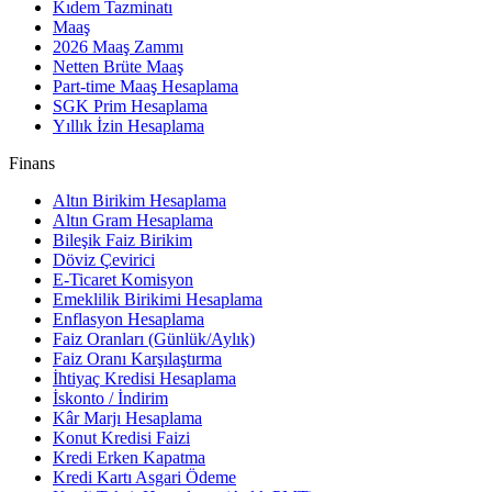
Kıdem Tazminatı
Maaş
2026 Maaş Zammı
Netten Brüte Maaş
Part-time Maaş Hesaplama
SGK Prim Hesaplama
Yıllık İzin Hesaplama
Finans
Altın Birikim Hesaplama
Altın Gram Hesaplama
Bileşik Faiz Birikim
Döviz Çevirici
E-Ticaret Komisyon
Emeklilik Birikimi Hesaplama
Enflasyon Hesaplama
Faiz Oranları (Günlük/Aylık)
Faiz Oranı Karşılaştırma
İhtiyaç Kredisi Hesaplama
İskonto / İndirim
Kâr Marjı Hesaplama
Konut Kredisi Faizi
Kredi Erken Kapatma
Kredi Kartı Asgari Ödeme