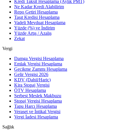
Kredi Taksit Hesaplama (Aylık PMT)
Ne Kadar Kredi Alabilirim
Repo Getiri Hesaplama
Taşıt Kredisi Hesaplama
Vadeli Mevduat Hesaplama
Yüzde (%) ve İndirim
Yüzde Artış / Azalış
Zekat
Vergi
Damga Vergisi Hesaplama
Emlak Vergisi Hesaplama
Gecikme Zammı Hesaplama
Gelir Vergisi 2026
KDV (Dahil/Hariç)
Kira Stopaj Vergisi
ÖTV Hesaplama
Serbest Meslek Makbuzu
Stopaj Vergisi Hesaplama
Tapu Harcı Hesaplama
Veraset ve İntikal Vergisi
Vergi İadesi Hesaplama
Sağlık