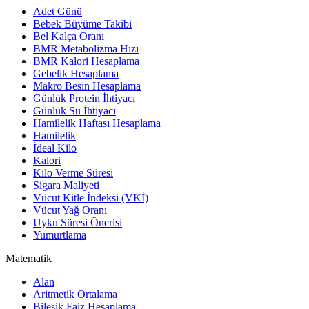
Adet Günü
Bebek Büyüme Takibi
Bel Kalça Oranı
BMR Metabolizma Hızı
BMR Kalori Hesaplama
Gebelik Hesaplama
Makro Besin Hesaplama
Günlük Protein İhtiyacı
Günlük Su İhtiyacı
Hamilelik Haftası Hesaplama
Hamilelik
İdeal Kilo
Kalori
Kilo Verme Süresi
Sigara Maliyeti
Vücut Kitle İndeksi (VKİ)
Vücut Yağ Oranı
Uyku Süresi Önerisi
Yumurtlama
Matematik
Alan
Aritmetik Ortalama
Bileşik Faiz Hesaplama