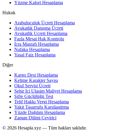
Yüzme Kalori Hesaplama
Hukuk
Arabuluculuk Ücreti Hesaplama
Avukatlık Danışma Ücreti
Avukatlik Ucreti Hesaplama
Fazla Mesai Hak Kontrolu
İcra Masrafı Hesaplama
Nafaka Hesaplama
Yasal Faiz Hesaplama
Diğer
Kargo Desi Hesaplama
Kelime Karakter Sayısı
Okul Servisi Ücreti
Sehir Ici Ulasim Maliyet Hesaplama
Şifre Güçlülüğü Test
Telif Hakkı Vergi Hesaplama
Yakit Tasarrufu Karsilastirma
Yüzde Dağılım Hesaplama
Zaman Dilimi Cevirici
© 2026 Hesapla.xyz — Tüm hakları saklıdır.