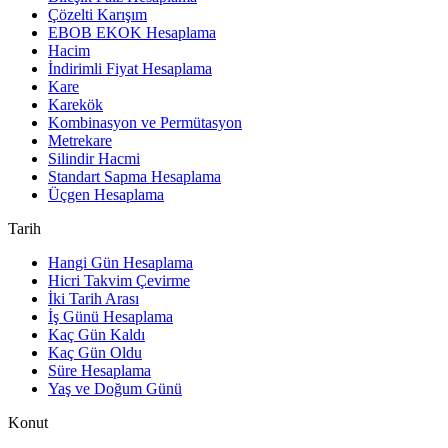
Çözelti Karışım
EBOB EKOK Hesaplama
Hacim
İndirimli Fiyat Hesaplama
Kare
Karekök
Kombinasyon ve Permütasyon
Metrekare
Silindir Hacmi
Standart Sapma Hesaplama
Üçgen Hesaplama
Tarih
Hangi Gün Hesaplama
Hicri Takvim Çevirme
İki Tarih Arası
İş Günü Hesaplama
Kaç Gün Kaldı
Kaç Gün Oldu
Süre Hesaplama
Yaş ve Doğum Günü
Konut