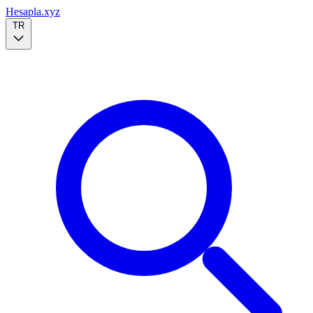
Hesapla.xyz
TR