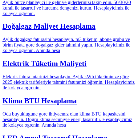
Aylik bütce planlayici ile gelir ve giderlerinizi takip edin. 50/30/20
kurali ile tasarruf ve harcama dengenizi kurun. Hesaplayicimiz ile
kolayca ogrenin.
Doğalgaz Maliyet Hesaplama
Aylik dogalgaz faturasini hesaplayin. m3 tuketim, abone grubu ve
birim fiyata gore dogalgaz gider tahmini yapin. Hesaplayicimiz ile
kolayca ogrenin. Anında hesa
Elektrik Tüketim Maliyeti
Elektrik fatura tutarinizi hesaplayin. Aylik kWh tüketiminize göre
2025 elektrik tarifeleriyle tahmini faturanizi öğrenin. Hesaplayicimiz
ile kolayca ogrenin.
Klima BTU Hesaplama
Oda buyuklugune gore ihtiyacınız olan klima BTU kapasitesini
hesaplayin. Dogru klima secimiyle enerji tasarrufu. Hesaplayicimiz
ile kolayca ogrenin. Anında hesa
LED Ampul Tasarruf Hesaplama