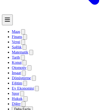
Maaş
Finans
Vergi
Sağlık
Matematik
Tarih
Konut
Otomotiv
İnşaat
Dönüştürme
Eğitim
Ev Ekonomisi
Spor
Hukuk
Diğer
Daha Fazla