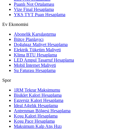
Puanlı Not Ortalaması
Vize Final Hesaplama
YKS TYT Puan Hesaplama
Ev Ekonomisi
Abonelik Karşılaştırma
Bütçe Planlayıcı
Doğalgaz Maliyet Hesaplama
Elektrik Tüketim Maliyeti
Klima BTU Hesaplama
LED Ampul Tasarruf Hesaplama
Mobil İnternet Maliyeti
Su Faturası Hesaplama
Spor
1RM Tekrar Maksimumu
Bisiklet Kalori Hesaplama
Egzersiz Kalori Hesaplama
İdeal Ağırlık Hesaplama
Antrenman Bölgesi Hesaplama
Koşu Kalori Hesaplama
Koşu Pace Hesaplama
Maksimum Kalp Atış Hızı