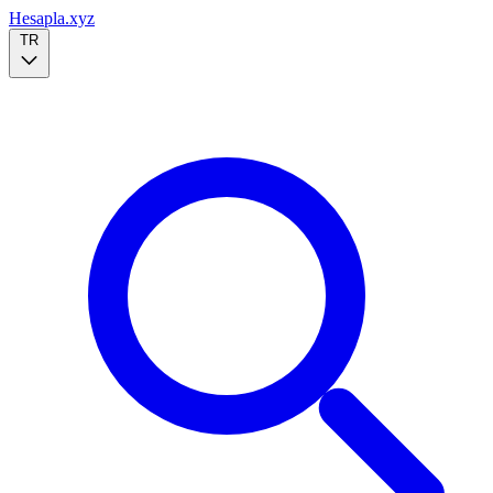
Hesapla.xyz
TR