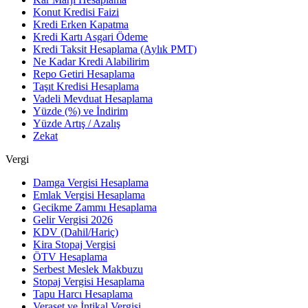
Konut Kredisi Faizi
Kredi Erken Kapatma
Kredi Kartı Asgari Ödeme
Kredi Taksit Hesaplama (Aylık PMT)
Ne Kadar Kredi Alabilirim
Repo Getiri Hesaplama
Taşıt Kredisi Hesaplama
Vadeli Mevduat Hesaplama
Yüzde (%) ve İndirim
Yüzde Artış / Azalış
Zekat
Vergi
Damga Vergisi Hesaplama
Emlak Vergisi Hesaplama
Gecikme Zammı Hesaplama
Gelir Vergisi 2026
KDV (Dahil/Hariç)
Kira Stopaj Vergisi
ÖTV Hesaplama
Serbest Meslek Makbuzu
Stopaj Vergisi Hesaplama
Tapu Harcı Hesaplama
Veraset ve İntikal Vergisi