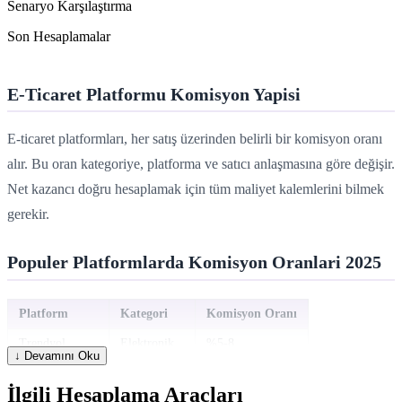
Senaryo Karşılaştırma
Son Hesaplamalar
E-Ticaret Platformu Komisyon Yapisi
E-ticaret platformları, her satış üzerinden belirli bir komisyon oranı
alır. Bu oran kategoriye, platforma ve satıcı anlaşmasına göre değişir.
Net kazancı doğru hesaplamak için tüm maliyet kalemlerini bilmek
gerekir.
Populer Platformlarda Komisyon Oranlari 2025
Platform
Kategori
Komisyon Oranı
Trendyol
Elektronik
%5-8
↓ Devamını Oku
Trendyol
Giyim
%18-22
İlgili Hesaplama Araçları