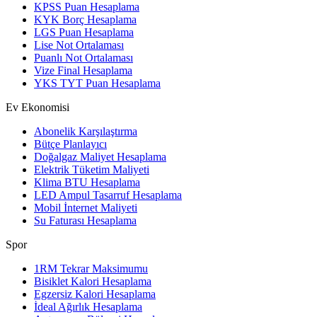
KPSS Puan Hesaplama
KYK Borç Hesaplama
LGS Puan Hesaplama
Lise Not Ortalaması
Puanlı Not Ortalaması
Vize Final Hesaplama
YKS TYT Puan Hesaplama
Ev Ekonomisi
Abonelik Karşılaştırma
Bütçe Planlayıcı
Doğalgaz Maliyet Hesaplama
Elektrik Tüketim Maliyeti
Klima BTU Hesaplama
LED Ampul Tasarruf Hesaplama
Mobil İnternet Maliyeti
Su Faturası Hesaplama
Spor
1RM Tekrar Maksimumu
Bisiklet Kalori Hesaplama
Egzersiz Kalori Hesaplama
İdeal Ağırlık Hesaplama