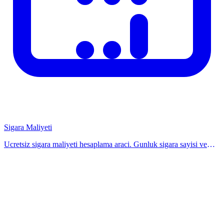
dönüşüm oranını artırarak birim başına maliyeti düşürür.
Hesaplayicimiz tüm bu maliyetleri dahil ederek gerçek kâr marjınızı
gösterir.
Sigara Maliyeti
Ucretsiz sigara maliyeti hesaplama araci. Gunluk sigara sayisi ve
paket fiyatina gore yillik masrafi, 10 yillik maliyeti ve yatırım
degerini hesaplayin.