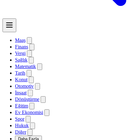
Maaş
Finans
Vergi
Sağlık
Matematik
Tarih
Konut
Otomotiv
İnşaat
Dönüştürme
Eğitim
Ev Ekonomisi
Spor
Hukuk
Diğer
Daha Fazla