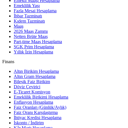
Emekli Maaşı Hesaplama
Emeklilik Yaşı
Fazla Mesai Hesaplama
İhbar Tazminatı
Kıdem Tazminatı
Maaş
2026 Maaş Zammı
Netten Brüte Maaş
Part-time Maaş Hesaplama
SGK Prim Hesaplama
Yıllık İzin Hesaplama
Finans
Altın Birikim Hesaplama
Altın Gram Hesaplama
Bileşik Faiz Birikim
Döviz Çevirici
E-Ticaret Komisyon
Emeklilik Birikimi Hesaplama
Enflasyon Hesaplama
Faiz Oranları (Günlük/Aylık)
Faiz Oranı Karşılaştırma
İhtiyaç Kredisi Hesaplama
İskonto / İndirim
Kâr Marjı Hesaplama