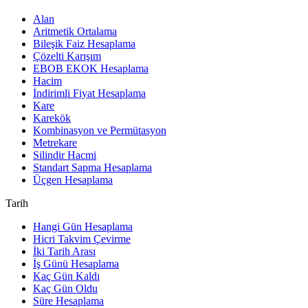
Alan
Aritmetik Ortalama
Bileşik Faiz Hesaplama
Çözelti Karışım
EBOB EKOK Hesaplama
Hacim
İndirimli Fiyat Hesaplama
Kare
Karekök
Kombinasyon ve Permütasyon
Metrekare
Silindir Hacmi
Standart Sapma Hesaplama
Üçgen Hesaplama
Tarih
Hangi Gün Hesaplama
Hicri Takvim Çevirme
İki Tarih Arası
İş Günü Hesaplama
Kaç Gün Kaldı
Kaç Gün Oldu
Süre Hesaplama