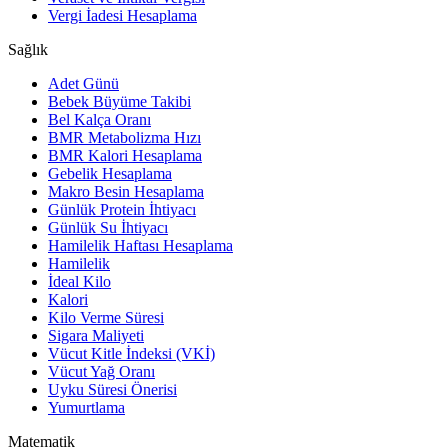
Vergi İadesi Hesaplama
Sağlık
Adet Günü
Bebek Büyüme Takibi
Bel Kalça Oranı
BMR Metabolizma Hızı
BMR Kalori Hesaplama
Gebelik Hesaplama
Makro Besin Hesaplama
Günlük Protein İhtiyacı
Günlük Su İhtiyacı
Hamilelik Haftası Hesaplama
Hamilelik
İdeal Kilo
Kalori
Kilo Verme Süresi
Sigara Maliyeti
Vücut Kitle İndeksi (VKİ)
Vücut Yağ Oranı
Uyku Süresi Önerisi
Yumurtlama
Matematik