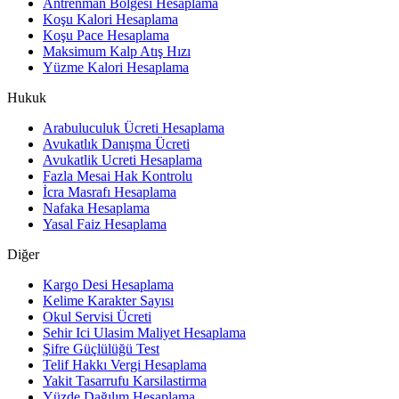
Antrenman Bölgesi Hesaplama
Koşu Kalori Hesaplama
Koşu Pace Hesaplama
Maksimum Kalp Atış Hızı
Yüzme Kalori Hesaplama
Hukuk
Arabuluculuk Ücreti Hesaplama
Avukatlık Danışma Ücreti
Avukatlik Ucreti Hesaplama
Fazla Mesai Hak Kontrolu
İcra Masrafı Hesaplama
Nafaka Hesaplama
Yasal Faiz Hesaplama
Diğer
Kargo Desi Hesaplama
Kelime Karakter Sayısı
Okul Servisi Ücreti
Sehir Ici Ulasim Maliyet Hesaplama
Şifre Güçlülüğü Test
Telif Hakkı Vergi Hesaplama
Yakit Tasarrufu Karsilastirma
Yüzde Dağılım Hesaplama