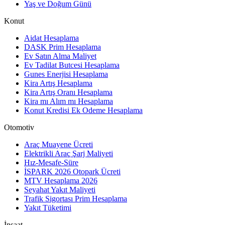
Yaş ve Doğum Günü
Konut
Aidat Hesaplama
DASK Prim Hesaplama
Ev Satın Alma Maliyet
Ev Tadilat Butcesi Hesaplama
Gunes Enerjisi Hesaplama
Kira Artış Hesaplama
Kira Artış Oranı Hesaplama
Kira mı Alım mı Hesaplama
Konut Kredisi Ek Odeme Hesaplama
Otomotiv
Araç Muayene Ücreti
Elektrikli Araç Şarj Maliyeti
Hız-Mesafe-Süre
İSPARK 2026 Otopark Ücreti
MTV Hesaplama 2026
Seyahat Yakıt Maliyeti
Trafik Sigortası Prim Hesaplama
Yakıt Tüketimi
İnşaat