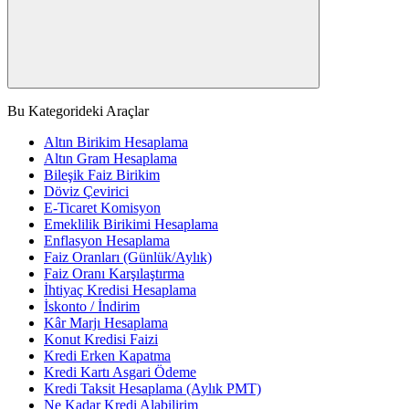
Bu Kategorideki Araçlar
Altın Birikim Hesaplama
Altın Gram Hesaplama
Bileşik Faiz Birikim
Döviz Çevirici
E-Ticaret Komisyon
Emeklilik Birikimi Hesaplama
Enflasyon Hesaplama
Faiz Oranları (Günlük/Aylık)
Faiz Oranı Karşılaştırma
İhtiyaç Kredisi Hesaplama
İskonto / İndirim
Kâr Marjı Hesaplama
Konut Kredisi Faizi
Kredi Erken Kapatma
Kredi Kartı Asgari Ödeme
Kredi Taksit Hesaplama (Aylık PMT)
Ne Kadar Kredi Alabilirim