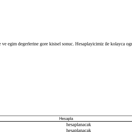
e ve egim degerlerine gore kisisel sonuc. Hesaplayicimiz ile kolayca og
Hesapla
hesaplanacak
hesaplanacak