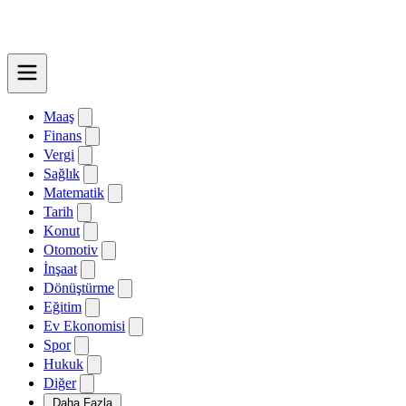
Maaş
Finans
Vergi
Sağlık
Matematik
Tarih
Konut
Otomotiv
İnşaat
Dönüştürme
Eğitim
Ev Ekonomisi
Spor
Hukuk
Diğer
Daha Fazla