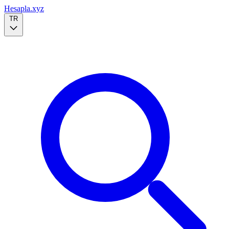
Hesapla.xyz
TR