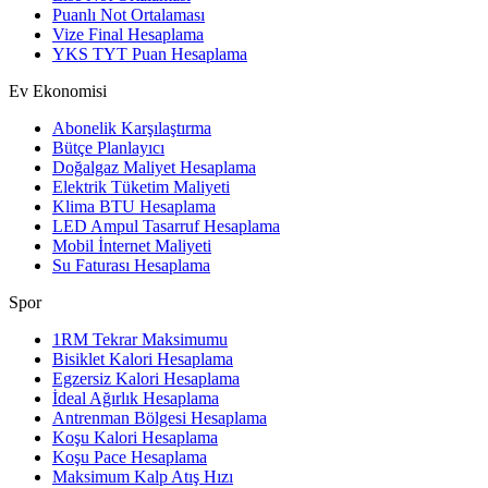
Puanlı Not Ortalaması
Vize Final Hesaplama
YKS TYT Puan Hesaplama
Ev Ekonomisi
Abonelik Karşılaştırma
Bütçe Planlayıcı
Doğalgaz Maliyet Hesaplama
Elektrik Tüketim Maliyeti
Klima BTU Hesaplama
LED Ampul Tasarruf Hesaplama
Mobil İnternet Maliyeti
Su Faturası Hesaplama
Spor
1RM Tekrar Maksimumu
Bisiklet Kalori Hesaplama
Egzersiz Kalori Hesaplama
İdeal Ağırlık Hesaplama
Antrenman Bölgesi Hesaplama
Koşu Kalori Hesaplama
Koşu Pace Hesaplama
Maksimum Kalp Atış Hızı