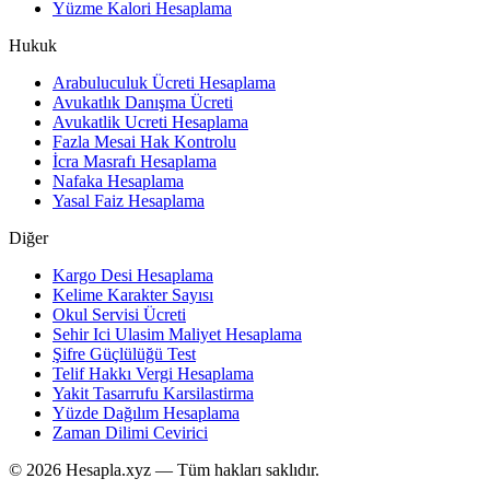
Yüzme Kalori Hesaplama
Hukuk
Arabuluculuk Ücreti Hesaplama
Avukatlık Danışma Ücreti
Avukatlik Ucreti Hesaplama
Fazla Mesai Hak Kontrolu
İcra Masrafı Hesaplama
Nafaka Hesaplama
Yasal Faiz Hesaplama
Diğer
Kargo Desi Hesaplama
Kelime Karakter Sayısı
Okul Servisi Ücreti
Sehir Ici Ulasim Maliyet Hesaplama
Şifre Güçlülüğü Test
Telif Hakkı Vergi Hesaplama
Yakit Tasarrufu Karsilastirma
Yüzde Dağılım Hesaplama
Zaman Dilimi Cevirici
© 2026 Hesapla.xyz — Tüm hakları saklıdır.