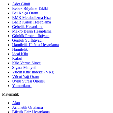
Adet Günü
Bebek Büyüme Takibi
Bel Kalça Oranı
BMR Metabolizma Hızı
BMR Kalori Hesaplama
Gebelik Hesaplama
Makro Besin Hesaplama
Günlük Protein İhtiyacı
Günlük Su İhtiyacı
Hamilelik Haftası Hesaplama
Hamilelik
İdeal Kilo
Kalori
Kilo Verme Süresi
Sigara Maliyeti
Vücut Kitle İndeksi (VKİ)
Vücut Yağ Oranı
Uyku Süresi Önerisi
Yumurtlama
Matematik
Alan
Aritmetik Ortalama
Bileşik Faiz Hesaplama