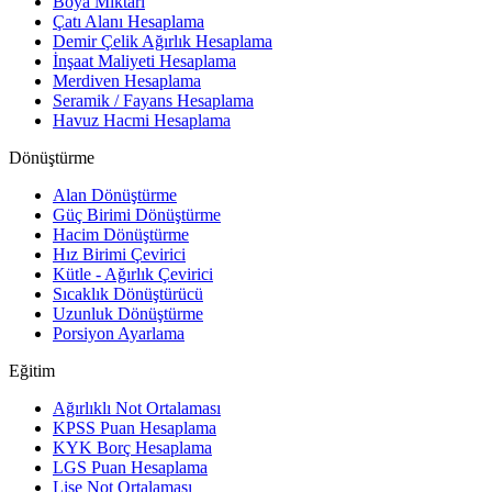
Boya Miktarı
Çatı Alanı Hesaplama
Demir Çelik Ağırlık Hesaplama
İnşaat Maliyeti Hesaplama
Merdiven Hesaplama
Seramik / Fayans Hesaplama
Havuz Hacmi Hesaplama
Dönüştürme
Alan Dönüştürme
Güç Birimi Dönüştürme
Hacim Dönüştürme
Hız Birimi Çevirici
Kütle - Ağırlık Çevirici
Sıcaklık Dönüştürücü
Uzunluk Dönüştürme
Porsiyon Ayarlama
Eğitim
Ağırlıklı Not Ortalaması
KPSS Puan Hesaplama
KYK Borç Hesaplama
LGS Puan Hesaplama
Lise Not Ortalaması