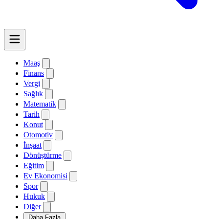
Maaş
Finans
Vergi
Sağlık
Matematik
Tarih
Konut
Otomotiv
İnşaat
Dönüştürme
Eğitim
Ev Ekonomisi
Spor
Hukuk
Diğer
Daha Fazla