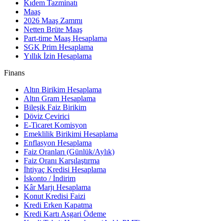
Kıdem Tazminatı
Maaş
2026 Maaş Zammı
Netten Brüte Maaş
Part-time Maaş Hesaplama
SGK Prim Hesaplama
Yıllık İzin Hesaplama
Finans
Altın Birikim Hesaplama
Altın Gram Hesaplama
Bileşik Faiz Birikim
Döviz Çevirici
E-Ticaret Komisyon
Emeklilik Birikimi Hesaplama
Enflasyon Hesaplama
Faiz Oranları (Günlük/Aylık)
Faiz Oranı Karşılaştırma
İhtiyaç Kredisi Hesaplama
İskonto / İndirim
Kâr Marjı Hesaplama
Konut Kredisi Faizi
Kredi Erken Kapatma
Kredi Kartı Asgari Ödeme