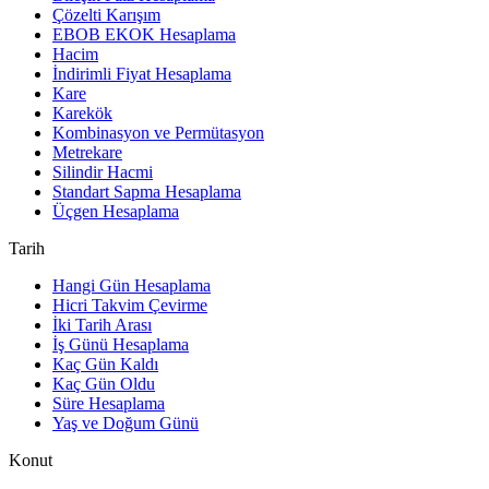
Çözelti Karışım
EBOB EKOK Hesaplama
Hacim
İndirimli Fiyat Hesaplama
Kare
Karekök
Kombinasyon ve Permütasyon
Metrekare
Silindir Hacmi
Standart Sapma Hesaplama
Üçgen Hesaplama
Tarih
Hangi Gün Hesaplama
Hicri Takvim Çevirme
İki Tarih Arası
İş Günü Hesaplama
Kaç Gün Kaldı
Kaç Gün Oldu
Süre Hesaplama
Yaş ve Doğum Günü
Konut