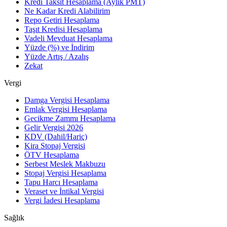
Kredi Taksit Hesaplama (Aylık PMT)
Ne Kadar Kredi Alabilirim
Repo Getiri Hesaplama
Taşıt Kredisi Hesaplama
Vadeli Mevduat Hesaplama
Yüzde (%) ve İndirim
Yüzde Artış / Azalış
Zekat
Vergi
Damga Vergisi Hesaplama
Emlak Vergisi Hesaplama
Gecikme Zammı Hesaplama
Gelir Vergisi 2026
KDV (Dahil/Hariç)
Kira Stopaj Vergisi
ÖTV Hesaplama
Serbest Meslek Makbuzu
Stopaj Vergisi Hesaplama
Tapu Harcı Hesaplama
Veraset ve İntikal Vergisi
Vergi İadesi Hesaplama
Sağlık