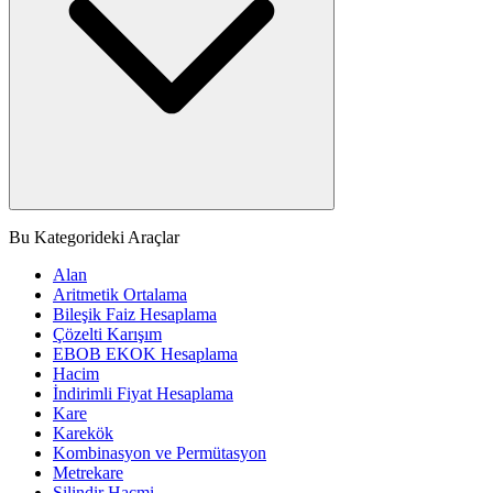
Bu Kategorideki Araçlar
Alan
Aritmetik Ortalama
Bileşik Faiz Hesaplama
Çözelti Karışım
EBOB EKOK Hesaplama
Hacim
İndirimli Fiyat Hesaplama
Kare
Karekök
Kombinasyon ve Permütasyon
Metrekare
Silindir Hacmi