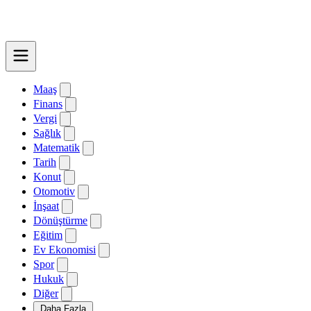
Maaş
Finans
Vergi
Sağlık
Matematik
Tarih
Konut
Otomotiv
İnşaat
Dönüştürme
Eğitim
Ev Ekonomisi
Spor
Hukuk
Diğer
Daha Fazla