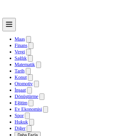
Maaş
Finans
Vergi
Sağlık
Matematik
Tarih
Konut
Otomotiv
İnşaat
Dönüştürme
Eğitim
Ev Ekonomisi
Spor
Hukuk
Diğer
Daha Fazla