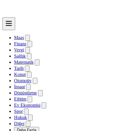
Maaş
Finans
Vergi
Sağlık
Matematik
Tarih
Konut
Otomotiv
İnşaat
Dönüştürme
Eğitim
Ev Ekonomisi
Spor
Hukuk
Diğer
Daha Fazla