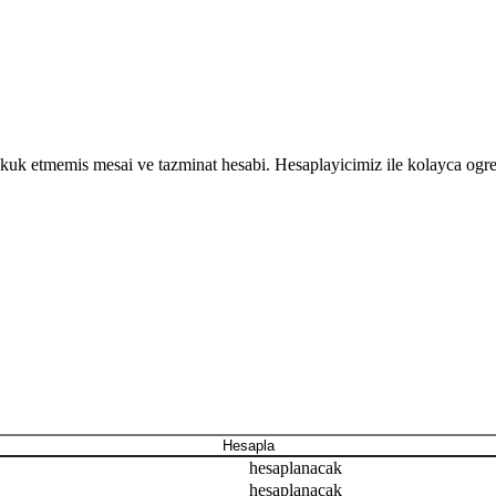
akkuk etmemis mesai ve tazminat hesabi. Hesaplayicimiz ile kolayca ogr
Hesapla
hesaplanacak
hesaplanacak