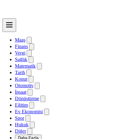
Maaş
Finans
Vergi
Sağlık
Matematik
Tarih
Konut
Otomotiv
İnşaat
Dönüştürme
Eğitim
Ev Ekonomisi
Spor
Hukuk
Diğer
Daha Fazla