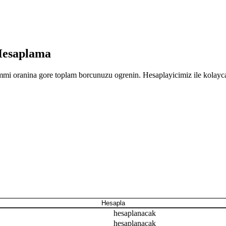
Hesaplama
mi oranina gore toplam borcunuzu ogrenin. Hesaplayicimiz ile kolayc
Hesapla
hesaplanacak
hesaplanacak