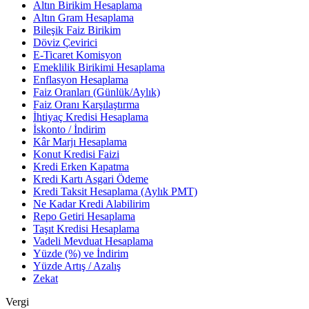
Altın Birikim Hesaplama
Altın Gram Hesaplama
Bileşik Faiz Birikim
Döviz Çevirici
E-Ticaret Komisyon
Emeklilik Birikimi Hesaplama
Enflasyon Hesaplama
Faiz Oranları (Günlük/Aylık)
Faiz Oranı Karşılaştırma
İhtiyaç Kredisi Hesaplama
İskonto / İndirim
Kâr Marjı Hesaplama
Konut Kredisi Faizi
Kredi Erken Kapatma
Kredi Kartı Asgari Ödeme
Kredi Taksit Hesaplama (Aylık PMT)
Ne Kadar Kredi Alabilirim
Repo Getiri Hesaplama
Taşıt Kredisi Hesaplama
Vadeli Mevduat Hesaplama
Yüzde (%) ve İndirim
Yüzde Artış / Azalış
Zekat
Vergi