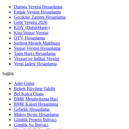
Damga Vergisi Hesaplama
Emlak Vergisi Hesaplama
Gecikme Zammı Hesaplama
Gelir Vergisi 2026
KDV (Dahil/Hariç)
Kira Stopaj Vergisi
ÖTV Hesaplama
Serbest Meslek Makbuzu
Stopaj Vergisi Hesaplama
Tapu Harcı Hesaplama
Veraset ve İntikal Vergisi
Vergi İadesi Hesaplama
Sağlık
Adet Günü
Bebek Büyüme Takibi
Bel Kalça Oranı
BMR Metabolizma Hızı
BMR Kalori Hesaplama
Gebelik Hesaplama
Makro Besin Hesaplama
Günlük Protein İhtiyacı
Günlük Su İhtiyacı