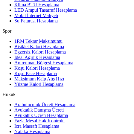
Klima BTU Hesaplama
LED Ampul Tasarruf Hesaplama
Mobil İnternet Maliyeti
Su Faturası Hesaplama
Spor
1RM Tekrar Maksimumu
Bisiklet Kalori Hesaplama
Egzersiz Kalori Hesaplama
İdeal Ağırlık Hesaplama
Antrenman Bölgesi Hesaplama
Koşu Kalori Hesaplama
Koşu Pace Hesaplama
Maksimum Kalp Atış Hızı
Yüzme Kalori Hesaplama
Hukuk
Arabuluculuk Ücreti Hesaplama
Avukatlık Danışma Ücreti
Avukatlik Ucreti Hesaplama
Fazla Mesai Hak Kontrolu
İcra Masrafı Hesaplama
Nafaka Hesaplama