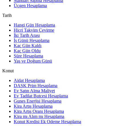
Standart Sapma Hesaplama
Üçgen Hesaplama
Tarih
Hangi Gün Hesaplama
Hicri Takvim Çevirme
İki Tarih Arası
İş Günü Hesaplama
Kaç Gün Kaldı
Kaç Gün Oldu
Süre Hesaplama
Yaş ve Doğum Günü
Konut
Aidat Hesaplama
DASK Prim Hesaplama
Ev Satın Alma Maliyet
Ev Tadilat Butcesi Hesaplama
Gunes Enerjisi Hesaplama
Kira Artış Hesaplama
Kira Artış Oranı Hesaplama
Kira mı Alım mı Hesaplama
Konut Kredisi Ek Odeme Hesaplama