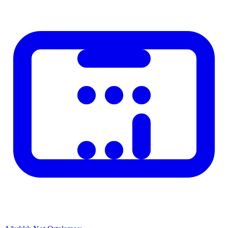
FF
0.0
<50
Hesaplama Nasil Kullanilir?
Hesaplayicimizi kullanmak cok basittir. Ilgili alanlara gerekli
degerleri girin ve hesapla butonuna basin. Sonuclar aninda ekranda
gosterilir. Farkli senaryolari karsilastirmak icin degerleri degistirerek
yeniden hesaplayabilirsiniz.
Sikca Sorulan Sorular
Soru
Yanit
Standart formul ve 2025 mevzuatına gore
Sonuclar ne
hesaplanmaktadir. Bireysel durumlar farklilik
kadar dogru?
gosterebilir.
Hesaplayici
Evet, tamamen ucretsiz ve kayit gerektirmez.
ucretsiz mi?