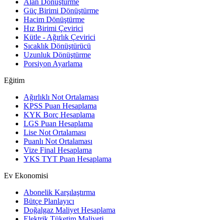
Alan Dönüştürme
Güç Birimi Dönüştürme
Hacim Dönüştürme
Hız Birimi Çevirici
Kütle - Ağırlık Çevirici
Sıcaklık Dönüştürücü
Uzunluk Dönüştürme
Porsiyon Ayarlama
Eğitim
Ağırlıklı Not Ortalaması
KPSS Puan Hesaplama
KYK Borç Hesaplama
LGS Puan Hesaplama
Lise Not Ortalaması
Puanlı Not Ortalaması
Vize Final Hesaplama
YKS TYT Puan Hesaplama
Ev Ekonomisi
Abonelik Karşılaştırma
Bütçe Planlayıcı
Doğalgaz Maliyet Hesaplama
Elektrik Tüketim Maliyeti