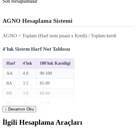
Son Hesaplamalar
AGNO Hesaplama Sistemi
AGNO = Toplam (Harf notu puani x Kredi) / Toplam kredi
4'luk Sistem Harf Not Tablosu
Harf
4'luk
100'luk Karsiligi
AA
4.0
90-100
BA
3.5
85-89
BB
3.0
80-84
CB
2.5
75-79
↓ Devamını Oku
CC
2.0
65-74
İlgili Hesaplama Araçları
DC
1.5
58-64
DD
1.0
50-57