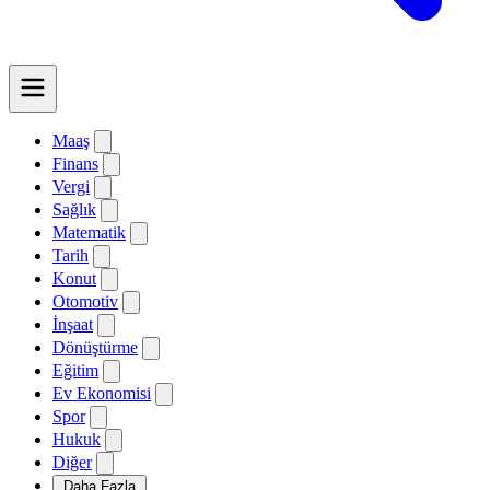
Maaş
Finans
Vergi
Sağlık
Matematik
Tarih
Konut
Otomotiv
İnşaat
Dönüştürme
Eğitim
Ev Ekonomisi
Spor
Hukuk
Diğer
Daha Fazla