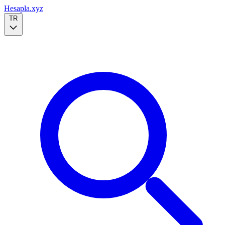
Hesapla.xyz
TR