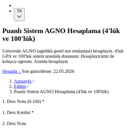
TR
Puanlı Sistem AGNO Hesaplama (4'lük
ve 100'lük)
Universite AGNO (agirlikli genel not ortalamasi) hesaplayin. 4'luk
GPA ve 100'luk sistem arasinda donusum. Hesaplayicimiz ile
kolayca ogrenin. Anında hesaplayın
Hesapla ↓
Son güncelleme: 22.05.2026
Anasayfa
/
Eğitim
/
Puanlı Sistem AGNO Hesaplama (4'lük ve 100'lük)
1. Ders Notu (0-100)
*
1. Ders Kredisi
*
2. Ders Notu