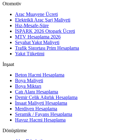
Otomotiv
Araç Muayene Ücreti
Elektrikli Araç Şarj Maliyeti
Hız-Mesafe-Süre
İSPARK 2026 Otopark Ücreti
MTV Hesaplama 2026
Seyahat Yakıt Maliyeti
Trafik Sigortası Prim Hesaplama
Yakıt Tüketimi
İnşaat
Beton Hacmi Hesaplama
Boya Maliyeti
Boya Miktarı
Çatı Alanı Hesaplama
Demir Çelik Ağırlık Hesaplama
İnşaat Maliyeti Hesaplama
Merdiven Hesaplama
Seramik / Fayans Hesaplama
Havuz Hacmi Hesaplama
Dönüştürme