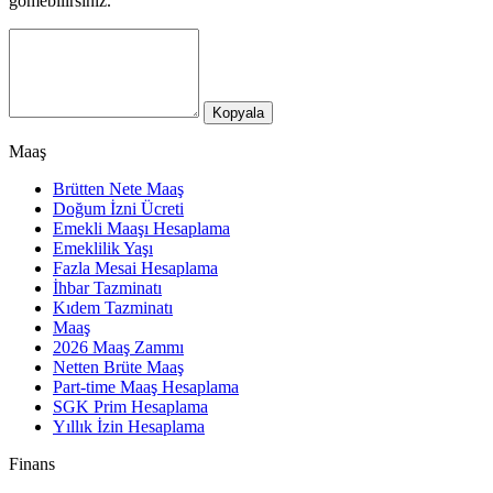
gömebilirsiniz.
Kopyala
Maaş
Brütten Nete Maaş
Doğum İzni Ücreti
Emekli Maaşı Hesaplama
Emeklilik Yaşı
Fazla Mesai Hesaplama
İhbar Tazminatı
Kıdem Tazminatı
Maaş
2026 Maaş Zammı
Netten Brüte Maaş
Part-time Maaş Hesaplama
SGK Prim Hesaplama
Yıllık İzin Hesaplama
Finans