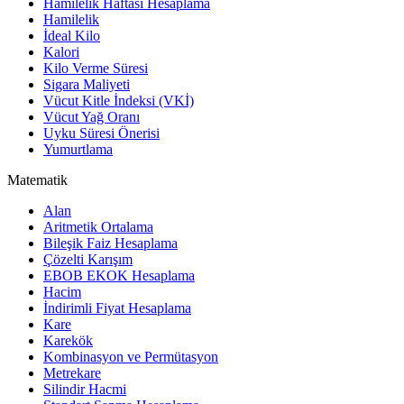
Hamilelik Haftası Hesaplama
Hamilelik
İdeal Kilo
Kalori
Kilo Verme Süresi
Sigara Maliyeti
Vücut Kitle İndeksi (VKİ)
Vücut Yağ Oranı
Uyku Süresi Önerisi
Yumurtlama
Matematik
Alan
Aritmetik Ortalama
Bileşik Faiz Hesaplama
Çözelti Karışım
EBOB EKOK Hesaplama
Hacim
İndirimli Fiyat Hesaplama
Kare
Karekök
Kombinasyon ve Permütasyon
Metrekare
Silindir Hacmi