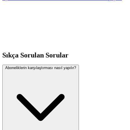
tasarrufu onerileriyle masraflarinizi azaltin. Hesaplayicimiz ile
kolayca ogrenin.
Sıkça Sorulan Sorular
Aboneliklerin karşılaştırması nasıl yapılır?