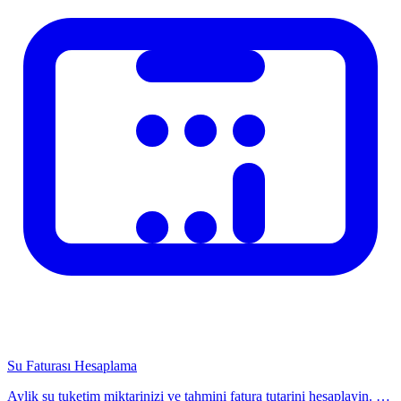
aboneligi oldugunu gosteriyor. Bu abonelikleri iptal etmek yillik
1000-3000 TL tasarruf saglayabilir.
Daha Akilli Abonelik Yonetimi
Aboneliklerinizi kategorilere ayirarak hangilerinin zorunlu,
hangilerinin lüks oldugunu belirleyin. Zorunlu abonelikler: internet,
telefon, elektrik, su. Lüks abonelikler: coklu video platformu,
magazin, oyun abonelikleri. Gereksizleri keserek birikimlerinizi
deger yaratan yatirimlara yonlendirin.
Su Faturası Hesaplama
Aylik su tuketim miktarinizi ve tahmini fatura tutarini hesaplayin. Su