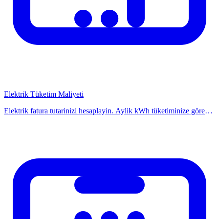
Duzenli abonelik gozden gecirme yaparak gereksiz harcamalardan
kurtulabilirsiniz. Uzmanlar 3 ayda bir abonelik denetimi yapilmasini
onermektedir.
Aile planlari:
Bireysel planlara kiyasla kisi basina maliyet
dusuk olur
Elektrik Tüketim Maliyeti
Yillik odeme:
Cogu hizmet yillik odemede %15-30 indirim
sunar
Elektrik fatura tutarinizi hesaplayin. Aylik kWh tüketiminize göre
2025 elektrik tarifeleriyle tahmini faturanizi öğrenin. Hesaplayicimiz
Paket abonelikler:
Birden fazla hizmeti bir arada alarak tasarruf
ile kolayca ogrenin.
saglanir
Ogrenci indirimleri:
Ogrenciler icin ozel indirimli planlar
mevcuttur
Ucretsiz alternatifler:
Bazi odeme gerektiren hizmetlerin
ucretsiz alternatifleri vardir
Abonelik Yonetimi Ipuclari