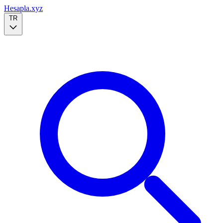
Hesapla.xyz
TR