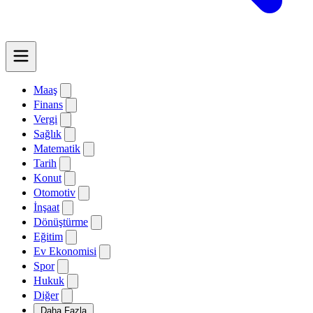
Maaş
Finans
Vergi
Sağlık
Matematik
Tarih
Konut
Otomotiv
İnşaat
Dönüştürme
Eğitim
Ev Ekonomisi
Spor
Hukuk
Diğer
Daha Fazla