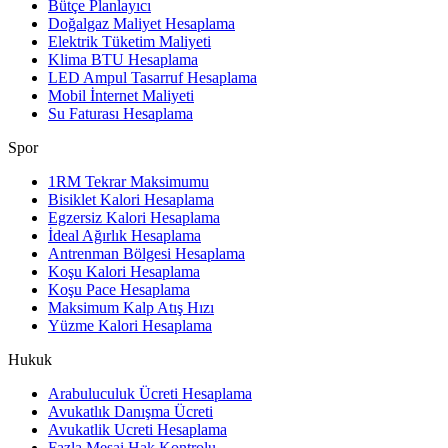
Bütçe Planlayıcı
Doğalgaz Maliyet Hesaplama
Elektrik Tüketim Maliyeti
Klima BTU Hesaplama
LED Ampul Tasarruf Hesaplama
Mobil İnternet Maliyeti
Su Faturası Hesaplama
Spor
1RM Tekrar Maksimumu
Bisiklet Kalori Hesaplama
Egzersiz Kalori Hesaplama
İdeal Ağırlık Hesaplama
Antrenman Bölgesi Hesaplama
Koşu Kalori Hesaplama
Koşu Pace Hesaplama
Maksimum Kalp Atış Hızı
Yüzme Kalori Hesaplama
Hukuk
Arabuluculuk Ücreti Hesaplama
Avukatlık Danışma Ücreti
Avukatlik Ucreti Hesaplama
Fazla Mesai Hak Kontrolu