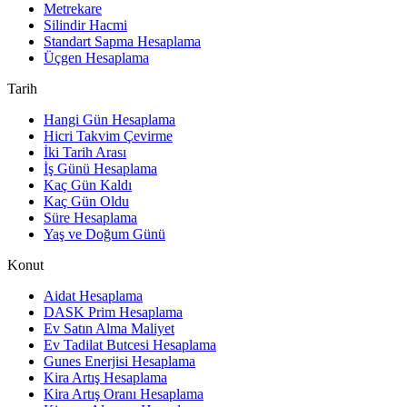
Metrekare
Silindir Hacmi
Standart Sapma Hesaplama
Üçgen Hesaplama
Tarih
Hangi Gün Hesaplama
Hicri Takvim Çevirme
İki Tarih Arası
İş Günü Hesaplama
Kaç Gün Kaldı
Kaç Gün Oldu
Süre Hesaplama
Yaş ve Doğum Günü
Konut
Aidat Hesaplama
DASK Prim Hesaplama
Ev Satın Alma Maliyet
Ev Tadilat Butcesi Hesaplama
Gunes Enerjisi Hesaplama
Kira Artış Hesaplama
Kira Artış Oranı Hesaplama