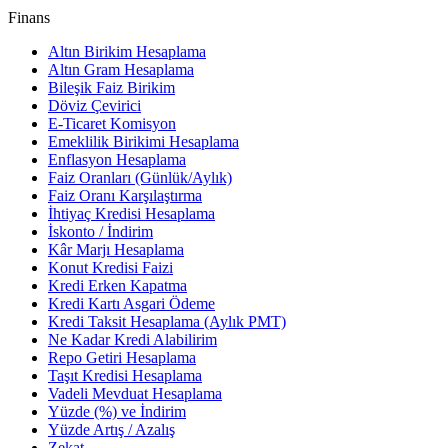
Finans
Altın Birikim Hesaplama
Altın Gram Hesaplama
Bileşik Faiz Birikim
Döviz Çevirici
E-Ticaret Komisyon
Emeklilik Birikimi Hesaplama
Enflasyon Hesaplama
Faiz Oranları (Günlük/Aylık)
Faiz Oranı Karşılaştırma
İhtiyaç Kredisi Hesaplama
İskonto / İndirim
Kâr Marjı Hesaplama
Konut Kredisi Faizi
Kredi Erken Kapatma
Kredi Kartı Asgari Ödeme
Kredi Taksit Hesaplama (Aylık PMT)
Ne Kadar Kredi Alabilirim
Repo Getiri Hesaplama
Taşıt Kredisi Hesaplama
Vadeli Mevduat Hesaplama
Yüzde (%) ve İndirim
Yüzde Artış / Azalış
Zekat