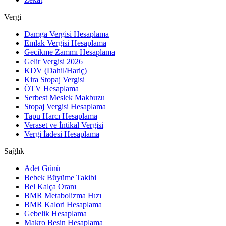
Vergi
Damga Vergisi Hesaplama
Emlak Vergisi Hesaplama
Gecikme Zammı Hesaplama
Gelir Vergisi 2026
KDV (Dahil/Hariç)
Kira Stopaj Vergisi
ÖTV Hesaplama
Serbest Meslek Makbuzu
Stopaj Vergisi Hesaplama
Tapu Harcı Hesaplama
Veraset ve İntikal Vergisi
Vergi İadesi Hesaplama
Sağlık
Adet Günü
Bebek Büyüme Takibi
Bel Kalça Oranı
BMR Metabolizma Hızı
BMR Kalori Hesaplama
Gebelik Hesaplama
Makro Besin Hesaplama