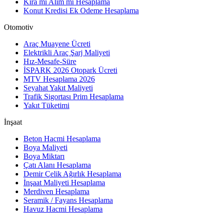
Kira mı Alım mı Hesaplama
Konut Kredisi Ek Odeme Hesaplama
Otomotiv
Araç Muayene Ücreti
Elektrikli Araç Şarj Maliyeti
Hız-Mesafe-Süre
İSPARK 2026 Otopark Ücreti
MTV Hesaplama 2026
Seyahat Yakıt Maliyeti
Trafik Sigortası Prim Hesaplama
Yakıt Tüketimi
İnşaat
Beton Hacmi Hesaplama
Boya Maliyeti
Boya Miktarı
Çatı Alanı Hesaplama
Demir Çelik Ağırlık Hesaplama
İnşaat Maliyeti Hesaplama
Merdiven Hesaplama
Seramik / Fayans Hesaplama
Havuz Hacmi Hesaplama