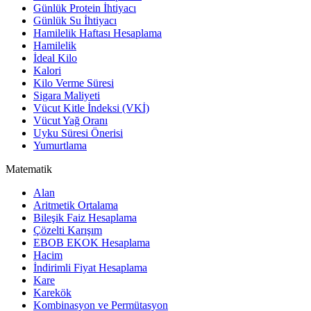
Günlük Protein İhtiyacı
Günlük Su İhtiyacı
Hamilelik Haftası Hesaplama
Hamilelik
İdeal Kilo
Kalori
Kilo Verme Süresi
Sigara Maliyeti
Vücut Kitle İndeksi (VKİ)
Vücut Yağ Oranı
Uyku Süresi Önerisi
Yumurtlama
Matematik
Alan
Aritmetik Ortalama
Bileşik Faiz Hesaplama
Çözelti Karışım
EBOB EKOK Hesaplama
Hacim
İndirimli Fiyat Hesaplama
Kare
Karekök
Kombinasyon ve Permütasyon