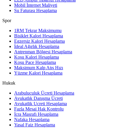
Mobil İnternet Maliyeti
Su Faturası Hesaplama
Spor
1RM Tekrar Maksimumu
Bisiklet Kalori Hesaplama
Egzersiz Kalori Hesaplama
İdeal Ağırlık Hesaplama
Antrenman Bölgesi Hesaplama
Koşu Kalori Hesaplama
Koşu Pace Hesaplama
Maksimum Kalp Atış Hızı
Yüzme Kalori Hesaplama
Hukuk
Arabuluculuk Ücreti Hesaplama
Avukatlık Danışma Ücreti
Avukatlik Ucreti Hesaplama
Fazla Mesai Hak Kontrolu
İcra Masrafı Hesaplama
Nafaka Hesaplama
Yasal Faiz Hesaplama