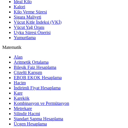
İdeal Kilo
Kalori
Kilo Verme Süresi
Sigara Maliyeti
Vücut Kitle İndeksi (VKİ)
Vücut Yağ Oranı
Uyku Süresi Önerisi
Yumurtlama
Matematik
Alan
Aritmetik Ortalama
Bileşik Faiz Hesaplama
Çözelti Karışım
EBOB EKOK Hesaplama
Hacim
İndirimli Fiyat Hesaplama
Kare
Karekök
Kombinasyon ve Permütasyon
Metrekare
Silindir Hacmi
Standart Sapma Hesaplama
Üçgen Hesaplama