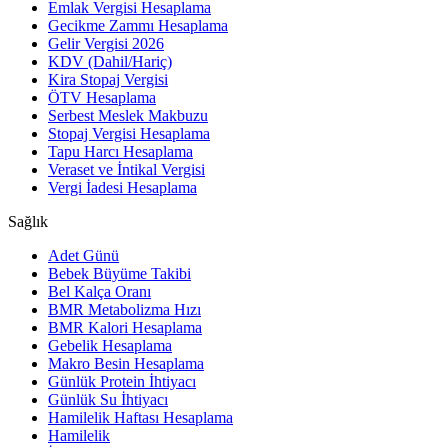
Emlak Vergisi Hesaplama
Gecikme Zammı Hesaplama
Gelir Vergisi 2026
KDV (Dahil/Hariç)
Kira Stopaj Vergisi
ÖTV Hesaplama
Serbest Meslek Makbuzu
Stopaj Vergisi Hesaplama
Tapu Harcı Hesaplama
Veraset ve İntikal Vergisi
Vergi İadesi Hesaplama
Sağlık
Adet Günü
Bebek Büyüme Takibi
Bel Kalça Oranı
BMR Metabolizma Hızı
BMR Kalori Hesaplama
Gebelik Hesaplama
Makro Besin Hesaplama
Günlük Protein İhtiyacı
Günlük Su İhtiyacı
Hamilelik Haftası Hesaplama
Hamilelik