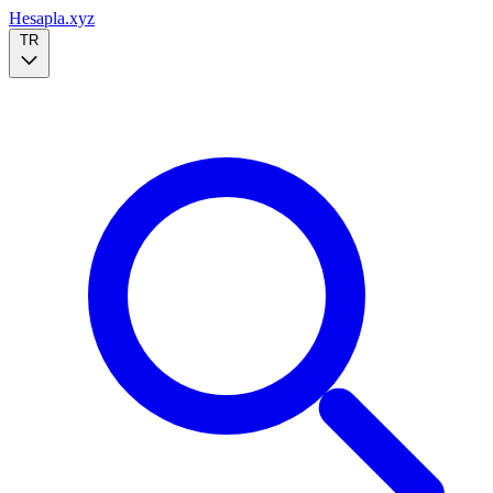
Hesapla.xyz
TR