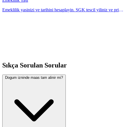
Emeklilik Yaşı
Emeklilik yasinizi ve tarihini hesaplayin. SGK tescil yiliniz ve prim
gun sayisina gore emeklilige ne kadar kaldigini ogrenin.
Hesaplayicimiz ile kolayca ogreni
Sıkça Sorulan Sorular
Dogum izninde maas tam alinir mi?