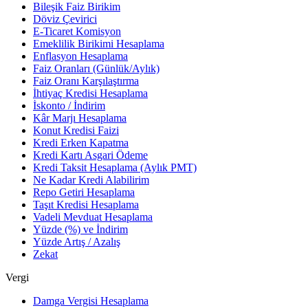
Bileşik Faiz Birikim
Döviz Çevirici
E-Ticaret Komisyon
Emeklilik Birikimi Hesaplama
Enflasyon Hesaplama
Faiz Oranları (Günlük/Aylık)
Faiz Oranı Karşılaştırma
İhtiyaç Kredisi Hesaplama
İskonto / İndirim
Kâr Marjı Hesaplama
Konut Kredisi Faizi
Kredi Erken Kapatma
Kredi Kartı Asgari Ödeme
Kredi Taksit Hesaplama (Aylık PMT)
Ne Kadar Kredi Alabilirim
Repo Getiri Hesaplama
Taşıt Kredisi Hesaplama
Vadeli Mevduat Hesaplama
Yüzde (%) ve İndirim
Yüzde Artış / Azalış
Zekat
Vergi
Damga Vergisi Hesaplama