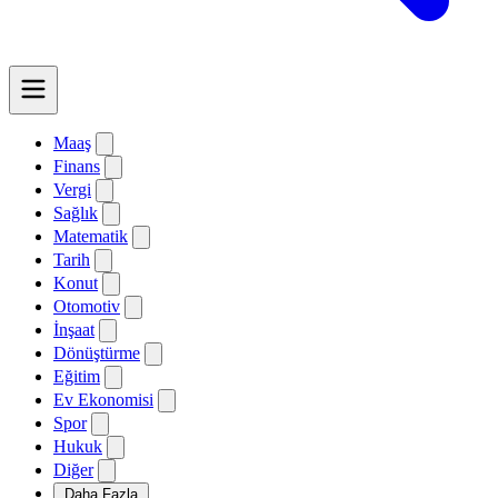
Maaş
Finans
Vergi
Sağlık
Matematik
Tarih
Konut
Otomotiv
İnşaat
Dönüştürme
Eğitim
Ev Ekonomisi
Spor
Hukuk
Diğer
Daha Fazla