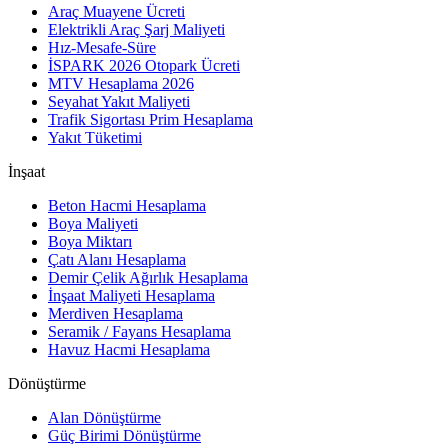
Araç Muayene Ücreti
Elektrikli Araç Şarj Maliyeti
Hız-Mesafe-Süre
İSPARK 2026 Otopark Ücreti
MTV Hesaplama 2026
Seyahat Yakıt Maliyeti
Trafik Sigortası Prim Hesaplama
Yakıt Tüketimi
İnşaat
Beton Hacmi Hesaplama
Boya Maliyeti
Boya Miktarı
Çatı Alanı Hesaplama
Demir Çelik Ağırlık Hesaplama
İnşaat Maliyeti Hesaplama
Merdiven Hesaplama
Seramik / Fayans Hesaplama
Havuz Hacmi Hesaplama
Dönüştürme
Alan Dönüştürme
Güç Birimi Dönüştürme