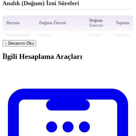
Analık (Doğum) İzni Süreleri
Doğum
Durum
Doğum Öncesi
Toplam
Sonrası
Tekil Gebelik
8 hafta
8 hafta
16 hafta
↓ Devamını Oku
Çoğul Gebelik
10 hafta
8 hafta
18 hafta
(ikiz+)
İlgili Hesaplama Araçları
Kalan süre doğum
Erken Doğum
-
16 hafta
sonrasına aktarılır
SGK Dogum Parasi ve Oranlar
Analık izninde SGK geçici iş göremezlik ödeneği ödenir:
Yatan tedavide: Günlük kazancın 1/2'si
Ayakta tedavide (doğum): Günlük kazancın 2/3'si
Ödeme süresi: 16 hafta (çoğul gebelikte 18 hafta)