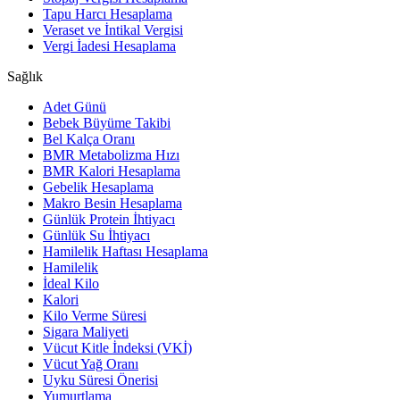
Tapu Harcı Hesaplama
Veraset ve İntikal Vergisi
Vergi İadesi Hesaplama
Sağlık
Adet Günü
Bebek Büyüme Takibi
Bel Kalça Oranı
BMR Metabolizma Hızı
BMR Kalori Hesaplama
Gebelik Hesaplama
Makro Besin Hesaplama
Günlük Protein İhtiyacı
Günlük Su İhtiyacı
Hamilelik Haftası Hesaplama
Hamilelik
İdeal Kilo
Kalori
Kilo Verme Süresi
Sigara Maliyeti
Vücut Kitle İndeksi (VKİ)
Vücut Yağ Oranı
Uyku Süresi Önerisi
Yumurtlama