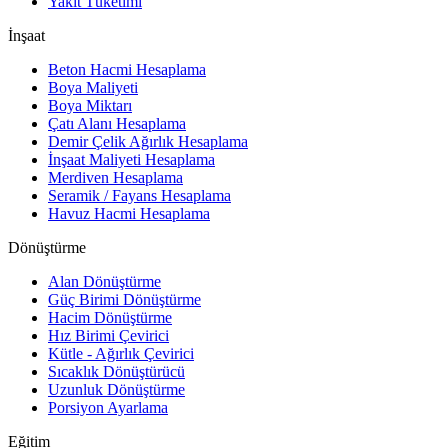
Yakıt Tüketimi
İnşaat
Beton Hacmi Hesaplama
Boya Maliyeti
Boya Miktarı
Çatı Alanı Hesaplama
Demir Çelik Ağırlık Hesaplama
İnşaat Maliyeti Hesaplama
Merdiven Hesaplama
Seramik / Fayans Hesaplama
Havuz Hacmi Hesaplama
Dönüştürme
Alan Dönüştürme
Güç Birimi Dönüştürme
Hacim Dönüştürme
Hız Birimi Çevirici
Kütle - Ağırlık Çevirici
Sıcaklık Dönüştürücü
Uzunluk Dönüştürme
Porsiyon Ayarlama
Eğitim