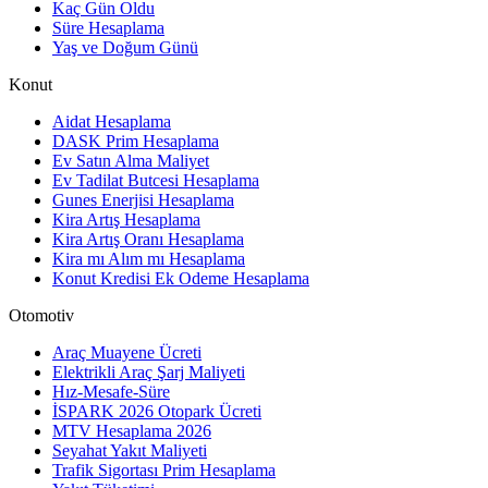
Kaç Gün Oldu
Süre Hesaplama
Yaş ve Doğum Günü
Konut
Aidat Hesaplama
DASK Prim Hesaplama
Ev Satın Alma Maliyet
Ev Tadilat Butcesi Hesaplama
Gunes Enerjisi Hesaplama
Kira Artış Hesaplama
Kira Artış Oranı Hesaplama
Kira mı Alım mı Hesaplama
Konut Kredisi Ek Odeme Hesaplama
Otomotiv
Araç Muayene Ücreti
Elektrikli Araç Şarj Maliyeti
Hız-Mesafe-Süre
İSPARK 2026 Otopark Ücreti
MTV Hesaplama 2026
Seyahat Yakıt Maliyeti
Trafik Sigortası Prim Hesaplama