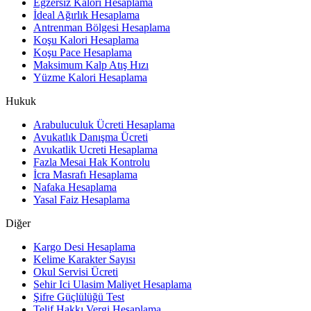
Egzersiz Kalori Hesaplama
İdeal Ağırlık Hesaplama
Antrenman Bölgesi Hesaplama
Koşu Kalori Hesaplama
Koşu Pace Hesaplama
Maksimum Kalp Atış Hızı
Yüzme Kalori Hesaplama
Hukuk
Arabuluculuk Ücreti Hesaplama
Avukatlık Danışma Ücreti
Avukatlik Ucreti Hesaplama
Fazla Mesai Hak Kontrolu
İcra Masrafı Hesaplama
Nafaka Hesaplama
Yasal Faiz Hesaplama
Diğer
Kargo Desi Hesaplama
Kelime Karakter Sayısı
Okul Servisi Ücreti
Sehir Ici Ulasim Maliyet Hesaplama
Şifre Güçlülüğü Test
Telif Hakkı Vergi Hesaplama