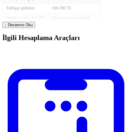
Tebligat giderleri
100-500 TL
Vekalet ucreti (AAÜT)
Alacaga gore kademeli
↓ Devamını Oku
Banka bloke ucreti
~200-500 TL
İlgili Hesaplama Araçları
Hesaplama Nasil Kullanilir?
Hesaplayicimizi kullanmak cok basittir. Ilgili alanlara gerekli
degerleri girin ve hesapla butonuna basin. Sonuclar aninda ekranda
gosterilir. Farkli senaryolari karsilastirmak icin degerleri degistirerek
yeniden hesaplayabilirsiniz.
Sikca Sorulan Sorular
Soru
Yanit
Standart formul ve 2025 mevzuatına gore
Sonuclar ne
hesaplanmaktadir. Bireysel durumlar farklilik