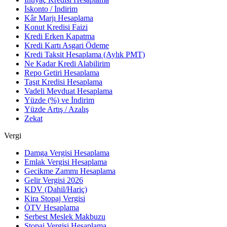
İskonto / İndirim
Kâr Marjı Hesaplama
Konut Kredisi Faizi
Kredi Erken Kapatma
Kredi Kartı Asgari Ödeme
Kredi Taksit Hesaplama (Aylık PMT)
Ne Kadar Kredi Alabilirim
Repo Getiri Hesaplama
Taşıt Kredisi Hesaplama
Vadeli Mevduat Hesaplama
Yüzde (%) ve İndirim
Yüzde Artış / Azalış
Zekat
Vergi
Damga Vergisi Hesaplama
Emlak Vergisi Hesaplama
Gecikme Zammı Hesaplama
Gelir Vergisi 2026
KDV (Dahil/Hariç)
Kira Stopaj Vergisi
ÖTV Hesaplama
Serbest Meslek Makbuzu
Stopaj Vergisi Hesaplama