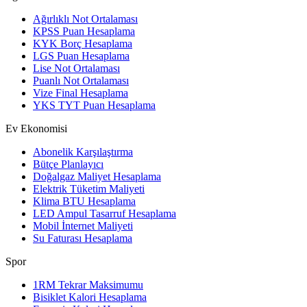
Ağırlıklı Not Ortalaması
KPSS Puan Hesaplama
KYK Borç Hesaplama
LGS Puan Hesaplama
Lise Not Ortalaması
Puanlı Not Ortalaması
Vize Final Hesaplama
YKS TYT Puan Hesaplama
Ev Ekonomisi
Abonelik Karşılaştırma
Bütçe Planlayıcı
Doğalgaz Maliyet Hesaplama
Elektrik Tüketim Maliyeti
Klima BTU Hesaplama
LED Ampul Tasarruf Hesaplama
Mobil İnternet Maliyeti
Su Faturası Hesaplama
Spor
1RM Tekrar Maksimumu
Bisiklet Kalori Hesaplama