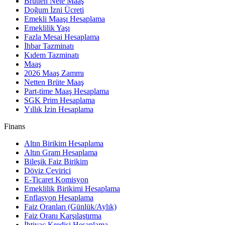
Brütten Nete Maaş
Doğum İzni Ücreti
Emekli Maaşı Hesaplama
Emeklilik Yaşı
Fazla Mesai Hesaplama
İhbar Tazminatı
Kıdem Tazminatı
Maaş
2026 Maaş Zammı
Netten Brüte Maaş
Part-time Maaş Hesaplama
SGK Prim Hesaplama
Yıllık İzin Hesaplama
Finans
Altın Birikim Hesaplama
Altın Gram Hesaplama
Bileşik Faiz Birikim
Döviz Çevirici
E-Ticaret Komisyon
Emeklilik Birikimi Hesaplama
Enflasyon Hesaplama
Faiz Oranları (Günlük/Aylık)
Faiz Oranı Karşılaştırma
İhtiyaç Kredisi Hesaplama