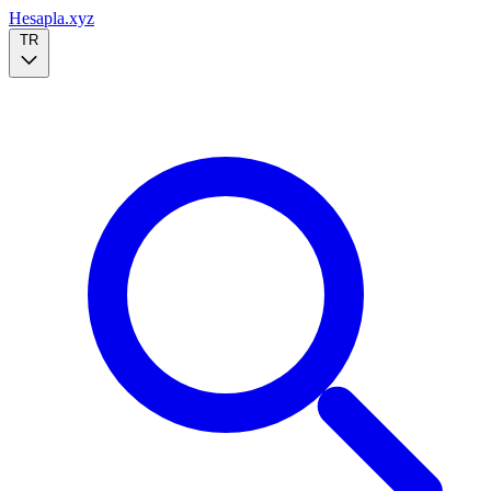
Hesapla.xyz
TR