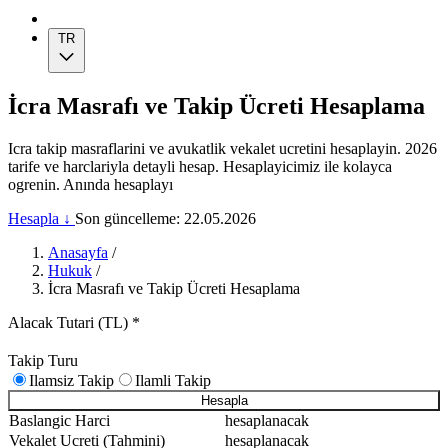
TR
İcra Masrafı ve Takip Ücreti Hesaplama
Icra takip masraflarini ve avukatlik vekalet ucretini hesaplayin. 2026
tarife ve harclariyla detayli hesap. Hesaplayicimiz ile kolayca
ogrenin. Anında hesaplayı
Hesapla ↓
Son güncelleme: 22.05.2026
Anasayfa
/
Hukuk
/
İcra Masrafı ve Takip Ücreti Hesaplama
Alacak Tutari (TL)
*
Takip Turu
Ilamsiz Takip
Ilamli Takip
Hesapla
Baslangic Harci
hesaplanacak
Vekalet Ucreti (Tahmini)
hesaplanacak