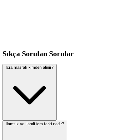
Hesaplayicimiz ile kolayca ogrenin.
Sıkça Sorulan Sorular
Icra masrafi kimden alinir?
Ilamsiz ve ilamli icra farki nedir?