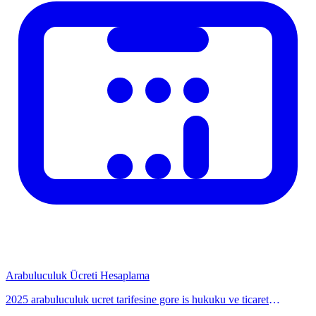
kararlari icin mutlaka yetkili uzmanlardan destek alinmasi tavsiye
edilir. Hesaplama sonuclari resmi belge niteligi tasimaz. Mevzuat
degisiklikleri hesaplama sonuclari etkileyebilir; en guncel bilgi icin
ilgili kurumun resmi internet sitesini ziyaret ediniz. Hesaplayicimiz
duzenli olarak guncellenmektedir.
Ilgili Konular
Benzeri finansal ve pratik hesaplamalar icin sitemizdeki diger
araclara da goz atiniz. Kategori sayfalarinda ilgili tum
hesaplamacilarimizi bulabilirsiniz. Onerileriniz ve geri bildirimleriniz
icin iletisim formunu kullanabilirsiniz. Hesaplama araclarimiz
Turkiye mevzuatına uygun olarak hazirlaniyor ve duzenli
guncelleniyor.
Arabuluculuk Ücreti Hesaplama
2025 arabuluculuk ucret tarifesine gore is hukuku ve ticaret
uyusmazliklari icin arabuluculuk masrafini hesaplayin.