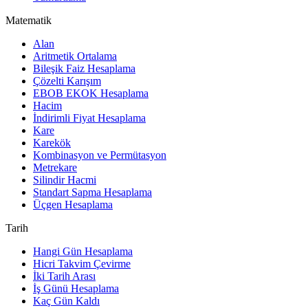
Matematik
Alan
Aritmetik Ortalama
Bileşik Faiz Hesaplama
Çözelti Karışım
EBOB EKOK Hesaplama
Hacim
İndirimli Fiyat Hesaplama
Kare
Karekök
Kombinasyon ve Permütasyon
Metrekare
Silindir Hacmi
Standart Sapma Hesaplama
Üçgen Hesaplama
Tarih
Hangi Gün Hesaplama
Hicri Takvim Çevirme
İki Tarih Arası
İş Günü Hesaplama
Kaç Gün Kaldı