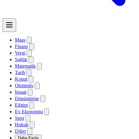
Maaş
Finans
Vergi
Sağlık
Matematik
Tarih
Konut
Otomotiv
İnşaat
Dönüştürme
Eğitim
Ev Ekonomisi
Spor
Hukuk
Diğer
Daha Fazla