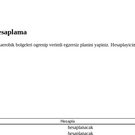
esaplama
erobik bolgeleri ogrenip verimli egzersiz planini yapiniz. Hesaplayici
Hesapla
hesaplanacak
hesaplanacak