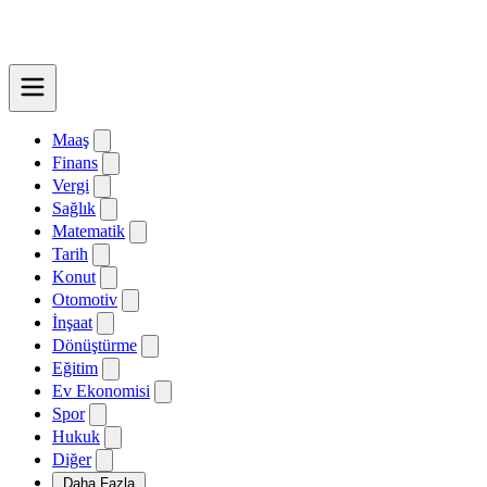
Maaş
Finans
Vergi
Sağlık
Matematik
Tarih
Konut
Otomotiv
İnşaat
Dönüştürme
Eğitim
Ev Ekonomisi
Spor
Hukuk
Diğer
Daha Fazla