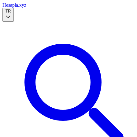
Hesapla.xyz
TR