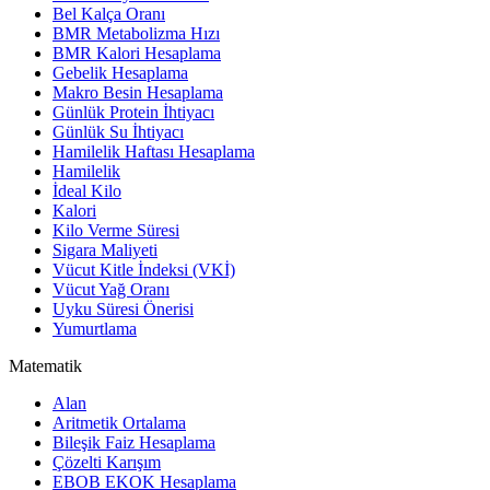
Bel Kalça Oranı
BMR Metabolizma Hızı
BMR Kalori Hesaplama
Gebelik Hesaplama
Makro Besin Hesaplama
Günlük Protein İhtiyacı
Günlük Su İhtiyacı
Hamilelik Haftası Hesaplama
Hamilelik
İdeal Kilo
Kalori
Kilo Verme Süresi
Sigara Maliyeti
Vücut Kitle İndeksi (VKİ)
Vücut Yağ Oranı
Uyku Süresi Önerisi
Yumurtlama
Matematik
Alan
Aritmetik Ortalama
Bileşik Faiz Hesaplama
Çözelti Karışım
EBOB EKOK Hesaplama