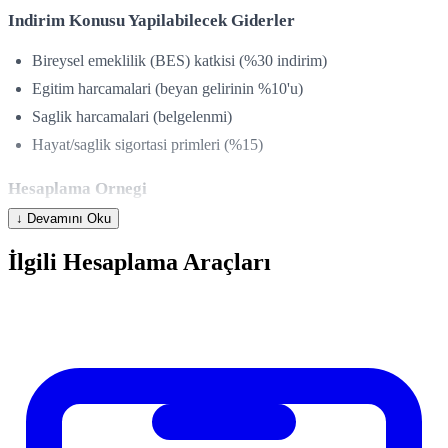
Indirim Konusu Yapilabilecek Giderler
Bireysel emeklilik (BES) katkisi (%30 indirim)
Egitim harcamalari (beyan gelirinin %10'u)
Saglik harcamalari (belgelenmi)
Hayat/saglik sigortasi primleri (%15)
Hesaplama Ornegi
↓ Devamını Oku
Durum
Stopaj
Hesaplanan Vergi
Iade
İlgili Hesaplama Araçları
Ornek
15.000 TL
12.000 TL
3.000 TL
Hesaplama Nasil Kullanilir?
Hesaplayicimizi kullanmak cok basittir. Ilgili alanlara gerekli
degerleri girin ve hesapla butonuna basin. Sonuclar aninda ekranda
gosterilir. Farkli senaryolari karsilastirmak icin degerleri degistirerek