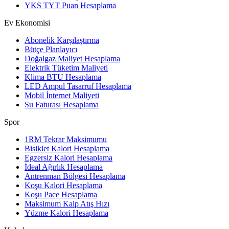
YKS TYT Puan Hesaplama
Ev Ekonomisi
Abonelik Karşılaştırma
Bütçe Planlayıcı
Doğalgaz Maliyet Hesaplama
Elektrik Tüketim Maliyeti
Klima BTU Hesaplama
LED Ampul Tasarruf Hesaplama
Mobil İnternet Maliyeti
Su Faturası Hesaplama
Spor
1RM Tekrar Maksimumu
Bisiklet Kalori Hesaplama
Egzersiz Kalori Hesaplama
İdeal Ağırlık Hesaplama
Antrenman Bölgesi Hesaplama
Koşu Kalori Hesaplama
Koşu Pace Hesaplama
Maksimum Kalp Atış Hızı
Yüzme Kalori Hesaplama