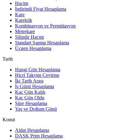
Hacim
İndirimli Fiyat Hesaplama
Kare
Karekök
Kombinasyon ve Permütasyon
Metrekare
Silindir Hacmi
Standart Sapma Hesaplama
Üçgen Hesaplama
Tarih
Hangi Gün Hesaplama
Hicri Takvim Çevirme
İki Tarih Arası
İş Günü Hesaplama
Kaç Gün Kaldı
Kaç Gün Oldu
Süre Hesaplama
Yaş ve Doğum Günü
Konut
Aidat Hesaplama
DASK Prim Hesaplama