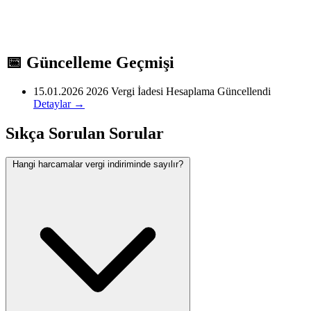
Bu hesaplayici yalnizca bilgi amaclidir. Hukuki, finansal veya saglik
kararlari icin mutlaka yetkili uzmanlardan destek alinmasi tavsiye
edilir. Hesaplama sonuclari resmi belge niteligi tasimaz. Mevzuat
📅 Güncelleme Geçmişi
degisiklikleri hesaplama sonuclari etkileyebilir; en guncel bilgi icin
15.01.2026
2026 Vergi İadesi Hesaplama Güncellendi
ilgili kurumun resmi internet sitesini ziyaret ediniz. Hesaplayicimiz
Detaylar →
duzenli olarak guncellenmektedir.
Sıkça Sorulan Sorular
Ilgili Konular
Hangi harcamalar vergi indiriminde sayılır?
Benzeri finansal ve pratik hesaplamalar icin sitemizdeki diger
araclara da goz atiniz. Kategori sayfalarinda ilgili tum
hesaplamacilarimizi bulabilirsiniz. Onerileriniz ve geri bildirimleriniz
icin iletisim formunu kullanabilirsiniz. Hesaplama araclarimiz
Turkiye mevzuatına uygun olarak hazirlaniyor ve duzenli
guncelleniyor.