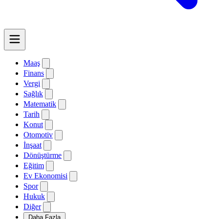
Maaş
Finans
Vergi
Sağlık
Matematik
Tarih
Konut
Otomotiv
İnşaat
Dönüştürme
Eğitim
Ev Ekonomisi
Spor
Hukuk
Diğer
Daha Fazla