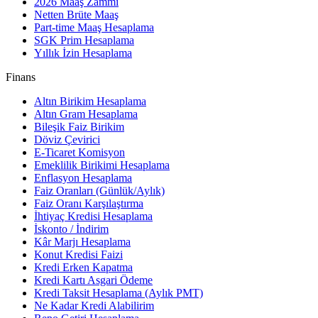
2026 Maaş Zammı
Netten Brüte Maaş
Part-time Maaş Hesaplama
SGK Prim Hesaplama
Yıllık İzin Hesaplama
Finans
Altın Birikim Hesaplama
Altın Gram Hesaplama
Bileşik Faiz Birikim
Döviz Çevirici
E-Ticaret Komisyon
Emeklilik Birikimi Hesaplama
Enflasyon Hesaplama
Faiz Oranları (Günlük/Aylık)
Faiz Oranı Karşılaştırma
İhtiyaç Kredisi Hesaplama
İskonto / İndirim
Kâr Marjı Hesaplama
Konut Kredisi Faizi
Kredi Erken Kapatma
Kredi Kartı Asgari Ödeme
Kredi Taksit Hesaplama (Aylık PMT)
Ne Kadar Kredi Alabilirim