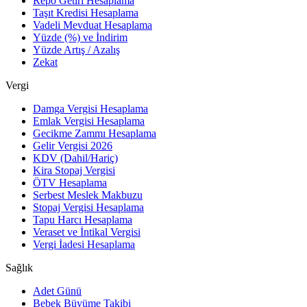
Repo Getiri Hesaplama
Taşıt Kredisi Hesaplama
Vadeli Mevduat Hesaplama
Yüzde (%) ve İndirim
Yüzde Artış / Azalış
Zekat
Vergi
Damga Vergisi Hesaplama
Emlak Vergisi Hesaplama
Gecikme Zammı Hesaplama
Gelir Vergisi 2026
KDV (Dahil/Hariç)
Kira Stopaj Vergisi
ÖTV Hesaplama
Serbest Meslek Makbuzu
Stopaj Vergisi Hesaplama
Tapu Harcı Hesaplama
Veraset ve İntikal Vergisi
Vergi İadesi Hesaplama
Sağlık
Adet Günü
Bebek Büyüme Takibi