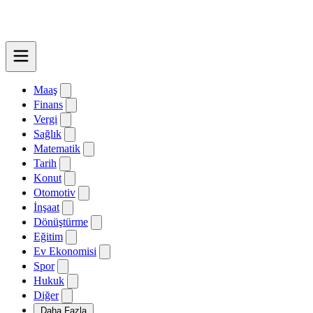
Maaş
Finans
Vergi
Sağlık
Matematik
Tarih
Konut
Otomotiv
İnşaat
Dönüştürme
Eğitim
Ev Ekonomisi
Spor
Hukuk
Diğer
Daha Fazla