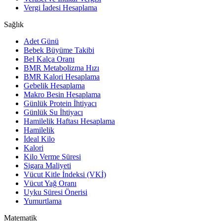
Vergi İadesi Hesaplama
Sağlık
Adet Günü
Bebek Büyüme Takibi
Bel Kalça Oranı
BMR Metabolizma Hızı
BMR Kalori Hesaplama
Gebelik Hesaplama
Makro Besin Hesaplama
Günlük Protein İhtiyacı
Günlük Su İhtiyacı
Hamilelik Haftası Hesaplama
Hamilelik
İdeal Kilo
Kalori
Kilo Verme Süresi
Sigara Maliyeti
Vücut Kitle İndeksi (VKİ)
Vücut Yağ Oranı
Uyku Süresi Önerisi
Yumurtlama
Matematik