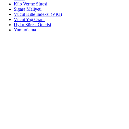
Kilo Verme Süresi
Sigara Maliyeti
Vücut Kitle İndeksi (VKİ)
Vücut Yağ Oranı
Uyku Süresi Önerisi
Yumurtlama