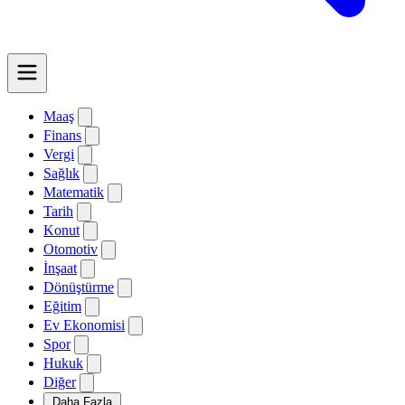
Maaş
Finans
Vergi
Sağlık
Matematik
Tarih
Konut
Otomotiv
İnşaat
Dönüştürme
Eğitim
Ev Ekonomisi
Spor
Hukuk
Diğer
Daha Fazla