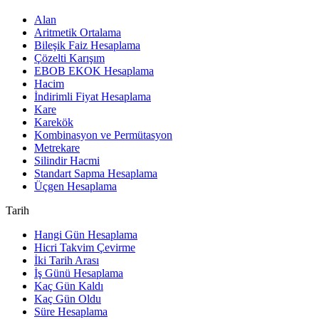
Alan
Aritmetik Ortalama
Bileşik Faiz Hesaplama
Çözelti Karışım
EBOB EKOK Hesaplama
Hacim
İndirimli Fiyat Hesaplama
Kare
Karekök
Kombinasyon ve Permütasyon
Metrekare
Silindir Hacmi
Standart Sapma Hesaplama
Üçgen Hesaplama
Tarih
Hangi Gün Hesaplama
Hicri Takvim Çevirme
İki Tarih Arası
İş Günü Hesaplama
Kaç Gün Kaldı
Kaç Gün Oldu
Süre Hesaplama