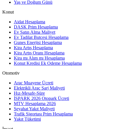
Yaş ve Doğum Günü
Konut
Aidat Hesaplama
DASK Prim Hesaplama
Ev Satın Alma Maliyet
Ev Tadilat Butcesi Hesaplama
Gunes Enerjisi Hesaplama
Kira Artış Hesaplama
Kira Artış Oranı Hesaplama
Kira mı Alım mı Hesaplama
Konut Kredisi Ek Odeme Hesaplama
Otomotiv
Araç Muayene Ücreti
Elektrikli Araç Şarj Maliyeti
Hız-Mesafe-Süre
İSPARK 2026 Otopark Ücreti
MTV Hesaplama 2026
Seyahat Yakıt Maliyeti
Trafik Sigortası Prim Hesaplama
Yakıt Tüketimi
İnşaat