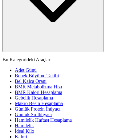
Bu Kategorideki Araçlar
Adet Günü
Bebek Büyüme Takibi
Bel Kalça Oranı
BMR Metabolizma Hızı
BMR Kalori Hesaplama
Gebelik Hesaplama
Makro Besin Hesaplama
Günlük Protein İhtiyacı
Günlük Su İhtiyacı
Hamilelik Haftası Hesaplama
Hamilelik
İdeal Kilo
Kalori