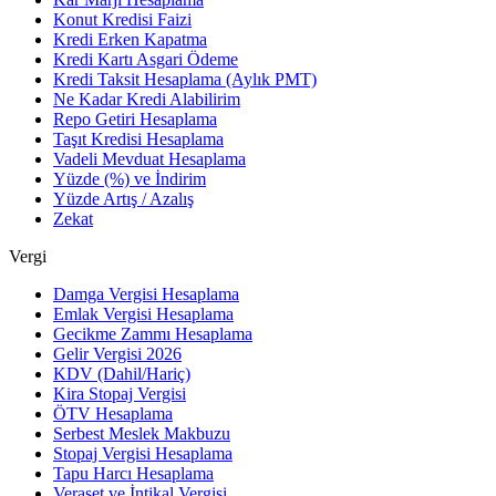
Konut Kredisi Faizi
Kredi Erken Kapatma
Kredi Kartı Asgari Ödeme
Kredi Taksit Hesaplama (Aylık PMT)
Ne Kadar Kredi Alabilirim
Repo Getiri Hesaplama
Taşıt Kredisi Hesaplama
Vadeli Mevduat Hesaplama
Yüzde (%) ve İndirim
Yüzde Artış / Azalış
Zekat
Vergi
Damga Vergisi Hesaplama
Emlak Vergisi Hesaplama
Gecikme Zammı Hesaplama
Gelir Vergisi 2026
KDV (Dahil/Hariç)
Kira Stopaj Vergisi
ÖTV Hesaplama
Serbest Meslek Makbuzu
Stopaj Vergisi Hesaplama
Tapu Harcı Hesaplama
Veraset ve İntikal Vergisi