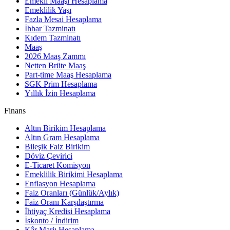
Emekli Maaşı Hesaplama
Emeklilik Yaşı
Fazla Mesai Hesaplama
İhbar Tazminatı
Kıdem Tazminatı
Maaş
2026 Maaş Zammı
Netten Brüte Maaş
Part-time Maaş Hesaplama
SGK Prim Hesaplama
Yıllık İzin Hesaplama
Finans
Altın Birikim Hesaplama
Altın Gram Hesaplama
Bileşik Faiz Birikim
Döviz Çevirici
E-Ticaret Komisyon
Emeklilik Birikimi Hesaplama
Enflasyon Hesaplama
Faiz Oranları (Günlük/Aylık)
Faiz Oranı Karşılaştırma
İhtiyaç Kredisi Hesaplama
İskonto / İndirim
Kâr Marjı Hesaplama