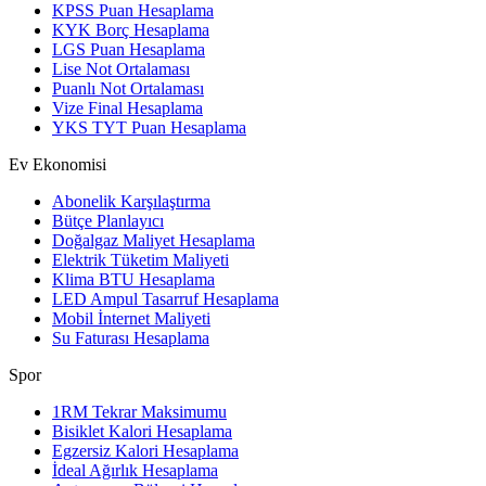
KPSS Puan Hesaplama
KYK Borç Hesaplama
LGS Puan Hesaplama
Lise Not Ortalaması
Puanlı Not Ortalaması
Vize Final Hesaplama
YKS TYT Puan Hesaplama
Ev Ekonomisi
Abonelik Karşılaştırma
Bütçe Planlayıcı
Doğalgaz Maliyet Hesaplama
Elektrik Tüketim Maliyeti
Klima BTU Hesaplama
LED Ampul Tasarruf Hesaplama
Mobil İnternet Maliyeti
Su Faturası Hesaplama
Spor
1RM Tekrar Maksimumu
Bisiklet Kalori Hesaplama
Egzersiz Kalori Hesaplama
İdeal Ağırlık Hesaplama