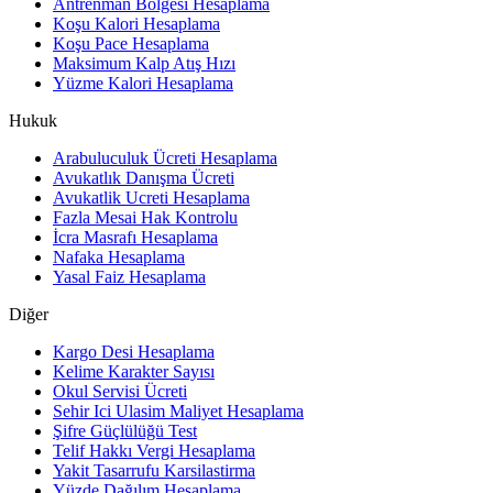
Antrenman Bölgesi Hesaplama
Koşu Kalori Hesaplama
Koşu Pace Hesaplama
Maksimum Kalp Atış Hızı
Yüzme Kalori Hesaplama
Hukuk
Arabuluculuk Ücreti Hesaplama
Avukatlık Danışma Ücreti
Avukatlik Ucreti Hesaplama
Fazla Mesai Hak Kontrolu
İcra Masrafı Hesaplama
Nafaka Hesaplama
Yasal Faiz Hesaplama
Diğer
Kargo Desi Hesaplama
Kelime Karakter Sayısı
Okul Servisi Ücreti
Sehir Ici Ulasim Maliyet Hesaplama
Şifre Güçlülüğü Test
Telif Hakkı Vergi Hesaplama
Yakit Tasarrufu Karsilastirma
Yüzde Dağılım Hesaplama