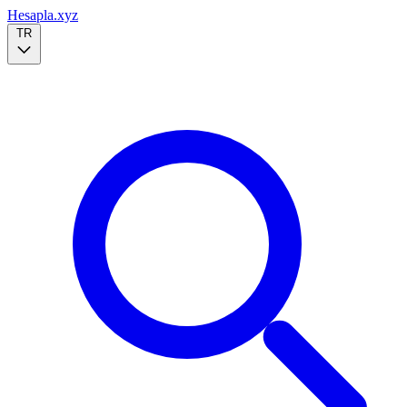
Hesapla.xyz
TR