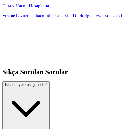
guncelleniyor.
Havuz Hacmi Hesaplama
Yuzme havuzu su hacmini hesaplayin. Dikdortgen, oval ve L-sekilli
havuzlar desteklenir. Kimyasal miktar rehberi. Hesaplayicimiz ile
kolayca ogrenin. Anında hesa
Sıkça Sorulan Sorular
Ideal rit yuksekligi nedir?