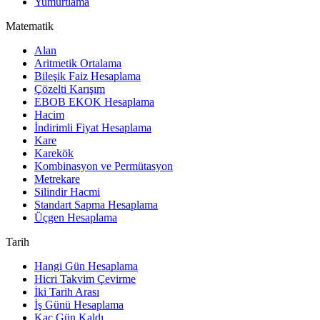
Yumurtlama
Matematik
Alan
Aritmetik Ortalama
Bileşik Faiz Hesaplama
Çözelti Karışım
EBOB EKOK Hesaplama
Hacim
İndirimli Fiyat Hesaplama
Kare
Karekök
Kombinasyon ve Permütasyon
Metrekare
Silindir Hacmi
Standart Sapma Hesaplama
Üçgen Hesaplama
Tarih
Hangi Gün Hesaplama
Hicri Takvim Çevirme
İki Tarih Arası
İş Günü Hesaplama
Kaç Gün Kaldı