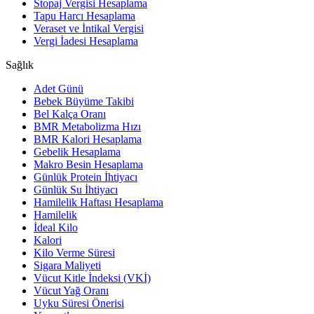
Stopaj Vergisi Hesaplama
Tapu Harcı Hesaplama
Veraset ve İntikal Vergisi
Vergi İadesi Hesaplama
Sağlık
Adet Günü
Bebek Büyüme Takibi
Bel Kalça Oranı
BMR Metabolizma Hızı
BMR Kalori Hesaplama
Gebelik Hesaplama
Makro Besin Hesaplama
Günlük Protein İhtiyacı
Günlük Su İhtiyacı
Hamilelik Haftası Hesaplama
Hamilelik
İdeal Kilo
Kalori
Kilo Verme Süresi
Sigara Maliyeti
Vücut Kitle İndeksi (VKİ)
Vücut Yağ Oranı
Uyku Süresi Önerisi