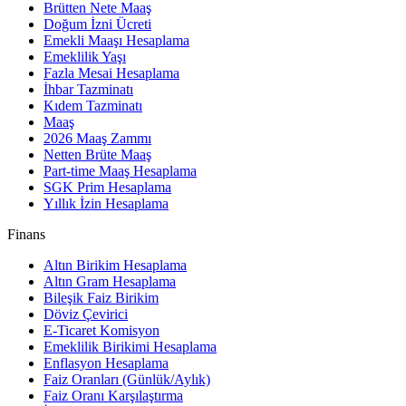
Brütten Nete Maaş
Doğum İzni Ücreti
Emekli Maaşı Hesaplama
Emeklilik Yaşı
Fazla Mesai Hesaplama
İhbar Tazminatı
Kıdem Tazminatı
Maaş
2026 Maaş Zammı
Netten Brüte Maaş
Part-time Maaş Hesaplama
SGK Prim Hesaplama
Yıllık İzin Hesaplama
Finans
Altın Birikim Hesaplama
Altın Gram Hesaplama
Bileşik Faiz Birikim
Döviz Çevirici
E-Ticaret Komisyon
Emeklilik Birikimi Hesaplama
Enflasyon Hesaplama
Faiz Oranları (Günlük/Aylık)
Faiz Oranı Karşılaştırma