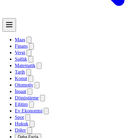
Maaş
Finans
Vergi
Sağlık
Matematik
Tarih
Konut
Otomotiv
İnşaat
Dönüştürme
Eğitim
Ev Ekonomisi
Spor
Hukuk
Diğer
Daha Fazla