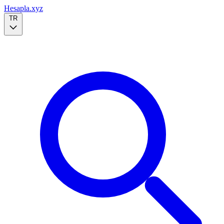
Hesapla.xyz
TR