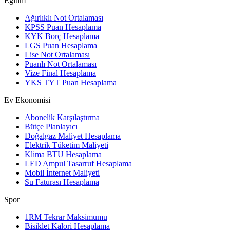
Eğitim
Ağırlıklı Not Ortalaması
KPSS Puan Hesaplama
KYK Borç Hesaplama
LGS Puan Hesaplama
Lise Not Ortalaması
Puanlı Not Ortalaması
Vize Final Hesaplama
YKS TYT Puan Hesaplama
Ev Ekonomisi
Abonelik Karşılaştırma
Bütçe Planlayıcı
Doğalgaz Maliyet Hesaplama
Elektrik Tüketim Maliyeti
Klima BTU Hesaplama
LED Ampul Tasarruf Hesaplama
Mobil İnternet Maliyeti
Su Faturası Hesaplama
Spor
1RM Tekrar Maksimumu
Bisiklet Kalori Hesaplama