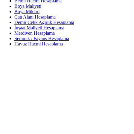
Beton Hacmi Hesaplama
Boya Maliyeti
Boya Miktarı
Çatı Alanı Hesaplama
Demir Çelik Ağırlık Hesaplama
İnşaat Maliyeti Hesaplama
Merdiven Hesaplama
Seramik / Fayans Hesaplama
Havuz Hacmi Hesaplama