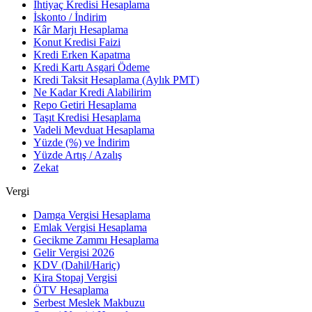
İhtiyaç Kredisi Hesaplama
İskonto / İndirim
Kâr Marjı Hesaplama
Konut Kredisi Faizi
Kredi Erken Kapatma
Kredi Kartı Asgari Ödeme
Kredi Taksit Hesaplama (Aylık PMT)
Ne Kadar Kredi Alabilirim
Repo Getiri Hesaplama
Taşıt Kredisi Hesaplama
Vadeli Mevduat Hesaplama
Yüzde (%) ve İndirim
Yüzde Artış / Azalış
Zekat
Vergi
Damga Vergisi Hesaplama
Emlak Vergisi Hesaplama
Gecikme Zammı Hesaplama
Gelir Vergisi 2026
KDV (Dahil/Hariç)
Kira Stopaj Vergisi
ÖTV Hesaplama
Serbest Meslek Makbuzu