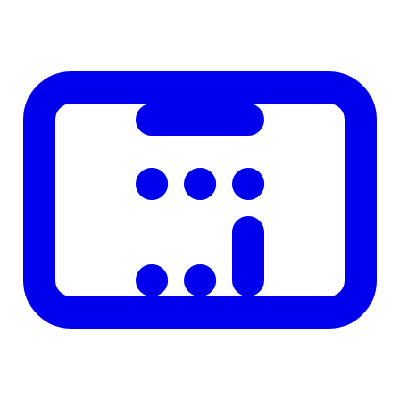
hesaplayin. Fire payi otomatik eklenir. Hesaplayicimiz ile kolayca
ogrenin. Anında hesaplayın ve son
Onemli Notlar
Bu hesaplayici yalnizca bilgi amaclidir. Hukuki, finansal veya saglik
kararlari icin mutlaka yetkili uzmanlardan destek alinmasi tavsiye
edilir. Hesaplama sonuclari resmi belge niteligi tasimaz. Mevzuat
degisiklikleri hesaplama sonuclari etkileyebilir; en guncel bilgi icin
ilgili kurumun resmi internet sitesini ziyaret ediniz. Hesaplayicimiz
duzenli olarak guncellenmektedir.
Ilgili Konular
Benzeri finansal ve pratik hesaplamalar icin sitemizdeki diger
araclara da goz atiniz. Kategori sayfalarinda ilgili tum
hesaplamacilarimizi bulabilirsiniz. Onerileriniz ve geri bildirimleriniz
icin iletisim formunu kullanabilirsiniz. Hesaplama araclarimiz
Turkiye mevzuatına uygun olarak hazirlaniyor ve duzenli