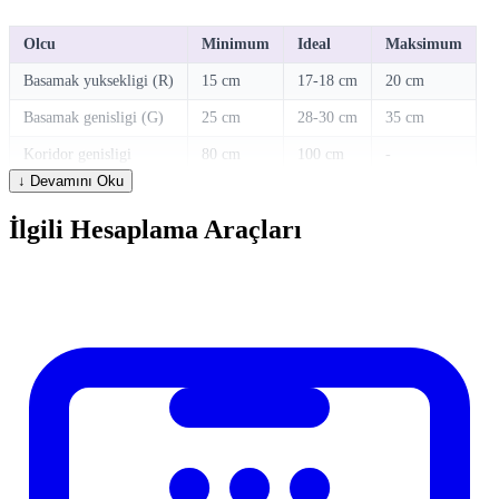
Olcu
Minimum
Ideal
Maksimum
Basamak yuksekligi (R)
15 cm
17-18 cm
20 cm
Basamak genisligi (G)
25 cm
28-30 cm
35 cm
Koridor genisligi
80 cm
100 cm
-
↓ Devamını Oku
Basamak sayisi = Kat yuksekligi / Basamak yuksekligi
İlgili Hesaplama Araçları
Hesaplama Nasil Kullanilir?
Hesaplayicimizi kullanmak cok basittir. Ilgili alanlara gerekli
degerleri girin ve hesapla butonuna basin. Sonuclar aninda ekranda
gosterilir. Farkli senaryolari karsilastirmak icin degerleri degistirerek
yeniden hesaplayabilirsiniz.
Sikca Sorulan Sorular