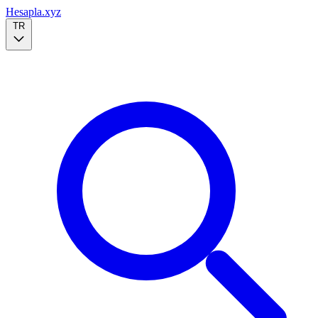
Hesapla.xyz
TR