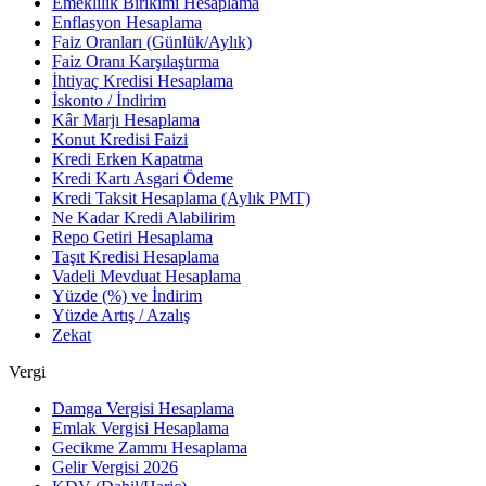
Emeklilik Birikimi Hesaplama
Enflasyon Hesaplama
Faiz Oranları (Günlük/Aylık)
Faiz Oranı Karşılaştırma
İhtiyaç Kredisi Hesaplama
İskonto / İndirim
Kâr Marjı Hesaplama
Konut Kredisi Faizi
Kredi Erken Kapatma
Kredi Kartı Asgari Ödeme
Kredi Taksit Hesaplama (Aylık PMT)
Ne Kadar Kredi Alabilirim
Repo Getiri Hesaplama
Taşıt Kredisi Hesaplama
Vadeli Mevduat Hesaplama
Yüzde (%) ve İndirim
Yüzde Artış / Azalış
Zekat
Vergi
Damga Vergisi Hesaplama
Emlak Vergisi Hesaplama
Gecikme Zammı Hesaplama
Gelir Vergisi 2026