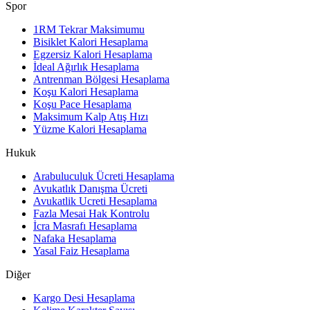
Spor
1RM Tekrar Maksimumu
Bisiklet Kalori Hesaplama
Egzersiz Kalori Hesaplama
İdeal Ağırlık Hesaplama
Antrenman Bölgesi Hesaplama
Koşu Kalori Hesaplama
Koşu Pace Hesaplama
Maksimum Kalp Atış Hızı
Yüzme Kalori Hesaplama
Hukuk
Arabuluculuk Ücreti Hesaplama
Avukatlık Danışma Ücreti
Avukatlik Ucreti Hesaplama
Fazla Mesai Hak Kontrolu
İcra Masrafı Hesaplama
Nafaka Hesaplama
Yasal Faiz Hesaplama
Diğer
Kargo Desi Hesaplama