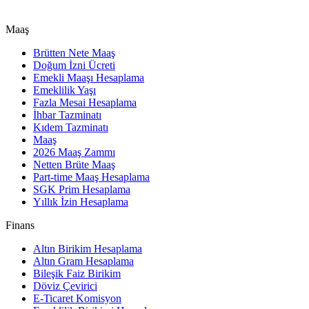
Maaş
Brütten Nete Maaş
Doğum İzni Ücreti
Emekli Maaşı Hesaplama
Emeklilik Yaşı
Fazla Mesai Hesaplama
İhbar Tazminatı
Kıdem Tazminatı
Maaş
2026 Maaş Zammı
Netten Brüte Maaş
Part-time Maaş Hesaplama
SGK Prim Hesaplama
Yıllık İzin Hesaplama
Finans
Altın Birikim Hesaplama
Altın Gram Hesaplama
Bileşik Faiz Birikim
Döviz Çevirici
E-Ticaret Komisyon