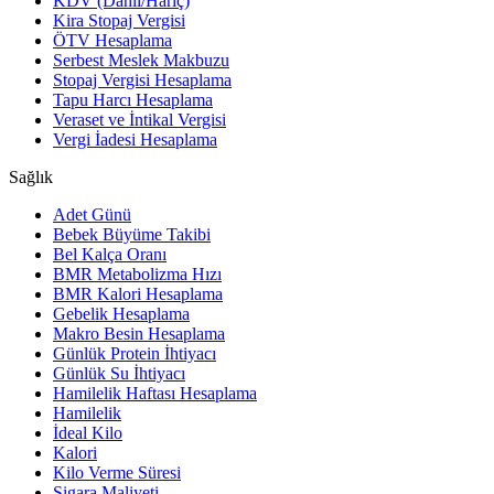
KDV (Dahil/Hariç)
Kira Stopaj Vergisi
ÖTV Hesaplama
Serbest Meslek Makbuzu
Stopaj Vergisi Hesaplama
Tapu Harcı Hesaplama
Veraset ve İntikal Vergisi
Vergi İadesi Hesaplama
Sağlık
Adet Günü
Bebek Büyüme Takibi
Bel Kalça Oranı
BMR Metabolizma Hızı
BMR Kalori Hesaplama
Gebelik Hesaplama
Makro Besin Hesaplama
Günlük Protein İhtiyacı
Günlük Su İhtiyacı
Hamilelik Haftası Hesaplama
Hamilelik
İdeal Kilo
Kalori
Kilo Verme Süresi
Sigara Maliyeti