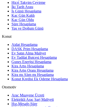
Hicri Takvim Çevirme
İki Tarih Arası
İş Günü Hesaplama
Kaç Gün Kaldı
Kaç Gün Oldu
Süre Hesaplama
Yaş ve Doğum Günü
Konut
Aidat Hesaplama
DASK Prim Hesaplama
Ev Satın Alma Maliyet
Ev Tadilat Butcesi Hesaplama
Gunes Enerjisi Hesaplama
Kira Artış Hesaplama
Kira Artış Oranı Hesaplama
Kira mı Alım mı Hesaplama
Konut Kredisi Ek Odeme Hesaplama
Otomotiv
Araç Muayene Ücreti
Elektrikli Araç Şarj Maliyeti
Hız-Mesafe-Süre