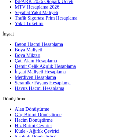
İSPARK 2026 Otopark Ücreti
MTV Hesaplama 2026
Seyahat Yakıt Maliyeti
Trafik Sigortası Prim Hesaplama
Yakıt Tüketimi
İnşaat
Beton Hacmi Hesaplama
Boya Maliyeti
Boya Miktarı
Çatı Alanı Hesaplama
Demir Çelik Ağırlık Hesaplama
İnşaat Maliyeti Hesaplama
Merdiven Hesaplama
Seramik / Fayans Hesaplama
Havuz Hacmi Hesaplama
Dönüştürme
Alan Dönüştürme
Güç Birimi Dönüştürme
Hacim Dönüştürme
Hız Birimi Çevirici
Kütle - Ağırlık Çevirici
Sıcaklık Dönüştürücü