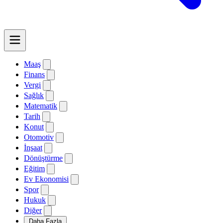
Maaş
Finans
Vergi
Sağlık
Matematik
Tarih
Konut
Otomotiv
İnşaat
Dönüştürme
Eğitim
Ev Ekonomisi
Spor
Hukuk
Diğer
Daha Fazla