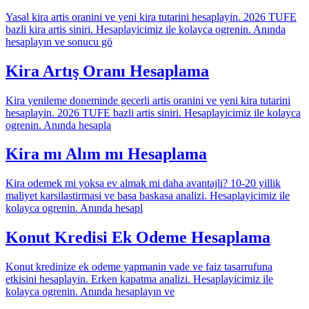
Yasal kira artis oranini ve yeni kira tutarini hesaplayin. 2026 TUFE
bazli kira artis siniri. Hesaplayicimiz ile kolayca ogrenin. Anında
hesaplayın ve sonucu gö
Kira Artış Oranı Hesaplama
Kira yenileme doneminde gecerli artis oranini ve yeni kira tutarini
hesaplayin. 2026 TUFE bazli artis siniri. Hesaplayicimiz ile kolayca
ogrenin. Anında hesapla
Kira mı Alım mı Hesaplama
Kira odemek mi yoksa ev almak mi daha avantajli? 10-20 yillik
maliyet karsilastirmasi ve basa baskasa analizi. Hesaplayicimiz ile
kolayca ogrenin. Anında hesapl
Konut Kredisi Ek Odeme Hesaplama
Konut kredinize ek odeme yapmanin vade ve faiz tasarrufuna
etkisini hesaplayin. Erken kapatma analizi. Hesaplayicimiz ile
kolayca ogrenin. Anında hesaplayın ve