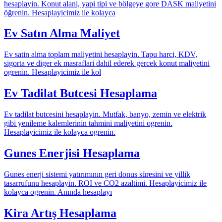
hesaplayin. Konut alani, yapi tipi ve bölgeye gore DASK maliyetini
öğrenin. Hesaplayicimiz ile kolayca
Ev Satın Alma Maliyet
Ev satin alma toplam maliyetini hesaplayin. Tapu harci, KDV,
sigorta ve diger ek masraflari dahil ederek gercek konut maliyetini
ogrenin. Hesaplayicimiz ile kol
Ev Tadilat Butcesi Hesaplama
Ev tadilat butcesini hesaplayin. Mutfak, banyo, zemin ve elektrik
gibi yenileme kalemlerinin tahmini maliyetini ogrenin.
Hesaplayicimiz ile kolayca ogrenin.
Gunes Enerjisi Hesaplama
Gunes enerji sistemi yatırımının geri donus süresini ve yillik
tasarrufunu hesaplayin. ROI ve CO2 azaltimi. Hesaplayicimiz ile
kolayca ogrenin. Anında hesaplayı
Kira Artış Hesaplama