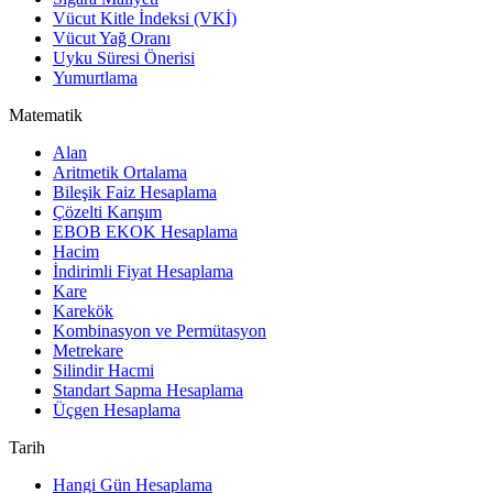
Vücut Kitle İndeksi (VKİ)
Vücut Yağ Oranı
Uyku Süresi Önerisi
Yumurtlama
Matematik
Alan
Aritmetik Ortalama
Bileşik Faiz Hesaplama
Çözelti Karışım
EBOB EKOK Hesaplama
Hacim
İndirimli Fiyat Hesaplama
Kare
Karekök
Kombinasyon ve Permütasyon
Metrekare
Silindir Hacmi
Standart Sapma Hesaplama
Üçgen Hesaplama
Tarih
Hangi Gün Hesaplama