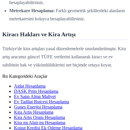
hesaplayabilirsiniz.
Metrekare Hesaplama:
Farklı geometrik şekillerdeki alanların
metrekaresini kolayca hesaplayabilirsiniz.
Kiracı Hakları ve Kira Artışı
Türkiye'de kira artışları yasal düzenlemelerle sınırlandırılmıştır. Kira
artış aracımız güncel TÜFE verilerini kullanarak kiracı ve ev
sahibinin hak ve yükümlülüklerini net biçimde ortaya koyar.
Bu Kategorideki Araçlar
Aidat Hesaplama
DASK Prim Hesaplama
Ev Satın Alma Maliyet
Ev Tadilat Butcesi Hesaplama
Gunes Enerjisi Hesaplama
Kira Artış Hesaplama
Kira Artış Oranı Hesaplama
Kira mı Alım mı Hesaplama
Konut Kredisi Ek Odeme Hesaplama