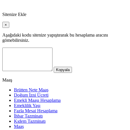
Sitenize Ekle
×
Aşağıdaki kodu sitenize yapıştırarak bu hesaplama aracını
gömebilirsiniz.
Kopyala
Maaş
Brütten Nete Maaş
Doğum İzni Ücreti
Emekli Maaşı Hesaplama
Emeklilik Yaşı
Fazla Mesai Hesaplama
İhbar Tazminatı
Kıdem Tazminatı
Maaş