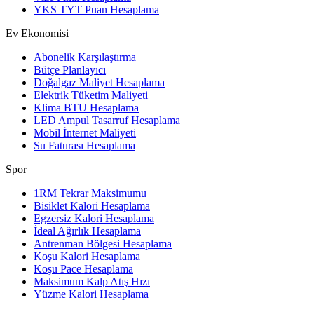
YKS TYT Puan Hesaplama
Ev Ekonomisi
Abonelik Karşılaştırma
Bütçe Planlayıcı
Doğalgaz Maliyet Hesaplama
Elektrik Tüketim Maliyeti
Klima BTU Hesaplama
LED Ampul Tasarruf Hesaplama
Mobil İnternet Maliyeti
Su Faturası Hesaplama
Spor
1RM Tekrar Maksimumu
Bisiklet Kalori Hesaplama
Egzersiz Kalori Hesaplama
İdeal Ağırlık Hesaplama
Antrenman Bölgesi Hesaplama
Koşu Kalori Hesaplama
Koşu Pace Hesaplama
Maksimum Kalp Atış Hızı
Yüzme Kalori Hesaplama