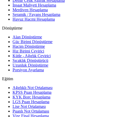
Demir Çelik Ağırlık Hesaplama
İnşaat Maliyeti Hesaplama
Merdiven Hesaplama
Seramik / Fayans Hesaplama
Havuz Hacmi Hesaplama
Dönüştürme
Alan Dönüştürme
Güç Birimi Dönüştürme
Hacim Dönüştürme
Hız Birimi Çevirici
Kütle - Ağırlık Çevirici
Sıcaklık Dönüştürücü
Uzunluk Dönüştürme
Porsiyon Ayarlama
Eğitim
Ağırlıklı Not Ortalaması
KPSS Puan Hesaplama
KYK Borç Hesaplama
LGS Puan Hesaplama
Lise Not Ortalaması
Puanlı Not Ortalaması
Vize Final Hesaplama