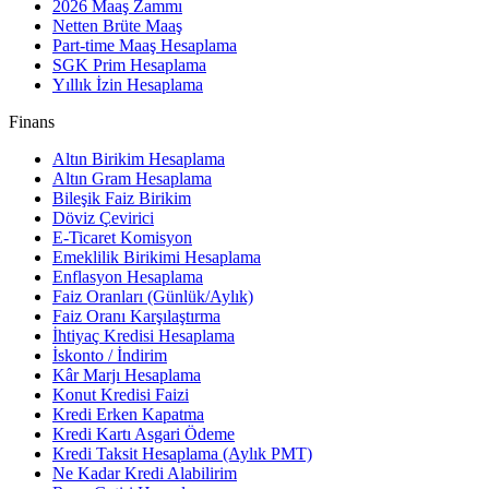
2026 Maaş Zammı
Netten Brüte Maaş
Part-time Maaş Hesaplama
SGK Prim Hesaplama
Yıllık İzin Hesaplama
Finans
Altın Birikim Hesaplama
Altın Gram Hesaplama
Bileşik Faiz Birikim
Döviz Çevirici
E-Ticaret Komisyon
Emeklilik Birikimi Hesaplama
Enflasyon Hesaplama
Faiz Oranları (Günlük/Aylık)
Faiz Oranı Karşılaştırma
İhtiyaç Kredisi Hesaplama
İskonto / İndirim
Kâr Marjı Hesaplama
Konut Kredisi Faizi
Kredi Erken Kapatma
Kredi Kartı Asgari Ödeme
Kredi Taksit Hesaplama (Aylık PMT)
Ne Kadar Kredi Alabilirim