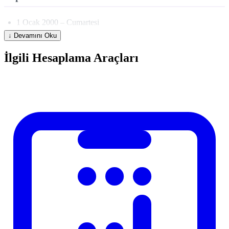
1 Ocak 2000 – Cumartesi
↓ Devamını Oku
29 Ekim 1923 (Cumhuriyet ilan) – Pazartesi
10 Kasim 1938 (Ataturk vefat) – Persembe
İlgili Hesaplama Araçları
1 Ocak 2026 – Persembe
Kullanim Alanlari
Bir sozlesmenin imza gununu dogrulama
Dogum tarihinin haftanin kac gunune denk geldigini ogrenme
Yillik olayların (toplanti, bayram) hangi gune isabet ettigini
planlama
Tarihi arastirma ve genealoji calismasi
Hesaplama Nasil Kullanilir?
Hesaplayicimizi kullanmak cok basittir. Ilgili alanlara gerekli