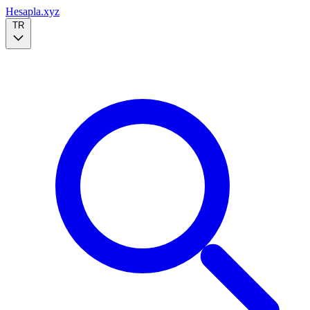
Hesapla.xyz
TR