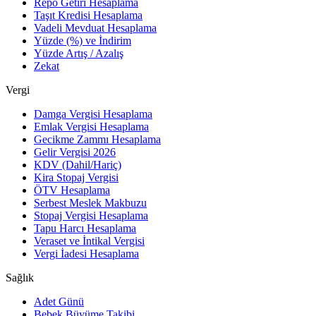
Repo Getiri Hesaplama
Taşıt Kredisi Hesaplama
Vadeli Mevduat Hesaplama
Yüzde (%) ve İndirim
Yüzde Artış / Azalış
Zekat
Vergi
Damga Vergisi Hesaplama
Emlak Vergisi Hesaplama
Gecikme Zammı Hesaplama
Gelir Vergisi 2026
KDV (Dahil/Hariç)
Kira Stopaj Vergisi
ÖTV Hesaplama
Serbest Meslek Makbuzu
Stopaj Vergisi Hesaplama
Tapu Harcı Hesaplama
Veraset ve İntikal Vergisi
Vergi İadesi Hesaplama
Sağlık
Adet Günü
Bebek Büyüme Takibi