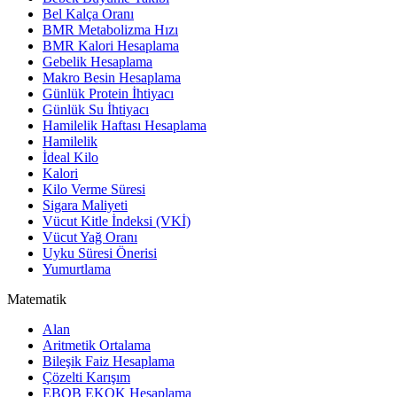
Bel Kalça Oranı
BMR Metabolizma Hızı
BMR Kalori Hesaplama
Gebelik Hesaplama
Makro Besin Hesaplama
Günlük Protein İhtiyacı
Günlük Su İhtiyacı
Hamilelik Haftası Hesaplama
Hamilelik
İdeal Kilo
Kalori
Kilo Verme Süresi
Sigara Maliyeti
Vücut Kitle İndeksi (VKİ)
Vücut Yağ Oranı
Uyku Süresi Önerisi
Yumurtlama
Matematik
Alan
Aritmetik Ortalama
Bileşik Faiz Hesaplama
Çözelti Karışım
EBOB EKOK Hesaplama