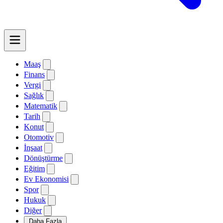
Maaş
Finans
Vergi
Sağlık
Matematik
Tarih
Konut
Otomotiv
İnşaat
Dönüştürme
Eğitim
Ev Ekonomisi
Spor
Hukuk
Diğer
Daha Fazla