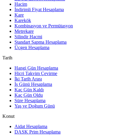
Hacim
İndirimli Fiyat Hesaplama
Kare
Karekök
Kombinasyon ve Permütasyon
Metrekare
Silindir Hacmi
Standart Sapma Hesaplama
Üçgen Hesaplama
Tarih
Hangi Gün Hesaplama
Hicri Takvim Çevirme
İki Tarih Arası
İş Günü Hesaplama
Kaç Gün Kaldı
Kaç Gün Oldu
Süre Hesaplama
Yaş ve Doğum Günü
Konut
Aidat Hesaplama
DASK Prim Hesaplama