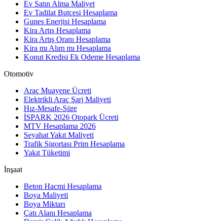
Ev Satın Alma Maliyet
Ev Tadilat Butcesi Hesaplama
Gunes Enerjisi Hesaplama
Kira Artış Hesaplama
Kira Artış Oranı Hesaplama
Kira mı Alım mı Hesaplama
Konut Kredisi Ek Odeme Hesaplama
Otomotiv
Araç Muayene Ücreti
Elektrikli Araç Şarj Maliyeti
Hız-Mesafe-Süre
İSPARK 2026 Otopark Ücreti
MTV Hesaplama 2026
Seyahat Yakıt Maliyeti
Trafik Sigortası Prim Hesaplama
Yakıt Tüketimi
İnşaat
Beton Hacmi Hesaplama
Boya Maliyeti
Boya Miktarı
Çatı Alanı Hesaplama