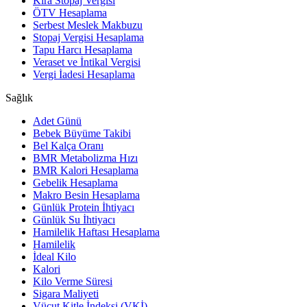
Kira Stopaj Vergisi
ÖTV Hesaplama
Serbest Meslek Makbuzu
Stopaj Vergisi Hesaplama
Tapu Harcı Hesaplama
Veraset ve İntikal Vergisi
Vergi İadesi Hesaplama
Sağlık
Adet Günü
Bebek Büyüme Takibi
Bel Kalça Oranı
BMR Metabolizma Hızı
BMR Kalori Hesaplama
Gebelik Hesaplama
Makro Besin Hesaplama
Günlük Protein İhtiyacı
Günlük Su İhtiyacı
Hamilelik Haftası Hesaplama
Hamilelik
İdeal Kilo
Kalori
Kilo Verme Süresi
Sigara Maliyeti
Vücut Kitle İndeksi (VKİ)