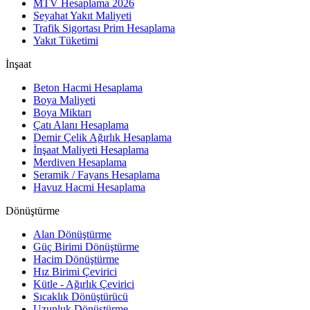
MTV Hesaplama 2026
Seyahat Yakıt Maliyeti
Trafik Sigortası Prim Hesaplama
Yakıt Tüketimi
İnşaat
Beton Hacmi Hesaplama
Boya Maliyeti
Boya Miktarı
Çatı Alanı Hesaplama
Demir Çelik Ağırlık Hesaplama
İnşaat Maliyeti Hesaplama
Merdiven Hesaplama
Seramik / Fayans Hesaplama
Havuz Hacmi Hesaplama
Dönüştürme
Alan Dönüştürme
Güç Birimi Dönüştürme
Hacim Dönüştürme
Hız Birimi Çevirici
Kütle - Ağırlık Çevirici
Sıcaklık Dönüştürücü
Uzunluk Dönüştürme