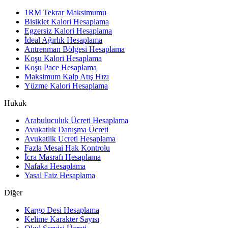
1RM Tekrar Maksimumu
Bisiklet Kalori Hesaplama
Egzersiz Kalori Hesaplama
İdeal Ağırlık Hesaplama
Antrenman Bölgesi Hesaplama
Koşu Kalori Hesaplama
Koşu Pace Hesaplama
Maksimum Kalp Atış Hızı
Yüzme Kalori Hesaplama
Hukuk
Arabuluculuk Ücreti Hesaplama
Avukatlık Danışma Ücreti
Avukatlik Ucreti Hesaplama
Fazla Mesai Hak Kontrolu
İcra Masrafı Hesaplama
Nafaka Hesaplama
Yasal Faiz Hesaplama
Diğer
Kargo Desi Hesaplama
Kelime Karakter Sayısı