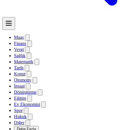
Maaş
Finans
Vergi
Sağlık
Matematik
Tarih
Konut
Otomotiv
İnşaat
Dönüştürme
Eğitim
Ev Ekonomisi
Spor
Hukuk
Diğer
Daha Fazla