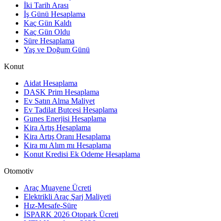
İki Tarih Arası
İş Günü Hesaplama
Kaç Gün Kaldı
Kaç Gün Oldu
Süre Hesaplama
Yaş ve Doğum Günü
Konut
Aidat Hesaplama
DASK Prim Hesaplama
Ev Satın Alma Maliyet
Ev Tadilat Butcesi Hesaplama
Gunes Enerjisi Hesaplama
Kira Artış Hesaplama
Kira Artış Oranı Hesaplama
Kira mı Alım mı Hesaplama
Konut Kredisi Ek Odeme Hesaplama
Otomotiv
Araç Muayene Ücreti
Elektrikli Araç Şarj Maliyeti
Hız-Mesafe-Süre
İSPARK 2026 Otopark Ücreti