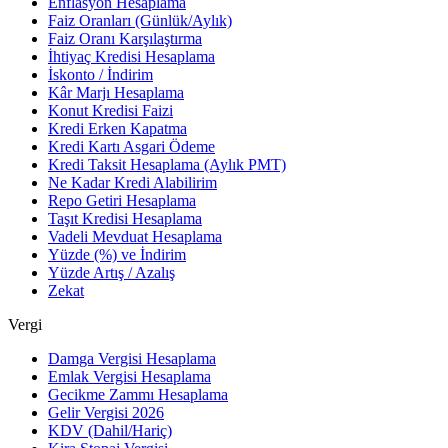
Enflasyon Hesaplama
Faiz Oranları (Günlük/Aylık)
Faiz Oranı Karşılaştırma
İhtiyaç Kredisi Hesaplama
İskonto / İndirim
Kâr Marjı Hesaplama
Konut Kredisi Faizi
Kredi Erken Kapatma
Kredi Kartı Asgari Ödeme
Kredi Taksit Hesaplama (Aylık PMT)
Ne Kadar Kredi Alabilirim
Repo Getiri Hesaplama
Taşıt Kredisi Hesaplama
Vadeli Mevduat Hesaplama
Yüzde (%) ve İndirim
Yüzde Artış / Azalış
Zekat
Vergi
Damga Vergisi Hesaplama
Emlak Vergisi Hesaplama
Gecikme Zammı Hesaplama
Gelir Vergisi 2026
KDV (Dahil/Hariç)