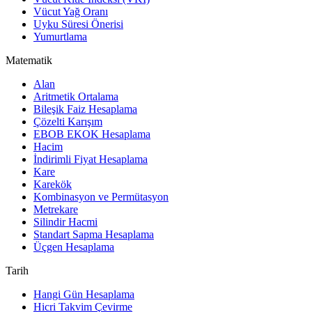
Vücut Yağ Oranı
Uyku Süresi Önerisi
Yumurtlama
Matematik
Alan
Aritmetik Ortalama
Bileşik Faiz Hesaplama
Çözelti Karışım
EBOB EKOK Hesaplama
Hacim
İndirimli Fiyat Hesaplama
Kare
Karekök
Kombinasyon ve Permütasyon
Metrekare
Silindir Hacmi
Standart Sapma Hesaplama
Üçgen Hesaplama
Tarih
Hangi Gün Hesaplama
Hicri Takvim Çevirme