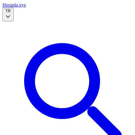
Hesapla.xyz
TR