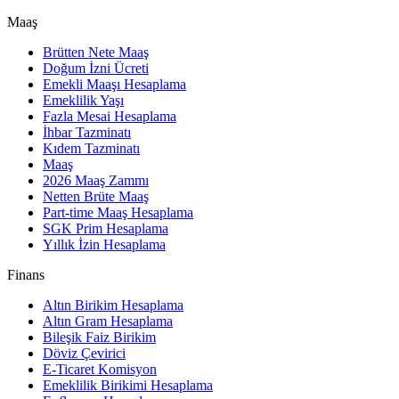
Maaş
Brütten Nete Maaş
Doğum İzni Ücreti
Emekli Maaşı Hesaplama
Emeklilik Yaşı
Fazla Mesai Hesaplama
İhbar Tazminatı
Kıdem Tazminatı
Maaş
2026 Maaş Zammı
Netten Brüte Maaş
Part-time Maaş Hesaplama
SGK Prim Hesaplama
Yıllık İzin Hesaplama
Finans
Altın Birikim Hesaplama
Altın Gram Hesaplama
Bileşik Faiz Birikim
Döviz Çevirici
E-Ticaret Komisyon
Emeklilik Birikimi Hesaplama