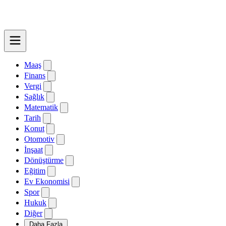
Maaş
Finans
Vergi
Sağlık
Matematik
Tarih
Konut
Otomotiv
İnşaat
Dönüştürme
Eğitim
Ev Ekonomisi
Spor
Hukuk
Diğer
Daha Fazla