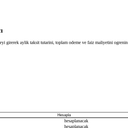
ı
deyi girerek aylik taksit tutarini, toplam odeme ve faiz maliyetini ogren
Hesapla
hesaplanacak
hesaplanacak