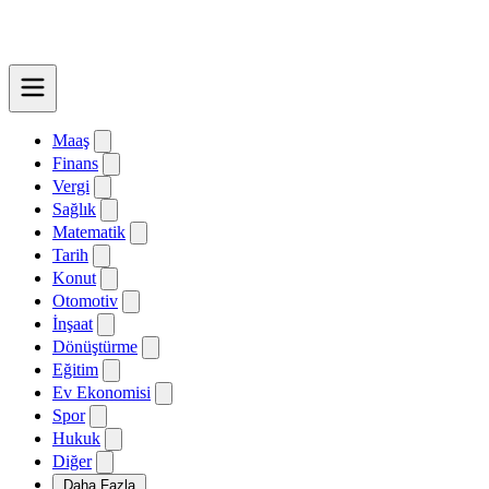
Maaş
Finans
Vergi
Sağlık
Matematik
Tarih
Konut
Otomotiv
İnşaat
Dönüştürme
Eğitim
Ev Ekonomisi
Spor
Hukuk
Diğer
Daha Fazla