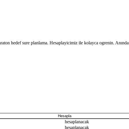
araton hedef sure planlama. Hesaplayicimiz ile kolayca ogrenin. Anınd
Hesapla
hesaplanacak
hesaplanacak