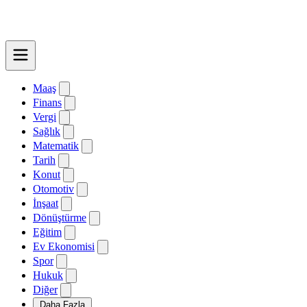
Maaş
Finans
Vergi
Sağlık
Matematik
Tarih
Konut
Otomotiv
İnşaat
Dönüştürme
Eğitim
Ev Ekonomisi
Spor
Hukuk
Diğer
Daha Fazla