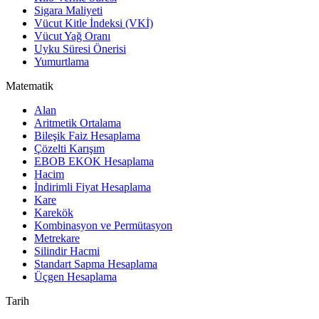
Sigara Maliyeti
Vücut Kitle İndeksi (VKİ)
Vücut Yağ Oranı
Uyku Süresi Önerisi
Yumurtlama
Matematik
Alan
Aritmetik Ortalama
Bileşik Faiz Hesaplama
Çözelti Karışım
EBOB EKOK Hesaplama
Hacim
İndirimli Fiyat Hesaplama
Kare
Karekök
Kombinasyon ve Permütasyon
Metrekare
Silindir Hacmi
Standart Sapma Hesaplama
Üçgen Hesaplama
Tarih