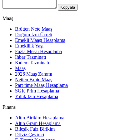
Kopyala
Maaş
Brütten Nete Maaş
Doğum İzni Ücreti
Emekli Maaşı Hesaplama
Emeklilik Yaşı
Fazla Mesai Hesaplama
İhbar Tazminatı
Kıdem Tazminatı
Maaş
2026 Maaş Zammı
Netten Brüte Maaş
Part-time Maaş Hesaplama
SGK Prim Hesaplama
Yıllık İzin Hesaplama
Finans
Altın Birikim Hesaplama
Altın Gram Hesaplama
Bileşik Faiz Birikim
Döviz Çevirici