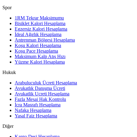
Spor
1RM Tekrar Maksimumu
Bisiklet Kalori Hesaplama
Egzersiz Kalori Hesaplama
İdeal Ağırlık Hesaplama
Antrenman Bölgesi Hesaplama
Koşu Kalori Hesaplama
Koşu Pace Hesaplama
Maksimum Kalp Atış Hızı
Yüzme Kalori Hesaplama
Hukuk
Arabuluculuk Ücreti Hesaplama
Avukatlık Danışma Ücreti
Avukatlik Ucreti Hesaplama
Fazla Mesai Hak Kontrolu
İcra Masrafı Hesaplama
Nafaka Hesaplama
Yasal Faiz Hesaplama
Diğer
Kargo Desi Hesaplama