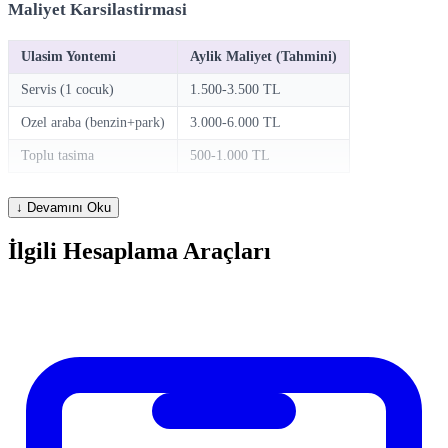
Maliyet Karsilastirmasi
Ulasim Yontemi
Aylik Maliyet (Tahmini)
Servis (1 cocuk)
1.500-3.500 TL
Ozel araba (benzin+park)
3.000-6.000 TL
Toplu tasima
500-1.000 TL
Servis secimlerde guvenlik ve konfor da degerlendirilmeli
↓ Devamını Oku
İlgili Hesaplama Araçları
Hesaplama Nasil Kullanilir?
Hesaplayicimizi kullanmak cok basittir. Ilgili alanlara gerekli
degerleri girin ve hesapla butonuna basin. Sonuclar aninda ekranda
gosterilir. Farkli senaryolari karsilastirmak icin degerleri degistirerek
yeniden hesaplayabilirsiniz.
Sikca Sorulan Sorular