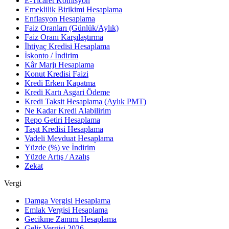
E-Ticaret Komisyon
Emeklilik Birikimi Hesaplama
Enflasyon Hesaplama
Faiz Oranları (Günlük/Aylık)
Faiz Oranı Karşılaştırma
İhtiyaç Kredisi Hesaplama
İskonto / İndirim
Kâr Marjı Hesaplama
Konut Kredisi Faizi
Kredi Erken Kapatma
Kredi Kartı Asgari Ödeme
Kredi Taksit Hesaplama (Aylık PMT)
Ne Kadar Kredi Alabilirim
Repo Getiri Hesaplama
Taşıt Kredisi Hesaplama
Vadeli Mevduat Hesaplama
Yüzde (%) ve İndirim
Yüzde Artış / Azalış
Zekat
Vergi
Damga Vergisi Hesaplama
Emlak Vergisi Hesaplama
Gecikme Zammı Hesaplama
Gelir Vergisi 2026