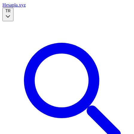
Hesapla.xyz
TR