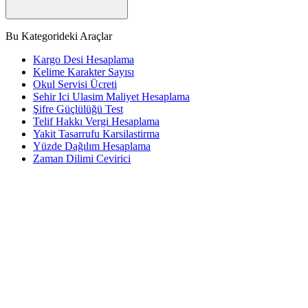
Bu Kategorideki Araçlar
Kargo Desi Hesaplama
Kelime Karakter Sayısı
Okul Servisi Ücreti
Sehir Ici Ulasim Maliyet Hesaplama
Şifre Güçlülüğü Test
Telif Hakkı Vergi Hesaplama
Yakit Tasarrufu Karsilastirma
Yüzde Dağılım Hesaplama
Zaman Dilimi Cevirici