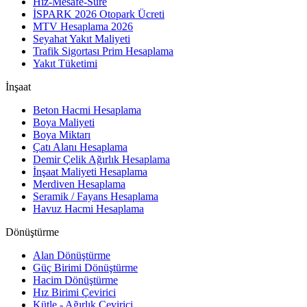
Hız-Mesafe-Süre
İSPARK 2026 Otopark Ücreti
MTV Hesaplama 2026
Seyahat Yakıt Maliyeti
Trafik Sigortası Prim Hesaplama
Yakıt Tüketimi
İnşaat
Beton Hacmi Hesaplama
Boya Maliyeti
Boya Miktarı
Çatı Alanı Hesaplama
Demir Çelik Ağırlık Hesaplama
İnşaat Maliyeti Hesaplama
Merdiven Hesaplama
Seramik / Fayans Hesaplama
Havuz Hacmi Hesaplama
Dönüştürme
Alan Dönüştürme
Güç Birimi Dönüştürme
Hacim Dönüştürme
Hız Birimi Çevirici
Kütle - Ağırlık Çevirici