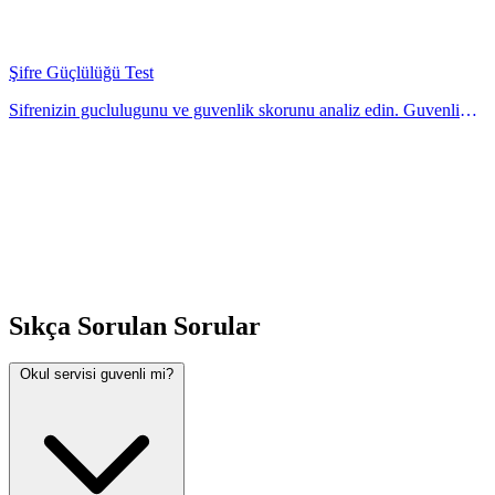
Turkiye mevzuatına uygun olarak hazirlaniyor ve duzenli
guncelleniyor.
Şifre Güçlülüğü Test
Sifrenizin guclulugunu ve guvenlik skorunu analiz edin. Guvenli
sifre olusturma rehberi ve oneri. Hesaplayicimiz ile kolayca ogrenin.
Anında hesaplayın ve sonuc
Sıkça Sorulan Sorular
Okul servisi guvenli mi?