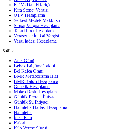
KDV (Dahil/Hariç)
Kira Stopaj Vergisi
ÖTV Hesaplama
Serbest Meslek Makbuzu
Stopaj Vergisi Hesaplama
Tapu Harcı Hesaplama
Veraset ve İntikal Vergisi
Vergi İadesi Hesaplama
Sağlık
Adet Günü
Bebek Büyüme Takibi
Bel Kalça Oranı
BMR Metabolizma Hızı
BMR Kalori Hesaplama
Gebelik Hesaplama
Makro Besin Hesaplama
Günlük Protein İhtiyacı
Günlük Su İhtiyacı
Hamilelik Haftası Hesaplama
Hamilelik
İdeal Kilo
Kalori
Kilo Verme Süresi