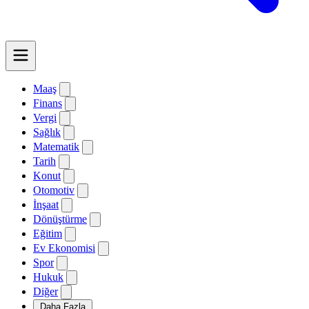
Maaş
Finans
Vergi
Sağlık
Matematik
Tarih
Konut
Otomotiv
İnşaat
Dönüştürme
Eğitim
Ev Ekonomisi
Spor
Hukuk
Diğer
Daha Fazla