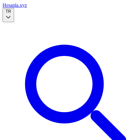
Hesapla.xyz
TR