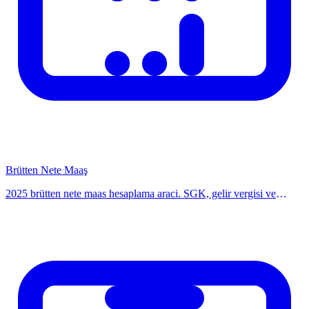
Issizlik sigortasi ve SGK primleri de artacagindan net artis
hesaplanmalidir
Zam Muskakere Stratejileri
Piyasa arastirmasi yaparak benzer pozisyonlarin maas araligini
ogrenin
Performans verilerinizi rakamsal olarak sunun
Enflasyon verilerini referans alin
Brütten Nete Maaş
Paket teklif ozgu edebilirsiniz (prim, uzaktan calisma, ekstra izin
2025 brütten nete maas hesaplama araci. SGK, gelir vergisi ve
vb.)
damga vergisi kesintileriyle net maasınızı aninda hesaplayin.
Hesaplayicimiz ile kolayca ogrenin.
Zam Turlerine Gore Etki Karsilastirmasi
20.000 TL
Yillik Net Ek Gelir
Zam Turu
Brut
(Yaklasik)
%10 artis
22.000 TL
~14.400 TL (net)