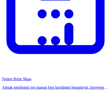
%20 artis
24.000 TL
~28.800 TL (net)
Sabit 3.000 TL
23.000 TL
~21.600 TL (net)
artis
Zam Sonrasi SGK ve Vergi Degisimi
Zam maasla birlikte SGK prim kesintileri de artar. Diger bir deyisle,
brut artis net artistan daima buyuk olacaktir.
3.000 TL brut zam = yaklasik 2.100-2.400 TL net artis
(kesimlere gore)
Gelir vergisi dilimi atlayinca net artis daha az olabilir
Netten Brüte Maaş
Almak istediginiz net maasın brut karsiligini hesaplayin. Issverenin
Performans Primleri vs Zam
toplam isci maliyetini de goruntuleyin. Hesaplayicimiz ile kolayca
ogrenin. Anında hesaplay
Zam: Kalici, surdurülebilir gelir artisi
Prim: Tek seferlik, performansa bagli