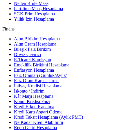
Netten Brüte Maaş
Part-time Maaş Hesaplama
SGK Prim Hesaplama
Yıllık İzin Hesaplama
Finans
Altın Birikim Hesaplama
Altın Gram Hesaplama
Bileşik Faiz Birikim
Döviz Çevirici
E-Ticaret Komisyon
Emeklilik Birikimi Hesaplama
Enflasyon Hesaplama
Faiz Oranları (Günlük/Aylık)
Faiz Oranı Karşılaştırma
İhtiyaç Kredisi Hesaplama
İskonto / İndirim
Kâr Marjı Hesaplama
Konut Kredisi Faizi
Kredi Erken Kapatma
Kredi Kartı Asgari Ödeme
Kredi Taksit Hesaplama (Aylık PMT)
Ne Kadar Kredi Alabilirim
Repo Getiri Hesaplama