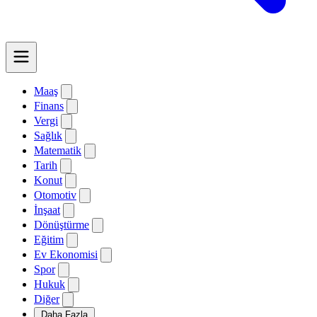
Maaş
Finans
Vergi
Sağlık
Matematik
Tarih
Konut
Otomotiv
İnşaat
Dönüştürme
Eğitim
Ev Ekonomisi
Spor
Hukuk
Diğer
Daha Fazla