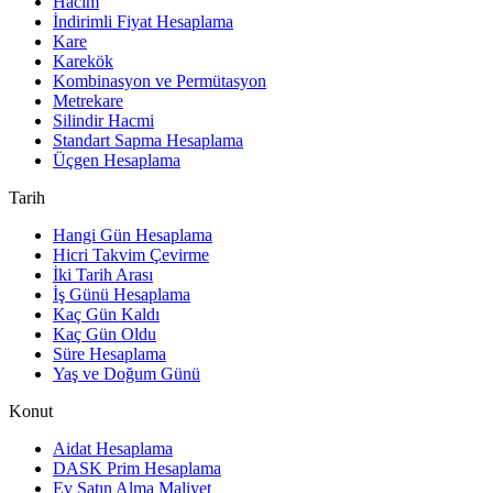
Hacim
İndirimli Fiyat Hesaplama
Kare
Karekök
Kombinasyon ve Permütasyon
Metrekare
Silindir Hacmi
Standart Sapma Hesaplama
Üçgen Hesaplama
Tarih
Hangi Gün Hesaplama
Hicri Takvim Çevirme
İki Tarih Arası
İş Günü Hesaplama
Kaç Gün Kaldı
Kaç Gün Oldu
Süre Hesaplama
Yaş ve Doğum Günü
Konut
Aidat Hesaplama
DASK Prim Hesaplama
Ev Satın Alma Maliyet