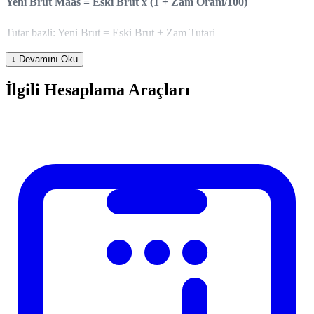
Yeni Brut Maas = Eski Brut x (1 + Zam Orani/100)
Tutar bazli: Yeni Brut = Eski Brut + Zam Tutari
↓ Devamını Oku
Zam Oranina Gore Etki Tablosu
İlgili Hesaplama Araçları
Mevcut
%10
%20
%30
%50
Brut
Zam
Zam
Zam
Zam
20.000 TL
22.000
24.000
26.000
30.000
30.000 TL
33.000
36.000
39.000
45.000
40.000 TL
44.000
48.000
52.000
60.000
50.000 TL
55.000
60.000
65.000
75.000
75.000 TL
82.500
90.000
97.500
112.500
Enflasyon Karsisi Reel Artis
Zam enflasyonun altinda kalirsa reel olarak maas dustur: