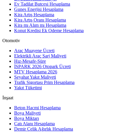
Ev Tadilat Butcesi Hesaplama
Gunes Enerjisi Hesaplama
Kira Artış Hesaplama
Kira Artış Oranı Hesaplama
Kira mı Alım mı Hesaplama
Konut Kredisi Ek Odeme Hesaplama
Otomotiv
Araç Muayene Ücreti
Elektrikli Araç Şarj Maliyeti
Hız-Mesafe-Süre
İSPARK 2026 Otopark Ücreti
MTV Hesaplama 2026
Seyahat Yakıt Maliyeti
Trafik Sigortası Prim Hesaplama
Yakıt Tüketimi
İnşaat
Beton Hacmi Hesaplama
Boya Maliyeti
Boya Miktarı
Çatı Alanı Hesaplama
Demir Çelik Ağırlık Hesaplama