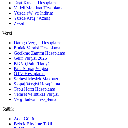
Taşıt Kredisi Hesaplama
Vadeli Mevduat Hesaplama
Yüzde (%) ve İndirim
Yüzde Artış / Azalış
Zekat
Vergi
Damga Vergisi Hesaplama
Emlak Vergisi Hesaplama
Gecikme Zammı Hesaplama
Gelir Vergisi 2026
KDV (Dahil/Hariç)
Kira Stopaj Vergisi
ÖTV Hesaplama
Serbest Meslek Makbuzu
Stopaj Vergisi Hesaplama
Tapu Harcı Hesaplama
Veraset ve İntikal Vergisi
Vergi İadesi Hesaplama
Sağlık
Adet Günü
Bebek Büyüme Takibi