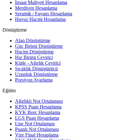
İnşaat Maliyeti Hesaplama
Merdiven Hesaplama
Seramik / Fayans Hesaplama
Havuz Hacmi Hesaplama
Dönüştürme
Alan Dönüştürme
Güç Birimi Dönüştürme
Hacim Dönüştürme
Hız Birimi Çevirici
Kütle - Ağırlık Çevirici
Sıcaklık Dönüştürücü
Uzunluk Dönüştürme
Porsiyon Ayarlama
Eğitim
Ağırlıklı Not Ortalaması
KPSS Puan Hesaplama
KYK Borç Hesaplama
LGS Puan Hesaplama
Lise Not Ortalaması
Puanlı Not Ortalaması
Vize Final Hesaplama