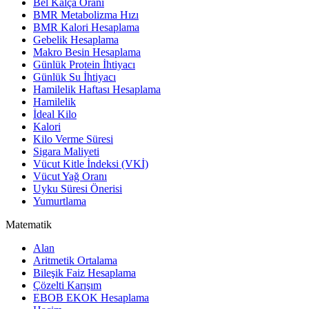
Bel Kalça Oranı
BMR Metabolizma Hızı
BMR Kalori Hesaplama
Gebelik Hesaplama
Makro Besin Hesaplama
Günlük Protein İhtiyacı
Günlük Su İhtiyacı
Hamilelik Haftası Hesaplama
Hamilelik
İdeal Kilo
Kalori
Kilo Verme Süresi
Sigara Maliyeti
Vücut Kitle İndeksi (VKİ)
Vücut Yağ Oranı
Uyku Süresi Önerisi
Yumurtlama
Matematik
Alan
Aritmetik Ortalama
Bileşik Faiz Hesaplama
Çözelti Karışım
EBOB EKOK Hesaplama