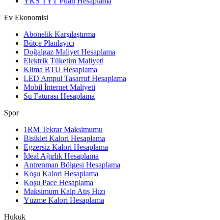
YKS TYT Puan Hesaplama
Ev Ekonomisi
Abonelik Karşılaştırma
Bütçe Planlayıcı
Doğalgaz Maliyet Hesaplama
Elektrik Tüketim Maliyeti
Klima BTU Hesaplama
LED Ampul Tasarruf Hesaplama
Mobil İnternet Maliyeti
Su Faturası Hesaplama
Spor
1RM Tekrar Maksimumu
Bisiklet Kalori Hesaplama
Egzersiz Kalori Hesaplama
İdeal Ağırlık Hesaplama
Antrenman Bölgesi Hesaplama
Koşu Kalori Hesaplama
Koşu Pace Hesaplama
Maksimum Kalp Atış Hızı
Yüzme Kalori Hesaplama
Hukuk