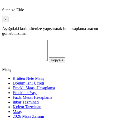
Sitenize Ekle
×
Aşağıdaki kodu sitenize yapıştırarak bu hesaplama aracını
gömebilirsiniz.
Kopyala
Maaş
Brütten Nete Maaş
Doğum İzni Ücreti
Emekli Maaşı Hesaplama
Emeklilik Yaşı
Fazla Mesai Hesaplama
İhbar Tazminatı
Kıdem Tazminatı
Maaş
2026 Maaş Zammı