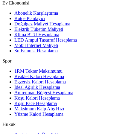
Ev Ekonomisi
Abonelik Karşılaştırma
Bütçe Planlayıcı
Doğalgaz Maliyet Hesaplama
Elektrik Tüketim Maliyeti
Klima BTU Hesaplama
LED Ampul Tasarruf Hesaplama
Mobil İnternet Maliyeti
Su Faturası Hesaplama
Spor
1RM Tekrar Maksimumu
Bisiklet Kalori Hesaplama
Egzersiz Kalori Hesaplama
İdeal Ağırlık Hesaplama
Antrenman Bölgesi Hesaplama
Koşu Kalori Hesaplama
Koşu Pace Hesaplama
Maksimum Kalp Atış Hızı
Yüzme Kalori Hesaplama
Hukuk