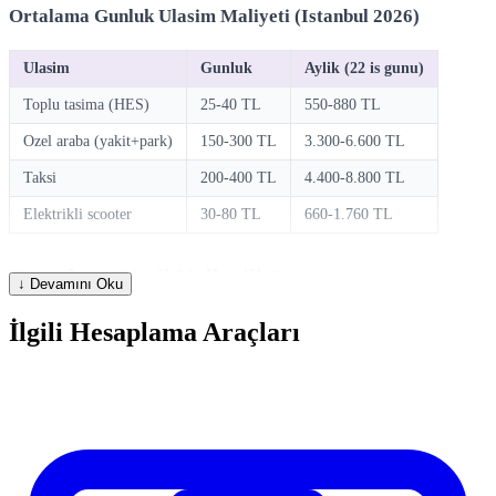
Ortalama Gunluk Ulasim Maliyeti (Istanbul 2026)
Ulasim
Gunluk
Aylik (22 is gunu)
Toplu tasima (HES)
25-40 TL
550-880 TL
Ozel araba (yakit+park)
150-300 TL
3.300-6.600 TL
Taksi
200-400 TL
4.400-8.800 TL
Elektrikli scooter
30-80 TL
660-1.760 TL
Hesaplama Nasil Kullanilir?
↓ Devamını Oku
İlgili Hesaplama Araçları
Hesaplayicimizi kullanmak cok basittir. Ilgili alanlara gerekli
degerleri girin ve hesapla butonuna basin. Sonuclar aninda ekranda
gosterilir. Farkli senaryolari karsilastirmak icin degerleri degistirerek
yeniden hesaplayabilirsiniz.
Sikca Sorulan Sorular