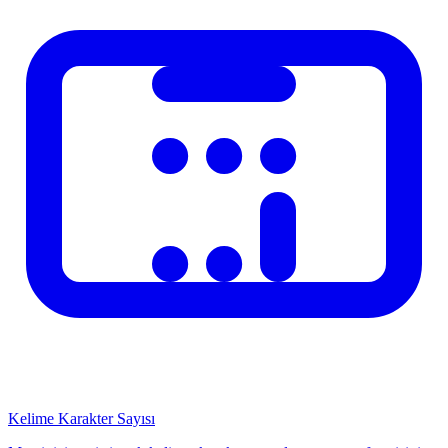
edilir. Hesaplama sonuclari resmi belge niteligi tasimaz. Mevzuat
degisiklikleri hesaplama sonuclari etkileyebilir; en guncel bilgi icin
ilgili kurumun resmi internet sitesini ziyaret ediniz. Hesaplayicimiz
duzenli olarak guncellenmektedir.
Ilgili Konular
Benzeri finansal ve pratik hesaplamalar icin sitemizdeki diger
araclara da goz atiniz. Kategori sayfalarinda ilgili tum
hesaplamacilarimizi bulabilirsiniz. Onerileriniz ve geri bildirimleriniz
icin iletisim formunu kullanabilirsiniz. Hesaplama araclarimiz
Turkiye mevzuatına uygun olarak hazirlaniyor ve duzenli
guncelleniyor.
Hesaplama Nasil Kullanilir?
Kelime Karakter Sayısı
Hesaplayicimizi kullanmak cok basittir. Ilgili alanlara gerekli