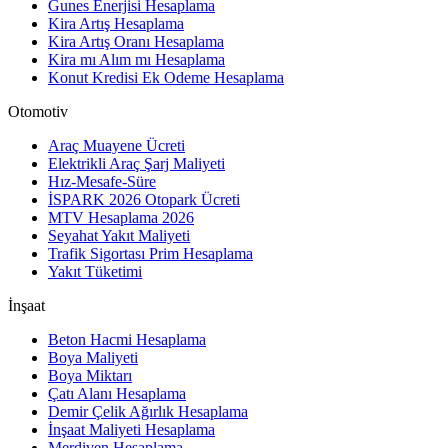
Gunes Enerjisi Hesaplama
Kira Artış Hesaplama
Kira Artış Oranı Hesaplama
Kira mı Alım mı Hesaplama
Konut Kredisi Ek Odeme Hesaplama
Otomotiv
Araç Muayene Ücreti
Elektrikli Araç Şarj Maliyeti
Hız-Mesafe-Süre
İSPARK 2026 Otopark Ücreti
MTV Hesaplama 2026
Seyahat Yakıt Maliyeti
Trafik Sigortası Prim Hesaplama
Yakıt Tüketimi
İnşaat
Beton Hacmi Hesaplama
Boya Maliyeti
Boya Miktarı
Çatı Alanı Hesaplama
Demir Çelik Ağırlık Hesaplama
İnşaat Maliyeti Hesaplama
Merdiven Hesaplama