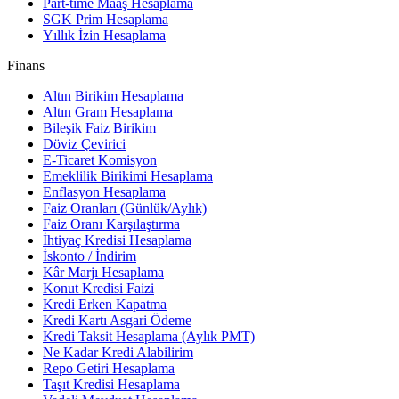
Part-time Maaş Hesaplama
SGK Prim Hesaplama
Yıllık İzin Hesaplama
Finans
Altın Birikim Hesaplama
Altın Gram Hesaplama
Bileşik Faiz Birikim
Döviz Çevirici
E-Ticaret Komisyon
Emeklilik Birikimi Hesaplama
Enflasyon Hesaplama
Faiz Oranları (Günlük/Aylık)
Faiz Oranı Karşılaştırma
İhtiyaç Kredisi Hesaplama
İskonto / İndirim
Kâr Marjı Hesaplama
Konut Kredisi Faizi
Kredi Erken Kapatma
Kredi Kartı Asgari Ödeme
Kredi Taksit Hesaplama (Aylık PMT)
Ne Kadar Kredi Alabilirim
Repo Getiri Hesaplama
Taşıt Kredisi Hesaplama