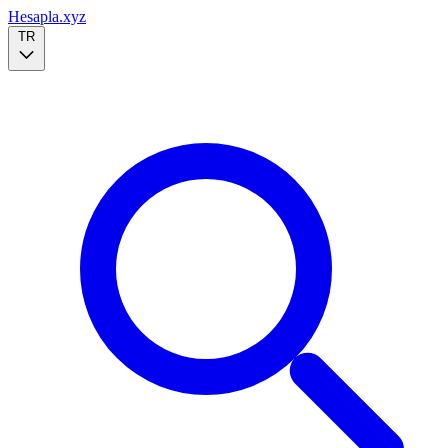
Hesapla.xyz
TR