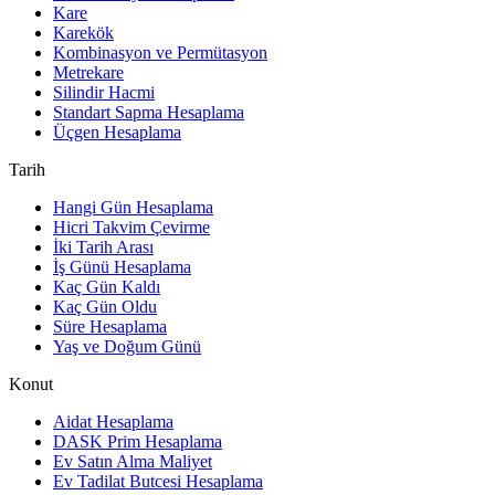
Kare
Karekök
Kombinasyon ve Permütasyon
Metrekare
Silindir Hacmi
Standart Sapma Hesaplama
Üçgen Hesaplama
Tarih
Hangi Gün Hesaplama
Hicri Takvim Çevirme
İki Tarih Arası
İş Günü Hesaplama
Kaç Gün Kaldı
Kaç Gün Oldu
Süre Hesaplama
Yaş ve Doğum Günü
Konut
Aidat Hesaplama
DASK Prim Hesaplama
Ev Satın Alma Maliyet
Ev Tadilat Butcesi Hesaplama