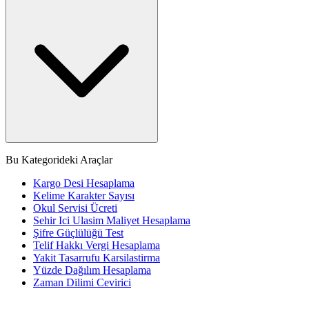
Bu Kategorideki Araçlar
Kargo Desi Hesaplama
Kelime Karakter Sayısı
Okul Servisi Ücreti
Sehir Ici Ulasim Maliyet Hesaplama
Şifre Güçlülüğü Test
Telif Hakkı Vergi Hesaplama
Yakit Tasarrufu Karsilastirma
Yüzde Dağılım Hesaplama
Zaman Dilimi Cevirici