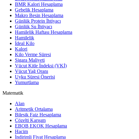
BMR Kalori Hesaplama
Gebelik Hesaplama
Makro Besin Hesaplama
Günlük Protein İhtiyacı
Günlük Su İhtiyacı
Hamilelik Haftası Hesaplama
Hamilelik
İdeal Kilo
Kalori
Kilo Verme Süresi
Sigara Maliyeti
Vücut Kitle İndeksi (VKİ)
Vücut Yağ Oranı
Uyku Süresi Önerisi
Yumurtlama
Matematik
Alan
Aritmetik Ortalama
Bileşik Faiz Hesaplama
Çözelti Karışım
EBOB EKOK Hesaplama
Hacim
İndirimli Fiyat Hesaplama