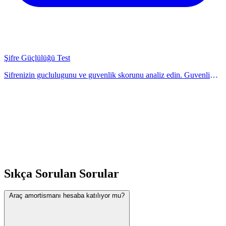
guncelleniyor.
Şifre Güçlülüğü Test
Sifrenizin guclulugunu ve guvenlik skorunu analiz edin. Guvenli
sifre olusturma rehberi ve oneri. Hesaplayicimiz ile kolayca ogrenin.
Anında hesaplayın ve sonuc
Sıkça Sorulan Sorular
Araç amortismanı hesaba katılıyor mu?