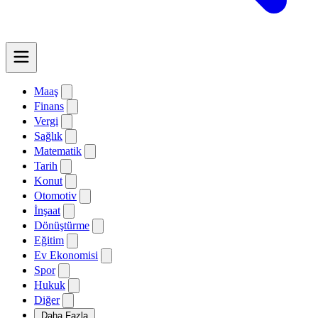
Maaş
Finans
Vergi
Sağlık
Matematik
Tarih
Konut
Otomotiv
İnşaat
Dönüştürme
Eğitim
Ev Ekonomisi
Spor
Hukuk
Diğer
Daha Fazla