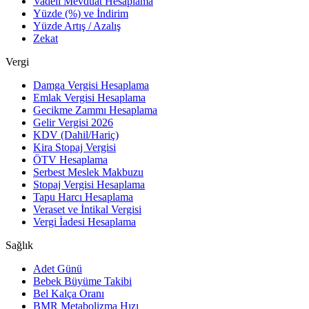
Vadeli Mevduat Hesaplama
Yüzde (%) ve İndirim
Yüzde Artış / Azalış
Zekat
Vergi
Damga Vergisi Hesaplama
Emlak Vergisi Hesaplama
Gecikme Zammı Hesaplama
Gelir Vergisi 2026
KDV (Dahil/Hariç)
Kira Stopaj Vergisi
ÖTV Hesaplama
Serbest Meslek Makbuzu
Stopaj Vergisi Hesaplama
Tapu Harcı Hesaplama
Veraset ve İntikal Vergisi
Vergi İadesi Hesaplama
Sağlık
Adet Günü
Bebek Büyüme Takibi
Bel Kalça Oranı
BMR Metabolizma Hızı