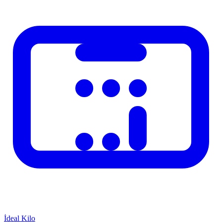
edilir. Hesaplama sonuclari resmi belge niteligi tasimaz. Mevzuat
degisiklikleri hesaplama sonuclari etkileyebilir; en guncel bilgi icin
ilgili kurumun resmi internet sitesini ziyaret ediniz. Hesaplayicimiz
duzenli olarak guncellenmektedir.
Ilgili Konular
Benzeri finansal ve pratik hesaplamalar icin sitemizdeki diger
araclara da goz atiniz. Kategori sayfalarinda ilgili tum
hesaplamacilarimizi bulabilirsiniz. Onerileriniz ve geri bildirimleriniz
icin iletisim formunu kullanabilirsiniz. Hesaplama araclarimiz
Turkiye mevzuatına uygun olarak hazirlaniyor ve duzenli
guncelleniyor.
İdeal Kilo