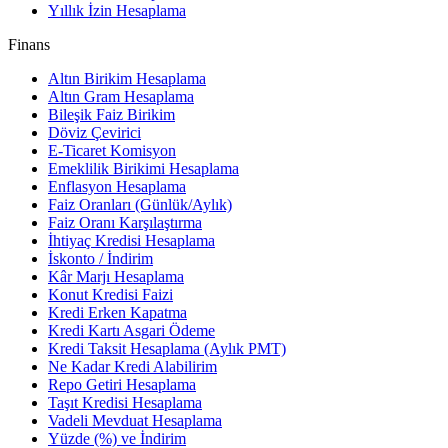
Yıllık İzin Hesaplama
Finans
Altın Birikim Hesaplama
Altın Gram Hesaplama
Bileşik Faiz Birikim
Döviz Çevirici
E-Ticaret Komisyon
Emeklilik Birikimi Hesaplama
Enflasyon Hesaplama
Faiz Oranları (Günlük/Aylık)
Faiz Oranı Karşılaştırma
İhtiyaç Kredisi Hesaplama
İskonto / İndirim
Kâr Marjı Hesaplama
Konut Kredisi Faizi
Kredi Erken Kapatma
Kredi Kartı Asgari Ödeme
Kredi Taksit Hesaplama (Aylık PMT)
Ne Kadar Kredi Alabilirim
Repo Getiri Hesaplama
Taşıt Kredisi Hesaplama
Vadeli Mevduat Hesaplama
Yüzde (%) ve İndirim