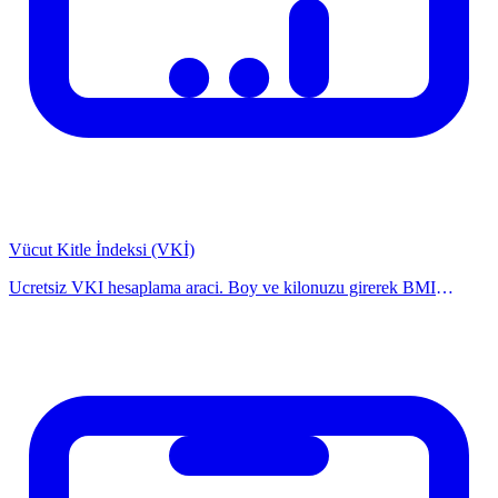
1. Trimester (1-12. hafta): Mide bulantisi, yorgunluk yaygindır
2. Trimester (13-26. hafta): Enerji artar, bebek hareketleri
hissedilir
3. Trimester (27-40. hafta): Hizli buyume, nefes daralmasi
olabilir
Hesaplayicimiz son adet tarihini girerek kac haftaliksınız, trimester
bilgisi ve doguma kac gun kaldigini anında hesaplar.
Vücut Kitle İndeksi (VKİ)
Sikca Sorulan Sorular
Ucretsiz VKI hesaplama araci. Boy ve kilonuzu girerek BMI
degerinizi hesaplayin, dusuk kilo, normal, fazla kilo veya obez
kategorisini ogrenin. Hesaplayicimiz i
Soru
Yanit
2025 mevzuatina gore standart formul
Hesaplama
kullanilmaktadir. Bireysel durumlar farklilik
dogru mu?
gosterebilir.
Kesin sonuc
Kesin deger icin ilgili kurum veya uzman ile
icin ne
gorusunuz.
yapmaliyim?