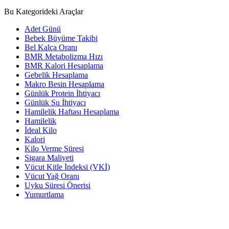
Bu Kategorideki Araçlar
Adet Günü
Bebek Büyüme Takibi
Bel Kalça Oranı
BMR Metabolizma Hızı
BMR Kalori Hesaplama
Gebelik Hesaplama
Makro Besin Hesaplama
Günlük Protein İhtiyacı
Günlük Su İhtiyacı
Hamilelik Haftası Hesaplama
Hamilelik
İdeal Kilo
Kalori
Kilo Verme Süresi
Sigara Maliyeti
Vücut Kitle İndeksi (VKİ)
Vücut Yağ Oranı
Uyku Süresi Önerisi
Yumurtlama