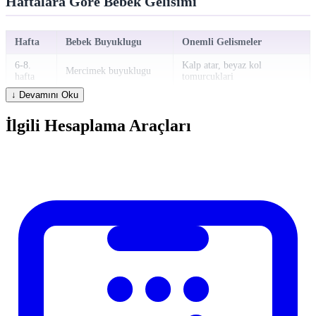
Haftalara Gore Bebek Gelisimi
Hafta
Bebek Buyuklugu
Onemli Gelismeler
6-8.
Kalp atar, beyaz kol
Mercimek buyuklugu
hafta
tomurcuklari
↓ Devamını Oku
12.
Kivi buyuklugu (~5cm)
Organlar tamamen gelişir
hafta
İlgili Hesaplama Araçları
20.
Muz buyuklugu
Hareketler hissedilir
hafta
(~25cm)
28.
Patlican boyutlari
Gözler acilip kapanir
hafta
36.
Kavun buyuklugu
Doguma hazirlik
hafta
40.
Karpuz buyuklugu
Tahmini dogum donemi
hafta
(~50cm)
Trimester Bilgisi