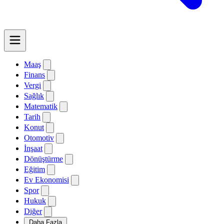
Maaş
Finans
Vergi
Sağlık
Matematik
Tarih
Konut
Otomotiv
İnşaat
Dönüştürme
Eğitim
Ev Ekonomisi
Spor
Hukuk
Diğer
Daha Fazla