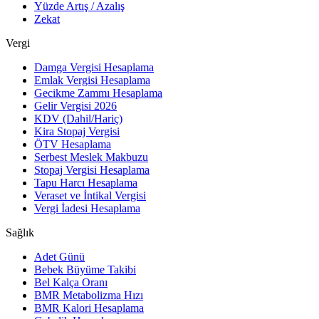
Yüzde Artış / Azalış
Zekat
Vergi
Damga Vergisi Hesaplama
Emlak Vergisi Hesaplama
Gecikme Zammı Hesaplama
Gelir Vergisi 2026
KDV (Dahil/Hariç)
Kira Stopaj Vergisi
ÖTV Hesaplama
Serbest Meslek Makbuzu
Stopaj Vergisi Hesaplama
Tapu Harcı Hesaplama
Veraset ve İntikal Vergisi
Vergi İadesi Hesaplama
Sağlık
Adet Günü
Bebek Büyüme Takibi
Bel Kalça Oranı
BMR Metabolizma Hızı
BMR Kalori Hesaplama