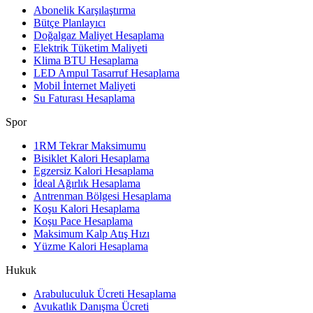
Abonelik Karşılaştırma
Bütçe Planlayıcı
Doğalgaz Maliyet Hesaplama
Elektrik Tüketim Maliyeti
Klima BTU Hesaplama
LED Ampul Tasarruf Hesaplama
Mobil İnternet Maliyeti
Su Faturası Hesaplama
Spor
1RM Tekrar Maksimumu
Bisiklet Kalori Hesaplama
Egzersiz Kalori Hesaplama
İdeal Ağırlık Hesaplama
Antrenman Bölgesi Hesaplama
Koşu Kalori Hesaplama
Koşu Pace Hesaplama
Maksimum Kalp Atış Hızı
Yüzme Kalori Hesaplama
Hukuk
Arabuluculuk Ücreti Hesaplama
Avukatlık Danışma Ücreti