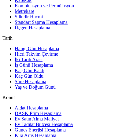
Karekök
Kombinasyon ve Permütasyon
Metrekare
Silindir Hacmi
Standart Sapma Hesaplama
Üçgen Hesaplama
Tarih
Hangi Gün Hesaplama
Hicri Takvim Çevirme
İki Tarih Arası
İş Günü Hesaplama
Kaç Gün Kaldı
Kaç Gün Oldu
Süre Hesaplama
Yaş ve Doğum Günü
Konut
Aidat Hesaplama
DASK Prim Hesaplama
Ev Satın Alma Maliyet
Ev Tadilat Butcesi Hesaplama
Gunes Enerjisi Hesaplama
Kira Artış Hesaplama