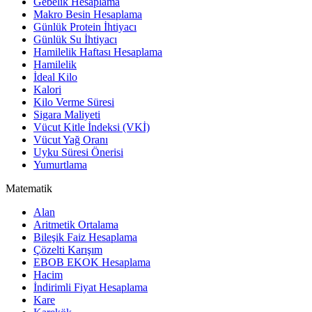
Gebelik Hesaplama
Makro Besin Hesaplama
Günlük Protein İhtiyacı
Günlük Su İhtiyacı
Hamilelik Haftası Hesaplama
Hamilelik
İdeal Kilo
Kalori
Kilo Verme Süresi
Sigara Maliyeti
Vücut Kitle İndeksi (VKİ)
Vücut Yağ Oranı
Uyku Süresi Önerisi
Yumurtlama
Matematik
Alan
Aritmetik Ortalama
Bileşik Faiz Hesaplama
Çözelti Karışım
EBOB EKOK Hesaplama
Hacim
İndirimli Fiyat Hesaplama
Kare