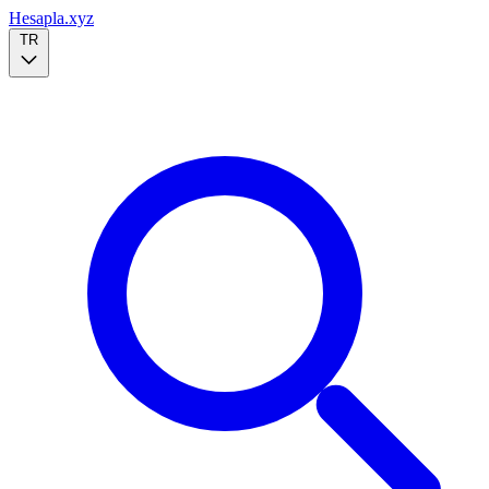
Hesapla.xyz
TR