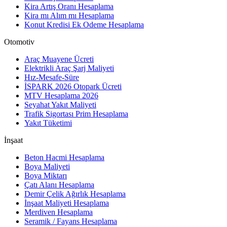
Kira Artış Oranı Hesaplama
Kira mı Alım mı Hesaplama
Konut Kredisi Ek Odeme Hesaplama
Otomotiv
Araç Muayene Ücreti
Elektrikli Araç Şarj Maliyeti
Hız-Mesafe-Süre
İSPARK 2026 Otopark Ücreti
MTV Hesaplama 2026
Seyahat Yakıt Maliyeti
Trafik Sigortası Prim Hesaplama
Yakıt Tüketimi
İnşaat
Beton Hacmi Hesaplama
Boya Maliyeti
Boya Miktarı
Çatı Alanı Hesaplama
Demir Çelik Ağırlık Hesaplama
İnşaat Maliyeti Hesaplama
Merdiven Hesaplama
Seramik / Fayans Hesaplama