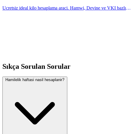
Ucretsiz ideal kilo hesaplama araci. Hamwi, Devine ve VKI bazlı
formullere gore boy ve cinsiyetinize gore ideal kilo araligini ogrenin.
Hesaplayicimiz ile kolay
Sıkça Sorulan Sorular
Hamilelik haftasi nasil hesaplanir?