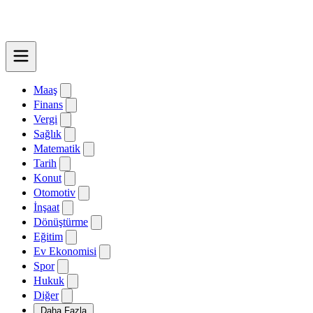
Maaş
Finans
Vergi
Sağlık
Matematik
Tarih
Konut
Otomotiv
İnşaat
Dönüştürme
Eğitim
Ev Ekonomisi
Spor
Hukuk
Diğer
Daha Fazla