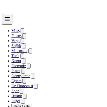
Maaş
Finans
Vergi
Sağlık
Matematik
Tarih
Konut
Otomotiv
İnşaat
Dönüştürme
Eğitim
Ev Ekonomisi
Spor
Hukuk
Diğer
Daha Fazla