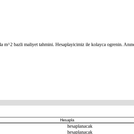
iyla m^2 bazli maliyet tahmini. Hesaplayicimiz ile kolayca ogrenin. Anın
Hesapla
hesaplanacak
hesaplanacak