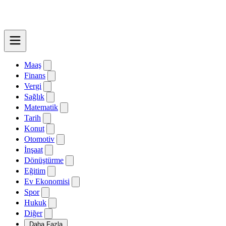
Maaş
Finans
Vergi
Sağlık
Matematik
Tarih
Konut
Otomotiv
İnşaat
Dönüştürme
Eğitim
Ev Ekonomisi
Spor
Hukuk
Diğer
Daha Fazla