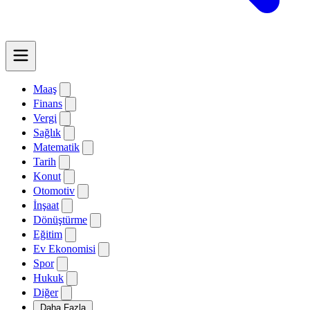
Maaş
Finans
Vergi
Sağlık
Matematik
Tarih
Konut
Otomotiv
İnşaat
Dönüştürme
Eğitim
Ev Ekonomisi
Spor
Hukuk
Diğer
Daha Fazla