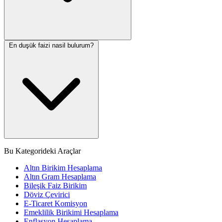
En duşük faizi nasil bulurum?
Bu Kategorideki Araçlar
Altın Birikim Hesaplama
Altın Gram Hesaplama
Bileşik Faiz Birikim
Döviz Çevirici
E-Ticaret Komisyon
Emeklilik Birikimi Hesaplama
Enflasyon Hesaplama