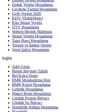
Damga Vergisi Hesaplama
Emlak Vergisi Hesaplama
Gecikme Zammı Hesaplama
Gelir Vergisi 2026
KDV (Dahil/Hariç)
Kira Stopaj Vergisi
ÖTV Hesaplama
Serbest Meslek Makbuzu
Stopaj Vergisi Hesaplama
Tapu Harcı Hesaplama
Veraset ve İntikal Vergisi
Vergi İadesi Hesaplama
Sağlık
Adet Günü
Bebek Büyüme Takibi
Bel Kalça Oranı
BMR Metabolizma Hızı
BMR Kalori Hesaplama
Gebelik Hesaplama
Makro Besin Hesaplama
Günlük Protein İhtiyacı
Günlük Su İhtiyacı
Hamilelik Haftası Hesaplama
Hamilelik