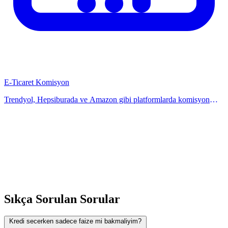
Benzeri finansal ve pratik hesaplamalar icin sitemizdeki diger
araclara da goz atiniz. Kategori sayfalarinda ilgili tum
hesaplamacilarimizi bulabilirsiniz. Onerileriniz ve geri bildirimleriniz
icin iletisim formunu kullanabilirsiniz. Hesaplama araclarimiz
Turkiye mevzuatına uygun olarak hazirlaniyor ve duzenli
E-Ticaret Komisyon
guncelleniyor.
Trendyol, Hepsiburada ve Amazon gibi platformlarda komisyon
oranlarini hesaplayin. Satis fiyatindan net kazancinizi öğrenin.
Hesaplayicimiz ile kolayca ogrenin.
Sıkça Sorulan Sorular
Kredi secerken sadece faize mi bakmaliyim?