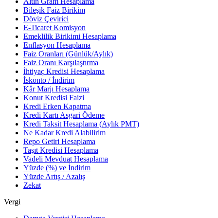
Altın Gram Hesaplama
Bileşik Faiz Birikim
Döviz Çevirici
E-Ticaret Komisyon
Emeklilik Birikimi Hesaplama
Enflasyon Hesaplama
Faiz Oranları (Günlük/Aylık)
Faiz Oranı Karşılaştırma
İhtiyaç Kredisi Hesaplama
İskonto / İndirim
Kâr Marjı Hesaplama
Konut Kredisi Faizi
Kredi Erken Kapatma
Kredi Kartı Asgari Ödeme
Kredi Taksit Hesaplama (Aylık PMT)
Ne Kadar Kredi Alabilirim
Repo Getiri Hesaplama
Taşıt Kredisi Hesaplama
Vadeli Mevduat Hesaplama
Yüzde (%) ve İndirim
Yüzde Artış / Azalış
Zekat
Vergi