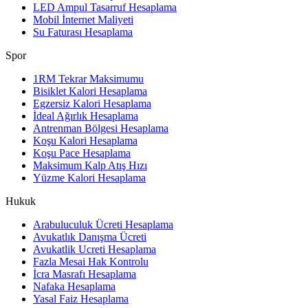
LED Ampul Tasarruf Hesaplama
Mobil İnternet Maliyeti
Su Faturası Hesaplama
Spor
1RM Tekrar Maksimumu
Bisiklet Kalori Hesaplama
Egzersiz Kalori Hesaplama
İdeal Ağırlık Hesaplama
Antrenman Bölgesi Hesaplama
Koşu Kalori Hesaplama
Koşu Pace Hesaplama
Maksimum Kalp Atış Hızı
Yüzme Kalori Hesaplama
Hukuk
Arabuluculuk Ücreti Hesaplama
Avukatlık Danışma Ücreti
Avukatlik Ucreti Hesaplama
Fazla Mesai Hak Kontrolu
İcra Masrafı Hesaplama
Nafaka Hesaplama
Yasal Faiz Hesaplama