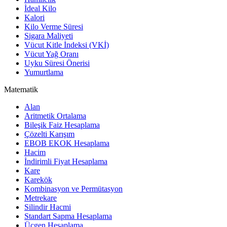
İdeal Kilo
Kalori
Kilo Verme Süresi
Sigara Maliyeti
Vücut Kitle İndeksi (VKİ)
Vücut Yağ Oranı
Uyku Süresi Önerisi
Yumurtlama
Matematik
Alan
Aritmetik Ortalama
Bileşik Faiz Hesaplama
Çözelti Karışım
EBOB EKOK Hesaplama
Hacim
İndirimli Fiyat Hesaplama
Kare
Karekök
Kombinasyon ve Permütasyon
Metrekare
Silindir Hacmi
Standart Sapma Hesaplama
Üçgen Hesaplama