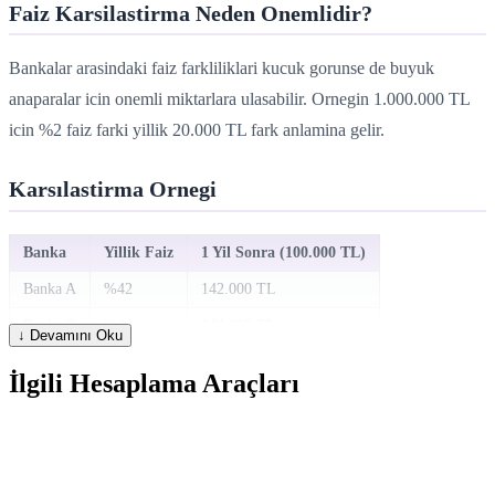
Faiz Karsilastirma Neden Onemlidir?
Bankalar arasindaki faiz farkliliklari kucuk gorunse de buyuk
anaparalar icin onemli miktarlara ulasabilir. Ornegin 1.000.000 TL
icin %2 faiz farki yillik 20.000 TL fark anlamina gelir.
Karsılastirma Ornegi
Banka
Yillik Faiz
1 Yil Sonra (100.000 TL)
Banka A
%42
142.000 TL
Banka B
%44
144.000 TL
↓ Devamını Oku
Banka C
%46
146.000 TL
İlgili Hesaplama Araçları
Efektif Yillik Faiz Orani
Aylik bileşik faiz uygulayan bankalar icin efektif yillik oran (EAR)