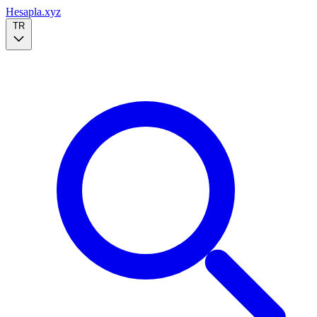
Hesapla.xyz
TR