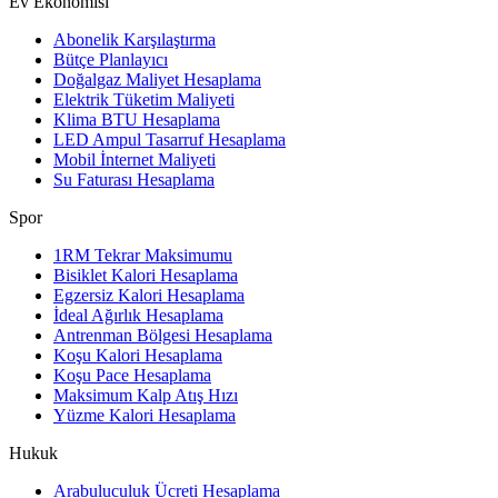
Ev Ekonomisi
Abonelik Karşılaştırma
Bütçe Planlayıcı
Doğalgaz Maliyet Hesaplama
Elektrik Tüketim Maliyeti
Klima BTU Hesaplama
LED Ampul Tasarruf Hesaplama
Mobil İnternet Maliyeti
Su Faturası Hesaplama
Spor
1RM Tekrar Maksimumu
Bisiklet Kalori Hesaplama
Egzersiz Kalori Hesaplama
İdeal Ağırlık Hesaplama
Antrenman Bölgesi Hesaplama
Koşu Kalori Hesaplama
Koşu Pace Hesaplama
Maksimum Kalp Atış Hızı
Yüzme Kalori Hesaplama
Hukuk
Arabuluculuk Ücreti Hesaplama