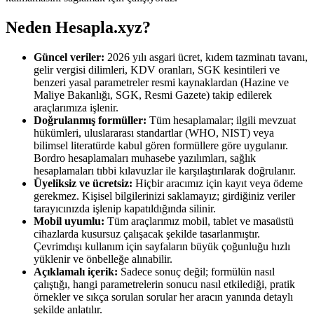
Neden Hesapla.xyz?
Güncel veriler:
2026 yılı asgari ücret, kıdem tazminatı tavanı,
gelir vergisi dilimleri, KDV oranları, SGK kesintileri ve
benzeri yasal parametreler resmi kaynaklardan (Hazine ve
Maliye Bakanlığı, SGK, Resmi Gazete) takip edilerek
araçlarımıza işlenir.
Doğrulanmış formüller:
Tüm hesaplamalar; ilgili mevzuat
hükümleri, uluslararası standartlar (WHO, NIST) veya
bilimsel literatürde kabul gören formüllere göre uygulanır.
Bordro hesaplamaları muhasebe yazılımları, sağlık
hesaplamaları tıbbi kılavuzlar ile karşılaştırılarak doğrulanır.
Üyeliksiz ve ücretsiz:
Hiçbir aracımız için kayıt veya ödeme
gerekmez. Kişisel bilgilerinizi saklamayız; girdiğiniz veriler
tarayıcınızda işlenip kapatıldığında silinir.
Mobil uyumlu:
Tüm araçlarımız mobil, tablet ve masaüstü
cihazlarda kusursuz çalışacak şekilde tasarlanmıştır.
Çevrimdışı kullanım için sayfaların büyük çoğunluğu hızlı
yüklenir ve önbelleğe alınabilir.
Açıklamalı içerik:
Sadece sonuç değil; formülün nasıl
çalıştığı, hangi parametrelerin sonucu nasıl etkilediği, pratik
örnekler ve sıkça sorulan sorular her aracın yanında detaylı
şekilde anlatılır.