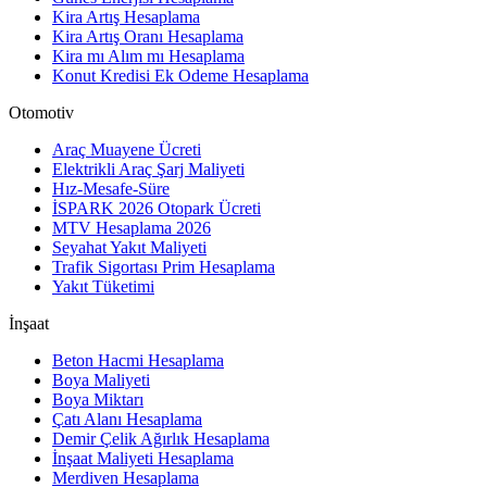
Kira Artış Hesaplama
Kira Artış Oranı Hesaplama
Kira mı Alım mı Hesaplama
Konut Kredisi Ek Odeme Hesaplama
Otomotiv
Araç Muayene Ücreti
Elektrikli Araç Şarj Maliyeti
Hız-Mesafe-Süre
İSPARK 2026 Otopark Ücreti
MTV Hesaplama 2026
Seyahat Yakıt Maliyeti
Trafik Sigortası Prim Hesaplama
Yakıt Tüketimi
İnşaat
Beton Hacmi Hesaplama
Boya Maliyeti
Boya Miktarı
Çatı Alanı Hesaplama
Demir Çelik Ağırlık Hesaplama
İnşaat Maliyeti Hesaplama
Merdiven Hesaplama