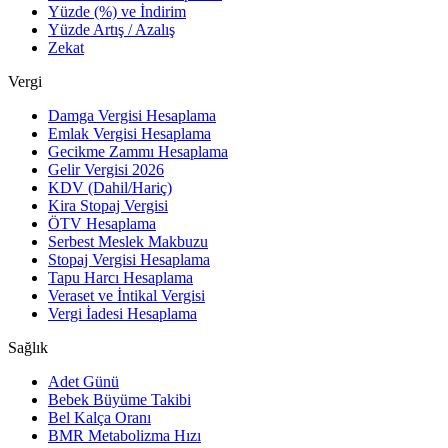
Yüzde (%) ve İndirim
Yüzde Artış / Azalış
Zekat
Vergi
Damga Vergisi Hesaplama
Emlak Vergisi Hesaplama
Gecikme Zammı Hesaplama
Gelir Vergisi 2026
KDV (Dahil/Hariç)
Kira Stopaj Vergisi
ÖTV Hesaplama
Serbest Meslek Makbuzu
Stopaj Vergisi Hesaplama
Tapu Harcı Hesaplama
Veraset ve İntikal Vergisi
Vergi İadesi Hesaplama
Sağlık
Adet Günü
Bebek Büyüme Takibi
Bel Kalça Oranı
BMR Metabolizma Hızı