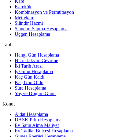
Kare
Karekök
Kombinasyon ve Permütasyon
Metrekare
Silindir Hacmi
Standart Sapma Hesaplama
Üçgen Hesaplama
Tarih
Hangi Gün Hesaplama
Hicri Takvim Çevirme
İki Tarih Arası
İş Günü Hesaplama
Kaç Gün Kaldı
Kaç Gün Oldu
Süre Hesaplama
Yaş ve Doğum Günü
Konut
Aidat Hesaplama
DASK Prim Hesaplama
Ev Satın Alma Maliyet
Ev Tadilat Butcesi Hesaplama
Gunes Enerjisi Hesaplama