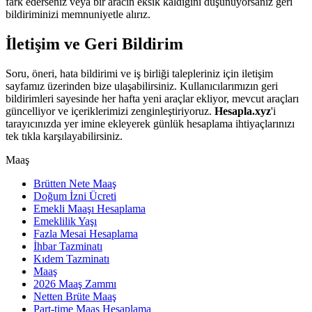
fark ederseniz veya bir aracın eksik kaldığını düşünüyorsanız geri
bildiriminizi memnuniyetle alırız.
İletişim ve Geri Bildirim
Soru, öneri, hata bildirimi ve iş birliği talepleriniz için iletişim
sayfamız üzerinden bize ulaşabilirsiniz. Kullanıcılarımızın geri
bildirimleri sayesinde her hafta yeni araçlar ekliyor, mevcut araçları
güncelliyor ve içeriklerimizi zenginleştiriyoruz.
Hesapla.xyz
'i
tarayıcınızda yer imine ekleyerek günlük hesaplama ihtiyaçlarınızı
tek tıkla karşılayabilirsiniz.
Maaş
Brütten Nete Maaş
Doğum İzni Ücreti
Emekli Maaşı Hesaplama
Emeklilik Yaşı
Fazla Mesai Hesaplama
İhbar Tazminatı
Kıdem Tazminatı
Maaş
2026 Maaş Zammı
Netten Brüte Maaş
Part-time Maaş Hesaplama