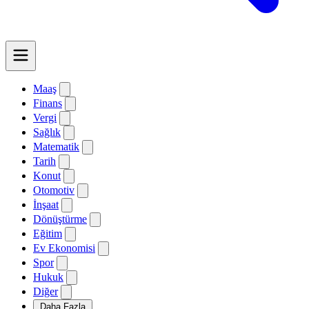
Maaş
Finans
Vergi
Sağlık
Matematik
Tarih
Konut
Otomotiv
İnşaat
Dönüştürme
Eğitim
Ev Ekonomisi
Spor
Hukuk
Diğer
Daha Fazla