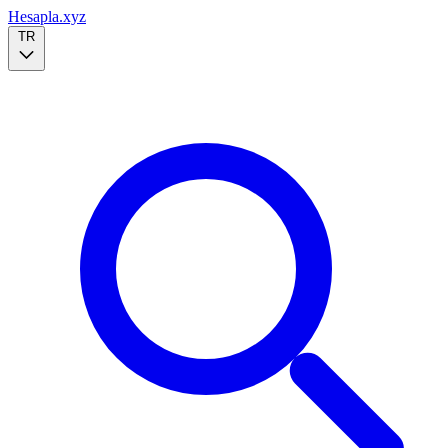
Hesapla.xyz
TR