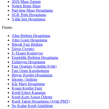
2026 Maaş Zammı
Netten Brüte Maaş
Part-time Maaş Hesaplama
SGK Prim Hesaplama
Yıllık İzin Hesaplama
Finans
Altın Birikim Hesaplama
Altın Gram Hesaplama
Bileşik Faiz Birikim
Döviz Çevirici
E-Ticaret Komisyon
Emeklilik Birikimi Hesaplama
Enflasyon Hesaplama
Faiz Oranları (Günlük/Aylık)
Faiz Oranı Karşılaştırma
İhtiyaç Kredisi Hesaplama
İskonto / İndirim
Kâr Marjı Hesaplama
Konut Kredisi Faizi
Kredi Erken Kapatma
Kredi Kartı Asgari Ödeme
Kredi Taksit Hesaplama (Aylık PMT)
Ne Kadar Kredi Alabilirim