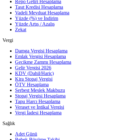
Repo Getiri Hesaplama
Taşıt Kredisi Hesaplama
Vadeli Mevduat Hesaplama
Yüzde (%) ve İndirim
Yüzde Artış / Azalış
Zekat
Vergi
Damga Vergisi Hesaplama
Emlak Vergisi Hesaplama
Gecikme Zammı Hesaplama
Gelir Vergisi 2026
KDV (Dahil/Hariç)
Kira Stopaj Vergisi
ÖTV Hesaplama
Serbest Meslek Makbuzu
Stopaj Vergisi Hesaplama
Tapu Harcı Hesaplama
Veraset ve İntikal Vergisi
Vergi İadesi Hesaplama
Sağlık
Adet Günü
Bebek Büyüme Takibi