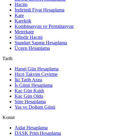
Hacim
İndirimli Fiyat Hesaplama
Kare
Karekök
Kombinasyon ve Permütasyon
Metrekare
Silindir Hacmi
Standart Sapma Hesaplama
Üçgen Hesaplama
Tarih
Hangi Gün Hesaplama
Hicri Takvim Çevirme
İki Tarih Arası
İş Günü Hesaplama
Kaç Gün Kaldı
Kaç Gün Oldu
Süre Hesaplama
Yaş ve Doğum Günü
Konut
Aidat Hesaplama
DASK Prim Hesaplama