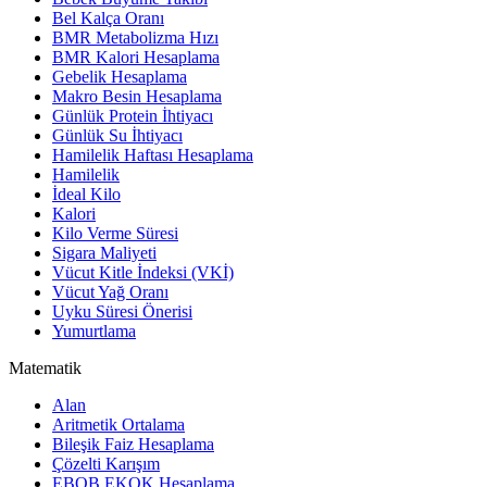
Bel Kalça Oranı
BMR Metabolizma Hızı
BMR Kalori Hesaplama
Gebelik Hesaplama
Makro Besin Hesaplama
Günlük Protein İhtiyacı
Günlük Su İhtiyacı
Hamilelik Haftası Hesaplama
Hamilelik
İdeal Kilo
Kalori
Kilo Verme Süresi
Sigara Maliyeti
Vücut Kitle İndeksi (VKİ)
Vücut Yağ Oranı
Uyku Süresi Önerisi
Yumurtlama
Matematik
Alan
Aritmetik Ortalama
Bileşik Faiz Hesaplama
Çözelti Karışım
EBOB EKOK Hesaplama