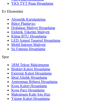
YKS TYT Puan Hesaplama
Ev Ekonomisi
Abonelik Karşılaştırma
Bütçe Planlayıcı
Doğalgaz Maliyet Hesaplama
Elektrik Tüketim Maliyeti
Klima BTU Hesaplama
LED Ampul Tasarruf Hesaplama
Mobil İnternet Maliyeti
Su Faturası Hesaplama
Spor
1RM Tekrar Maksimumu
Bisiklet Kalori Hesaplama
Egzersiz Kalori Hesaplama
İdeal Ağırlık Hesaplama
Antrenman Bölgesi Hesaplama
Koşu Kalori Hesaplama
Koşu Pace Hesaplama
Maksimum Kalp Atış Hızı
Yüzme Kalori Hesaplama