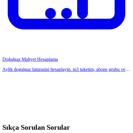
Doğalgaz Maliyet Hesaplama
Aylik dogalgaz faturasini hesaplayin. m3 tuketim, abone grubu ve
birim fiyata gore dogalgaz gider tahmini yapin. Hesaplayicimiz ile
kolayca ogrenin. Anında hesa
Sıkça Sorulan Sorular