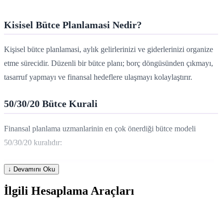
Kisisel Bütce Planlamasi Nedir?
Kişisel bütce planlamasi, aylık gelirlerinizi ve giderlerinizi organize
etme sürecidir. Düzenli bir bütce planı; borç döngüsünden çıkmayı,
tasarruf yapmayı ve finansal hedeflere ulaşmayı kolaylaştırır.
50/30/20 Bütce Kurali
Finansal planlama uzmanlarinin en çok önerdiği bütce modeli
50/30/20 kuralıdır:
Kategori
Oran
İçerik
↓ Devamını Oku
Zorunlu Giderler
%50
Kira, faturalar, market, ulaşım
İlgili Hesaplama Araçları
İstege Bagli
%30
Eğlence, restoran, alışveriş, tatil
Tasarruf / Borç Ödeme
%20
Emeklilik, acil fon, kredi ödeme