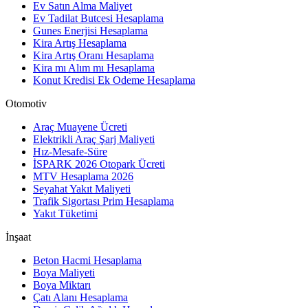
Ev Satın Alma Maliyet
Ev Tadilat Butcesi Hesaplama
Gunes Enerjisi Hesaplama
Kira Artış Hesaplama
Kira Artış Oranı Hesaplama
Kira mı Alım mı Hesaplama
Konut Kredisi Ek Odeme Hesaplama
Otomotiv
Araç Muayene Ücreti
Elektrikli Araç Şarj Maliyeti
Hız-Mesafe-Süre
İSPARK 2026 Otopark Ücreti
MTV Hesaplama 2026
Seyahat Yakıt Maliyeti
Trafik Sigortası Prim Hesaplama
Yakıt Tüketimi
İnşaat
Beton Hacmi Hesaplama
Boya Maliyeti
Boya Miktarı
Çatı Alanı Hesaplama