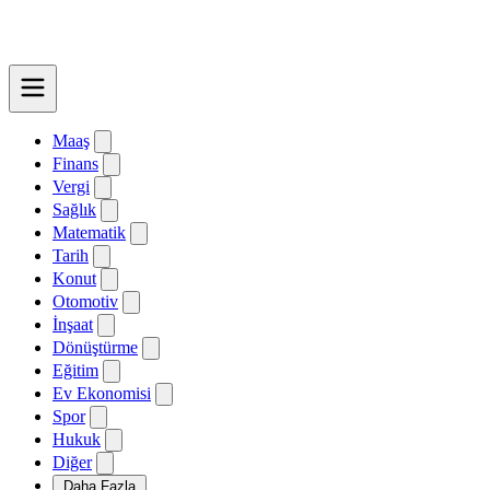
Maaş
Finans
Vergi
Sağlık
Matematik
Tarih
Konut
Otomotiv
İnşaat
Dönüştürme
Eğitim
Ev Ekonomisi
Spor
Hukuk
Diğer
Daha Fazla