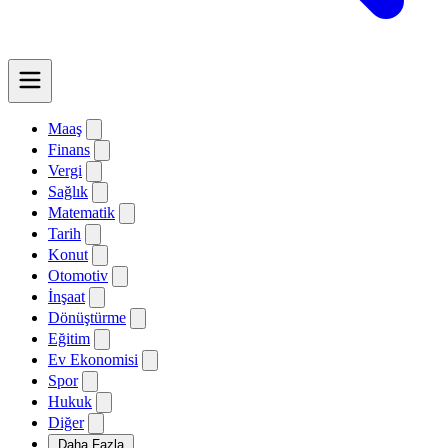
Maaş
Finans
Vergi
Sağlık
Matematik
Tarih
Konut
Otomotiv
İnşaat
Dönüştürme
Eğitim
Ev Ekonomisi
Spor
Hukuk
Diğer
Daha Fazla