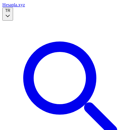
Hesapla.xyz
TR