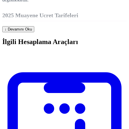
2025 Muayene Ucret Tarifeleri
↓ Devamını Oku
Periyodik Muayene
Muayene
Arac Tipi
(TL)
Araligi
İlgili Hesaplama Araçları
Binek Otomobil (0-3
~600-800
2 yil
yas)
Binek Otomobil (3+
~600-800
1 yil
yas)
Minibus
~800-1000
1 yil
Kamyonet
~800-1100
1 yil
Kamyon
~1000-1500
6 ay
Motosiklet
~400-600
2 yil
Muayene Aşamalari