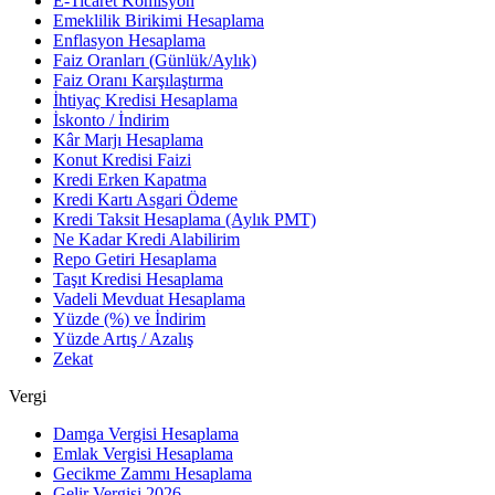
E-Ticaret Komisyon
Emeklilik Birikimi Hesaplama
Enflasyon Hesaplama
Faiz Oranları (Günlük/Aylık)
Faiz Oranı Karşılaştırma
İhtiyaç Kredisi Hesaplama
İskonto / İndirim
Kâr Marjı Hesaplama
Konut Kredisi Faizi
Kredi Erken Kapatma
Kredi Kartı Asgari Ödeme
Kredi Taksit Hesaplama (Aylık PMT)
Ne Kadar Kredi Alabilirim
Repo Getiri Hesaplama
Taşıt Kredisi Hesaplama
Vadeli Mevduat Hesaplama
Yüzde (%) ve İndirim
Yüzde Artış / Azalış
Zekat
Vergi
Damga Vergisi Hesaplama
Emlak Vergisi Hesaplama
Gecikme Zammı Hesaplama
Gelir Vergisi 2026