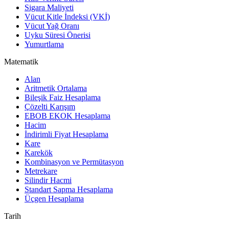
Sigara Maliyeti
Vücut Kitle İndeksi (VKİ)
Vücut Yağ Oranı
Uyku Süresi Önerisi
Yumurtlama
Matematik
Alan
Aritmetik Ortalama
Bileşik Faiz Hesaplama
Çözelti Karışım
EBOB EKOK Hesaplama
Hacim
İndirimli Fiyat Hesaplama
Kare
Karekök
Kombinasyon ve Permütasyon
Metrekare
Silindir Hacmi
Standart Sapma Hesaplama
Üçgen Hesaplama
Tarih