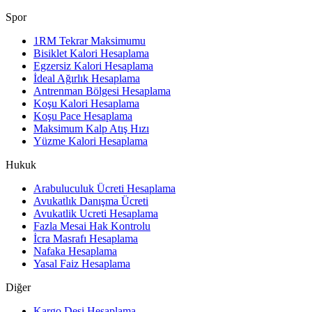
Spor
1RM Tekrar Maksimumu
Bisiklet Kalori Hesaplama
Egzersiz Kalori Hesaplama
İdeal Ağırlık Hesaplama
Antrenman Bölgesi Hesaplama
Koşu Kalori Hesaplama
Koşu Pace Hesaplama
Maksimum Kalp Atış Hızı
Yüzme Kalori Hesaplama
Hukuk
Arabuluculuk Ücreti Hesaplama
Avukatlık Danışma Ücreti
Avukatlik Ucreti Hesaplama
Fazla Mesai Hak Kontrolu
İcra Masrafı Hesaplama
Nafaka Hesaplama
Yasal Faiz Hesaplama
Diğer
Kargo Desi Hesaplama