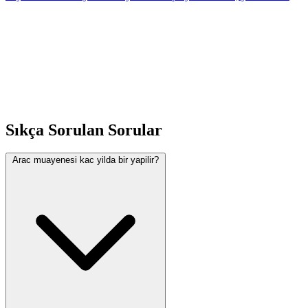
ve guncel fiyatla tam maliyet hesabi. Hesaplayicimiz ile kolayca
ogrenin. Anında hesaplayı
Sıkça Sorulan Sorular
Arac muayenesi kac yilda bir yapilir?