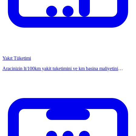
Araç muayenesinde kontrol edilen baslica unsurlar:
Fren sistemi performansi
Direksiyon ve süspansiyon kontrolü
Isik ve elektrik sistemi
Lastik durumu ve tekerlek hizasi
Egzoz emisyon degerleri
Yakıt Tüketimi
Kaporta ve cam güvenligi
Aracinizin lt/100km yakit tuketimini ve km basina maliyetini
hesaplayin. Dolum ve km bilgisiyle kolay hesaplama.
Muayeneden Geçemeyen Araçlar
Hesaplayicimiz ile kolayca ogrenin. Anında hesa
Muayenede "Olumsuz" sonuc alan araclar 30 gun icerisinde gerekli
tamiratlari yaparak muayeneye tekrar gelmek zorundadir. Aksara
durumunda trafik cezasi uygulanir ve arac trafikten men edilebilir.
Muayene Öncesi Hazırlık Kontrol Listesi