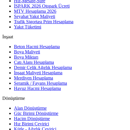
Hız-Mesafe-Süre
İSPARK 2026 Otopark Ücreti
MTV Hesaplama 2026
Seyahat Yakıt Maliyeti
Trafik Sigortası Prim Hesaplama
Yakıt Tüketimi
İnşaat
Beton Hacmi Hesaplama
Boya Maliyeti
Boya Miktarı
Çatı Alanı Hesaplama
Demir Çelik Ağırlık Hesaplama
İnşaat Maliyeti Hesaplama
Merdiven Hesaplama
Seramik / Fayans Hesaplama
Havuz Hacmi Hesaplama
Dönüştürme
Alan Dönüştürme
Güç Birimi Dönüştürme
Hacim Dönüştürme
Hız Birimi Çevirici
Kütle - Ağırlık Çevirici