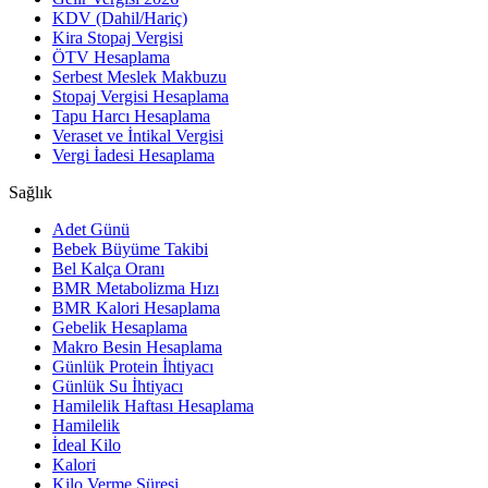
KDV (Dahil/Hariç)
Kira Stopaj Vergisi
ÖTV Hesaplama
Serbest Meslek Makbuzu
Stopaj Vergisi Hesaplama
Tapu Harcı Hesaplama
Veraset ve İntikal Vergisi
Vergi İadesi Hesaplama
Sağlık
Adet Günü
Bebek Büyüme Takibi
Bel Kalça Oranı
BMR Metabolizma Hızı
BMR Kalori Hesaplama
Gebelik Hesaplama
Makro Besin Hesaplama
Günlük Protein İhtiyacı
Günlük Su İhtiyacı
Hamilelik Haftası Hesaplama
Hamilelik
İdeal Kilo
Kalori
Kilo Verme Süresi