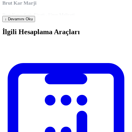
Brut Kar Marji
Brut Kar = Satis Fiyati - Urun Maliyeti
↓ Devamını Oku
Brut Kar Marji % = (Brut Kar / Satis Fiyati) x 100
İlgili Hesaplama Araçları
Kar Marji vs Kar Payi (Markup)
Kar marji
satis fiyati bazlidir;
kar payi (markup)
maliyet bazlidir:
Kar Payi % = (Kar / Maliyet) x 100
Kar Marji % = (Kar / Satis Fiyati) x 100
%50 kar payi = %33 kar marji. Bunlari karistirmamak onemlidir.
Ornek
Urun maliyeti 120 TL, satis fiyati 200 TL:
Kar = 200 - 120 = 80 TL
Brut Kar Marji = (80 / 200) x 100 =
%40