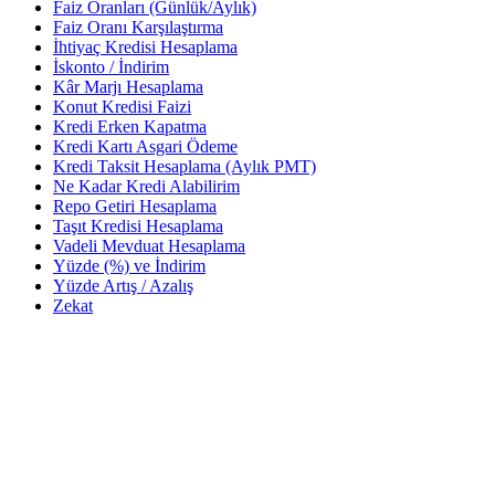
Faiz Oranları (Günlük/Aylık)
Faiz Oranı Karşılaştırma
İhtiyaç Kredisi Hesaplama
İskonto / İndirim
Kâr Marjı Hesaplama
Konut Kredisi Faizi
Kredi Erken Kapatma
Kredi Kartı Asgari Ödeme
Kredi Taksit Hesaplama (Aylık PMT)
Ne Kadar Kredi Alabilirim
Repo Getiri Hesaplama
Taşıt Kredisi Hesaplama
Vadeli Mevduat Hesaplama
Yüzde (%) ve İndirim
Yüzde Artış / Azalış
Zekat