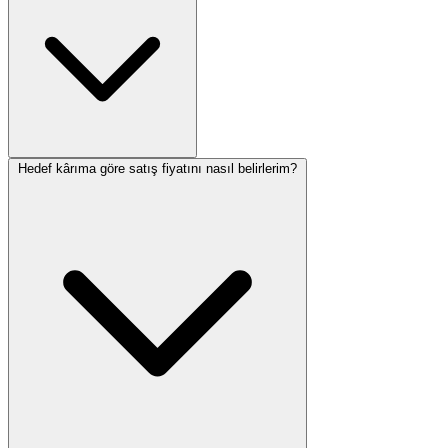
araclara da goz atiniz. Kategori sayfalarinda ilgili tum
hesaplamacilarimizi bulabilirsiniz. Onerileriniz ve geri bildirimleriniz
icin iletisim formunu kullanabilirsiniz. Hesaplama araclarimiz
Turkiye mevzuatına uygun olarak hazirlaniyor ve duzenli
guncelleniyor.
Hedef kârıma göre satış fiyatını nasıl belirlerim?