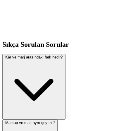
kaynaga basvurunuz.
yapmaliyim?
Mobil
cihazlarda
Evet, tum cihazlarda sorunsuz calisir.
calisir mi?
Onemli Notlar
Sıkça Sorulan Sorular
Bu hesaplayici yalnizca bilgi amaclidir. Hukuki, finansal veya saglik
Kâr ve marj arasındaki fark nedir?
kararlari icin mutlaka yetkili uzmanlardan destek alinmasi tavsiye
edilir. Hesaplama sonuclari resmi belge niteligi tasimaz. Mevzuat
degisiklikleri hesaplama sonuclari etkileyebilir; en guncel bilgi icin
ilgili kurumun resmi internet sitesini ziyaret ediniz. Hesaplayicimiz
duzenli olarak guncellenmektedir.
Ilgili Konular
Markup ve marj aynı şey mi?
Benzeri finansal ve pratik hesaplamalar icin sitemizdeki diger