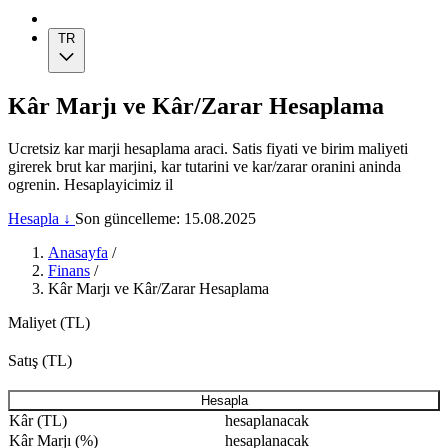
TR
Kâr Marjı ve Kâr/Zarar Hesaplama
Ucretsiz kar marji hesaplama araci. Satis fiyati ve birim maliyeti
girerek brut kar marjini, kar tutarini ve kar/zarar oranini aninda
ogrenin. Hesaplayicimiz il
Hesapla ↓
Son güncelleme: 15.08.2025
Anasayfa
/
Finans
/
Kâr Marjı ve Kâr/Zarar Hesaplama
Maliyet (TL)
Satış (TL)
Hesapla
Kâr (TL)
hesaplanacak
Kâr Marjı (%)
hesaplanacak