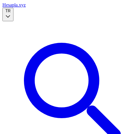
Hesapla.xyz
TR