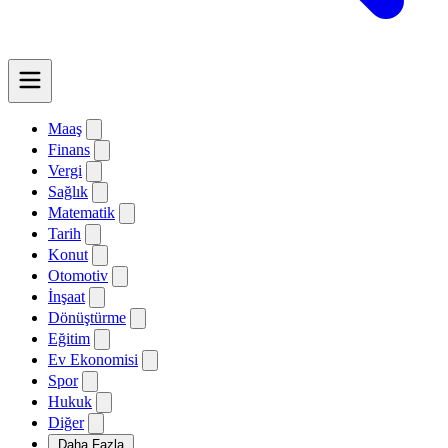
Maaş
Finans
Vergi
Sağlık
Matematik
Tarih
Konut
Otomotiv
İnşaat
Dönüştürme
Eğitim
Ev Ekonomisi
Spor
Hukuk
Diğer
Daha Fazla