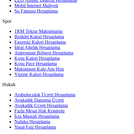
LED Ampul Tasarruf Hesaplama
Mobil İnternet Maliyeti
Su Faturası Hesaplama
Spor
1RM Tekrar Maksimumu
Bisiklet Kalori Hesaplama
Egzersiz Kalori Hesaplama
İdeal Ağırlık Hesaplama
Antrenman Bölgesi Hesaplama
Koşu Kalori Hesaplama
Koşu Pace Hesaplama
Maksimum Kalp Atış Hızı
Yüzme Kalori Hesaplama
Hukuk
Arabuluculuk Ücreti Hesaplama
Avukatlık Danışma Ücreti
Avukatlik Ucreti Hesaplama
Fazla Mesai Hak Kontrolu
İcra Masrafı Hesaplama
Nafaka Hesaplama
Yasal Faiz Hesaplama