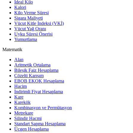
İdeal Kilo
Kalori
Kilo Verme Süresi
Sigara Maliyeti
Vücut Kitle İndeksi (VKİ)
Vücut Yağ Oranı
Uyku Süresi Önerisi
Yumurtlama
Matematik
Alan
Aritmetik Ortalama
Bileşik Faiz Hesaplama
Çözelti Karışım
EBOB EKOK Hesaplama
Hacim
İndirimli Fiyat Hesaplama
Kare
Karekök
Kombinasyon ve Permütasyon
Metrekare
Silindir Hacmi
Standart Sapma Hesaplama
Üçgen Hesaplama