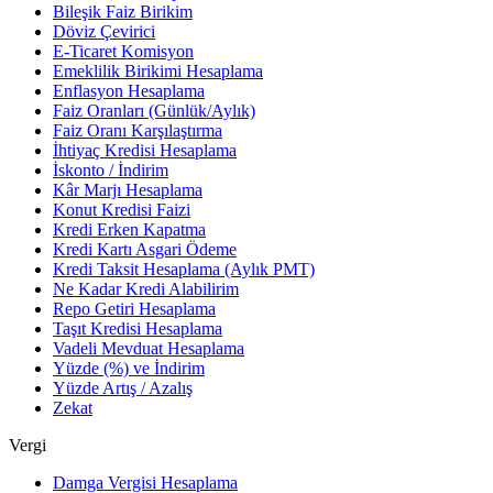
Bileşik Faiz Birikim
Döviz Çevirici
E-Ticaret Komisyon
Emeklilik Birikimi Hesaplama
Enflasyon Hesaplama
Faiz Oranları (Günlük/Aylık)
Faiz Oranı Karşılaştırma
İhtiyaç Kredisi Hesaplama
İskonto / İndirim
Kâr Marjı Hesaplama
Konut Kredisi Faizi
Kredi Erken Kapatma
Kredi Kartı Asgari Ödeme
Kredi Taksit Hesaplama (Aylık PMT)
Ne Kadar Kredi Alabilirim
Repo Getiri Hesaplama
Taşıt Kredisi Hesaplama
Vadeli Mevduat Hesaplama
Yüzde (%) ve İndirim
Yüzde Artış / Azalış
Zekat
Vergi
Damga Vergisi Hesaplama