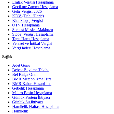
Emlak Vergisi Hesaplama
Gecikme Zammı Hesaplama
Gelir Vergisi 2026
KDV (Dahil/Hariç)
Kira Stopaj Vergisi
ÖTV Hesaplama
Serbest Meslek Makbuzu
Stopaj Vergisi Hesaplama
Tapu Harcı Hesaplama
Veraset ve İntikal Vergisi
Vergi İadesi Hesaplama
Sağlık
Adet Günü
Bebek Büyüme Takibi
Bel Kalça Oranı
BMR Metabolizma Hızı
BMR Kalori Hesaplama
Gebelik Hesaplama
Makro Besin Hesaplama
Günlük Protein İhtiyacı
Günlük Su İhtiyacı
Hamilelik Haftası Hesaplama
Hamilelik