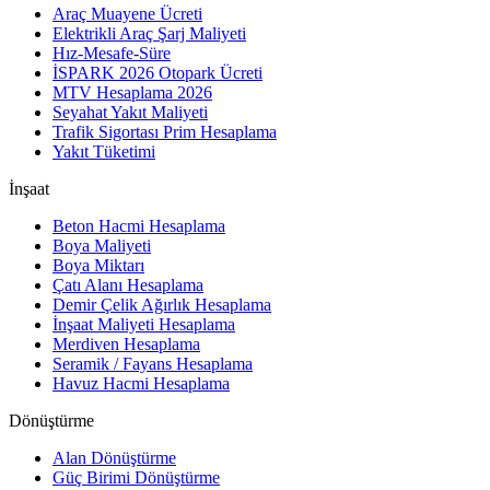
Araç Muayene Ücreti
Elektrikli Araç Şarj Maliyeti
Hız-Mesafe-Süre
İSPARK 2026 Otopark Ücreti
MTV Hesaplama 2026
Seyahat Yakıt Maliyeti
Trafik Sigortası Prim Hesaplama
Yakıt Tüketimi
İnşaat
Beton Hacmi Hesaplama
Boya Maliyeti
Boya Miktarı
Çatı Alanı Hesaplama
Demir Çelik Ağırlık Hesaplama
İnşaat Maliyeti Hesaplama
Merdiven Hesaplama
Seramik / Fayans Hesaplama
Havuz Hacmi Hesaplama
Dönüştürme
Alan Dönüştürme
Güç Birimi Dönüştürme